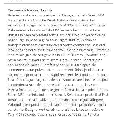
Bucatarie
Termen de livrare:
1 - 2 zile
Baterie bucatarie cu dus extractibil Hansgrohe Talis Select M51
Mobila bucatarie
300 crom lucios 1 functie Detalii Baterie bucatarie cu dus
extractibil Hansgrohe Talis Select M51 300 crom lucios 1 functie
Robinetele de bucatarie Talis M51 se mandresc cu o calitate
Dulapuri si rafturi depozitare
ridicata in ceea ce priveste forma si functia lor: Forma conica de
baza curge lin pana la gura de scurgere subtire, in timp ce
Mese bucatarie si living
finisajele atemporale ale suprafetei optice cromate sau din otel
inoxidabil se potrivesc tuturor decorurilor din bucatarie. Diferitele
inaltimi ale gurii de scurgere, de la 160 la 260 mm (ComfortZone),
Mobilier bucatarie
ofera mai mult spatiu de miscare si previn stropii inestetici de
apa. Modelele Talis cu ComfortZone 160 si 200 dispun, de
Scaune bucatarie & living
asemenea, de un pulverizator manual. Poti folosi jetul laminar
Vase & ustensile pentru gatit
sau normal pentru a umple rapid recipientele si poti curata totul
fara efort cu ajutorul jetului de dus. SBox-ul care il insoteste ajuta
Tigai si seturi
la extinderea razei de operare la chiuveta cu pana la 76 cm.
Oale si cratite
Partea frontala a gurii de scurgere in forma de L a modelului Talis
Select M51 prezinta butonul distinctiv Select, care poate fi utilizat
Oale sub presiune
pentru a controla intuitiv debitul de apa cu o singura atingere.
Tavi
Volumul si temperatura apei, care sunt setate pe maner, raman
constante. Designul vertical al manerului de la toate modelele
Ustensile bucatarie
Talis M51 se contureaza in sus si este usor de prins. Functia
Accesorii pentru bucatarie