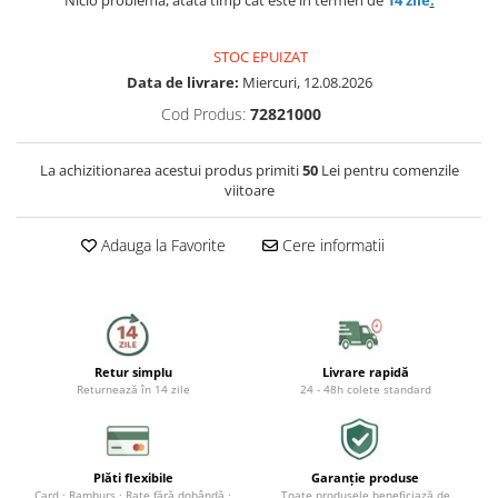
Capace WC
STOC EPUIZAT
Accesorii WC
Data de livrare:
Miercuri, 12.08.2026
Ingrijire personala
Cod Produs:
72821000
Uscatoare de par
La achizitionarea acestui produs primiti
50
Lei pentru comenzile
viitoare
Placi de indreptat parul
Adauga la Favorite
Cere informatii
Perii de par electrice
Ondulatoare
Epilatoare
Retur simplu
Livrare rapidă
Returnează în 14 zile
24 - 48h colete standard
Aparate de tuns & ras
Cantare corporale
Mobilier pentru baie
Plăti flexibile
Garanție produse
Card · Ramburs · Rate fără dobândă ·
Toate produsele beneficiază de