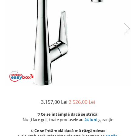
Coloane de dus
Seturi de dus
Sisteme de dus incastrate
Brate si palarii dus
Rigole si scurgere dus
Pare, furtunuri si accesorii
Accesorii dus
Toalete
Seturi WC complete
3.157,00 Lei
2.526,00 Lei
Rame instalare
⛉ Ce se întâmplă dacă se strică:
Nu-ți face griji, toate produsele au
24 luni
garanție
Clapete de actionare
⛉ Ce se întâmplă dacă mă răzgândesc:
Nicio problemă, atâta timp cât este în termen de
14 zile
.