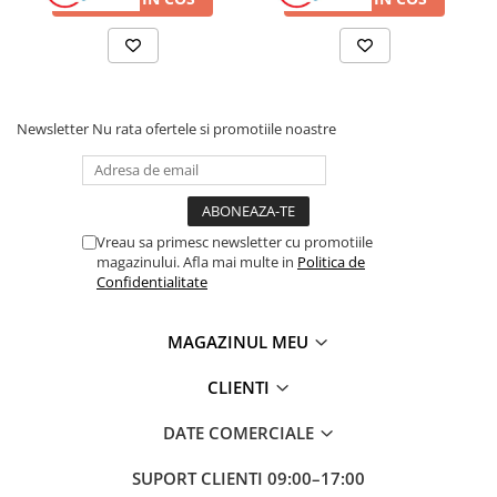
Radio cu ceas & portabile
Dormitor & birou
Mobila dormitor
Newsletter
Nu rata ofertele si promotiile noastre
Dulapuri dormitor
Mese toaleta si oglinzi
Vreau sa primesc newsletter cu promotiile
Noptiere
magazinului. Afla mai multe in
Politica de
Mobila birou
Confidentialitate
Birouri
MAGAZINUL MEU
Scaune birou
CLIENTI
Camera copilului
DATE COMERCIALE
Mese si scaune pentru copii
Fotolii pentru copii
SUPORT CLIENTI
09:00–17:00