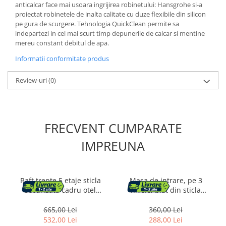
anticalcar face mai usoara ingrijirea robinetului: Hansgrohe si-a
proiectat robinetele de inalta calitate cu duze flexibile din silicon
pe gura de scurgere. Tehnologia QuickClean permite sa
Cosuri de gunoi
indepartezi in cel mai scurt timp depunerile de calcar si mentine
mereu constant debitul de apa.
Suporturi si accesorii de bucatarie
Informatii conformitate produs
Living & hol
Review-uri
(0)
Mobila living
Comode
FRECVENT CUMPARATE
Mese cafea si decorative
IMPREUNA
Rafturi si biblioteci
Raft trepte 5 etaje sticla
Masa de intrare, pe 3
Tabureti si fotolii
securizata cadru otel
nivele, blat din sticla
Mobila hol
arcada, 83x30x184 cm,
securizata, cadru metalic,
design elegant, auriu
30x100x73cm, auriu
665,00 Lei
360,00 Lei
532,00 Lei
288,00 Lei
Cuiere