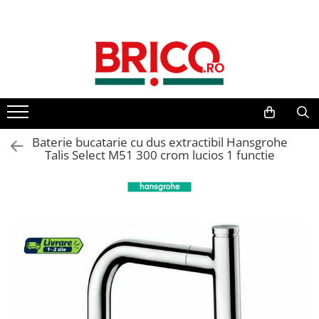
Toate Produsele
Baie
Baterii sanitare
Baterii bucatarie
Baterie bucatarie cu dus extractibil Hansgrohe
Talis Select M51 300 crom lucios 1 functie
Baterii chiuveta baie
Baterii cada si dus
Baterii bideu si dus igienic
Accesorii baterii
Sisteme de dus