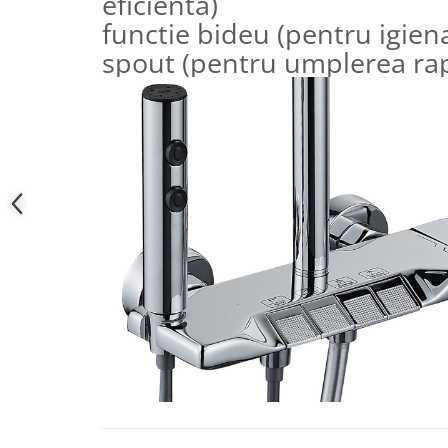
eficienta)
Accesorii cada
functie bideu (pentru igien
Accesorii lavoare
spout (pentru umplerea rapi
Cosuri de rufe
Suporturi si accesorii de baie
Bucatarie
Mobila bucatarie
Dulapuri si rafturi depozitare
Mese bucatarie si living
Mobilier bucatarie
Scaune bucatarie & living