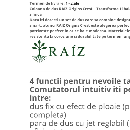
Aparate de tuns & ras
Termen de livrare:
1 - 2 zile
Coloana de dus RAIZ Origins Crest – Transforma-ti bai
Cantare corporale
zilnica
Mobilier pentru baie
Daca iti doresti un set de dus care sa combine design
smart, atunci RAIZ Origins Crest este alegerea perfecta
potriveste perfect in orice baie moderna. Materialele
Baza lavoar
rezistenta la coroziune si durabilitate pe termen lun
Dulapuri baie
Mobilier baie
4 functii pentru nevoile ta
Oglinzi baie
Comutatorul intuitiv iti p
Accesorii baie
intre:
dus fix cu efect de ploaie (
Cuiere si suporturi prosoape
completa)
Rafturi si depozitare
para de dus cu jet reglabil 