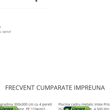
a
u, spout
FRECVENT CUMPARATE IMPREUNA
 gradina 300x300 cm cu 4 pereti
Piscina cadru metalic Intex Pr
rali cu ferestre, PE 110g/m2
26702NP, 305x76 cm, 4.500 litri,