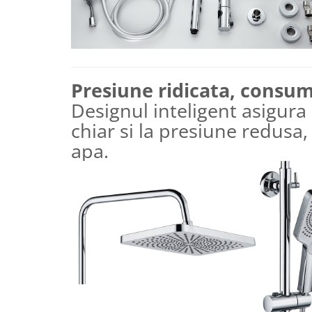
Mese cafea si decorative
Rafturi si biblioteci
Presiune ridicata, consum
Tabureti si fotolii
Designul inteligent asigura
Mobila hol
chiar si la presiune redusa, 
apa.
Cuiere
Pantofare
Decoratiuni
Plante artificiale
Riflaje