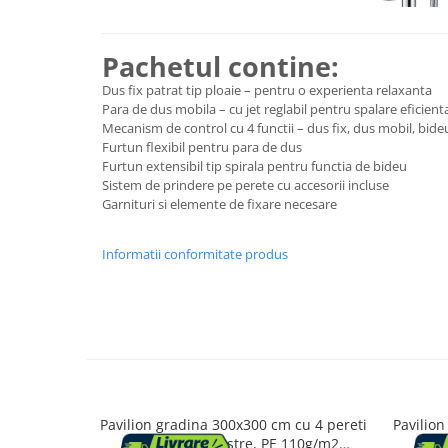
Suporturi flori si ghivece
Pachetul contine:
Pet Shop
Dus fix patrat tip ploaie – pentru o experienta relaxanta
Para de dus mobila – cu jet reglabil pentru spalare eficient
Ansambluri de joaca animale
Mecanism de control cu 4 functii – dus fix, dus mobil, bide
Culcusuri pentru animale
Furtun flexibil pentru para de dus
Custi, cotete si tarcuri
Furtun extensibil tip spirala pentru functia de bideu
Sistem de prindere pe perete cu accesorii incluse
Litiere
Garnituri si elemente de fixare necesare
Electronice & Iluminat
Iluminat
Informatii conformitate produs
Articole sanatate
Radio cu ceas & portabile
Dormitor & birou
Mobila dormitor
Pavilion gradina 300x300 cm cu 4 pereti
Pavilion
Dulapuri dormitor
laterali cu ferestre, PE 110g/m2
late