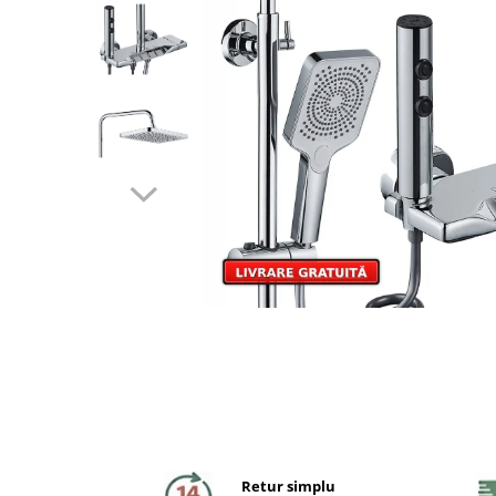
Coloane de dus
Seturi de dus
Sisteme de dus incastrate
Brate si palarii dus
Rigole si scurgere dus
Pare, furtunuri si accesorii
Accesorii dus
Toalete
Seturi WC complete
Rame instalare
Retur simplu
Clapete de actionare