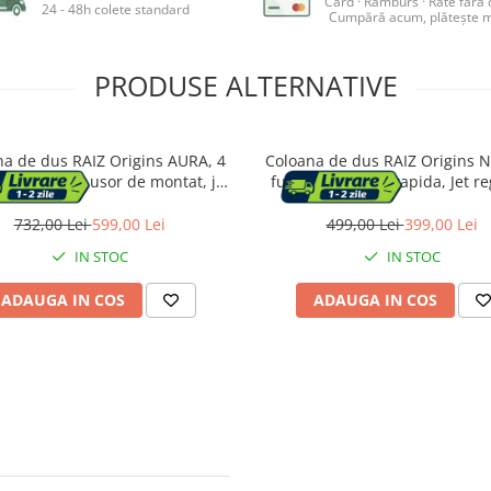
Card · Ramburs · Rate fără
24 - 48h colete standard
Cumpără acum, plătește m
PRODUSE ALTERNATIVE
na de dus RAIZ Origins AURA, 4
Coloana de dus RAIZ Origins 
, Din Alama, usor de montat, jet
functii, Montare rapida, Jet re
bil, Afisaj electronic, materiale
Presiune ridicata, Para de dus,
m, Presiune ridicata, Dus fix cu
cu functie ploaie, Functie bide
732,00 Lei
599,00 Lei
499,00 Lei
399,00 Lei
e ploaie, Functie bideu, Argintiu
mat
IN STOC
IN STOC
ADAUGA IN COS
ADAUGA IN COS