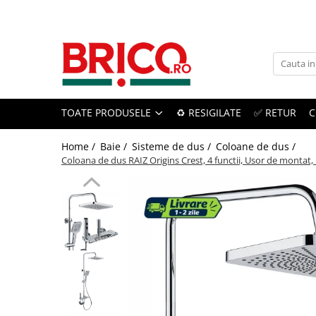
Toate Produsele
Baie
TOATE PRODUSELE
♻️ RESIGILATE
✅ RETUR
C
Baterii sanitare
Baterii bucatarie
Home /
Baie /
Sisteme de dus /
Coloane de dus /
Coloana de dus RAIZ Origins Crest, 4 functii, Usor de montat, P
Baterii chiuveta baie
Baterii cada si dus
Baterii bideu si dus igienic
Accesorii baterii
Sisteme de dus