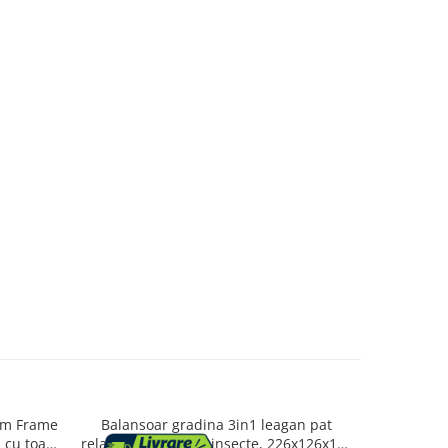
ism Frame
Balansoar gradina 3in1 leagan pat
Raft tre
 cu toate
relaxare plasa anti-insecte, 226x126x192
cadru otel