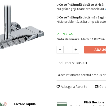
⛉ Ce se întâmplă dacă se strică:
Nu-ți face griji, toate produsele au
⛉ Ce se întâmplă dacă mă răzgâ
Nicio problemă, atâta timp cât est
IN STOC
Data de livrare:
Marti, 11.08.2026
ADAUG
Cod Produs:
BBS001
La achizitionarea acestui produs pr
Adauga la Favorite
Cere 
Plăti flexibile
Livrare rapidă