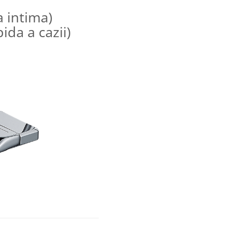
a intima)
da a cazii)