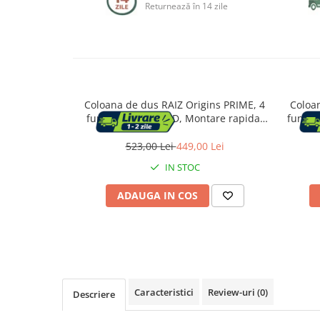
Returnează în 14 zile
Capace WC
Accesorii WC
Ingrijire personala
Coloana de dus RAIZ Origins PRIME, 4
Coloa
functii, Display LCD, Montare rapida,
functii
Jet reglabil, Para de dus, Dus fix cu
regla
Uscatoare de par
functie ploaie, Functie bideu, Gri lucios
premiu
523,00 Lei
449,00 Lei
functi
IN STOC
Placi de indreptat parul
ADAUGA IN COS
Perii de par electrice
Ondulatoare
Epilatoare
Caracteristici
Review-uri
(0)
Descriere