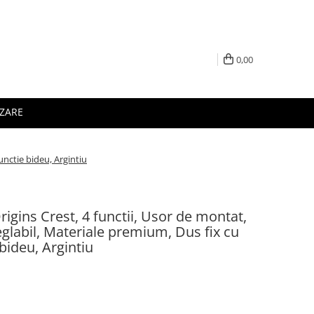
0,00
IZARE
unctie bideu, Argintiu
igins Crest, 4 functii, Usor de montat,
reglabil, Materiale premium, Dus fix cu
 bideu, Argintiu