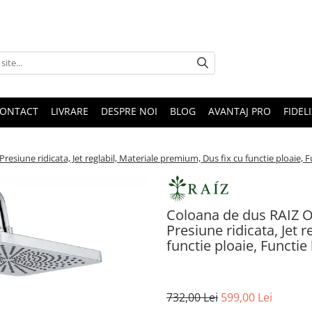
ONTACT
LIVRARE
DESPRE NOI
BLOG
AVANTAJ PRO
FIDEL
resiune ridicata, Jet reglabil, Materiale premium, Dus fix cu functie ploaie, F
Coloana de dus RAIZ Or
Presiune ridicata, Jet 
functie ploaie, Functie
732,00 Lei
599,00 Lei