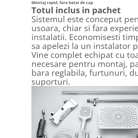
Montaj rapid, fara batai de cap
Totul inclus in pachet
Vase & ustensile pentru gatit
Sistemul este conceput pen
Tigai si seturi
usoara, chiar si fara experi
Oale si cratite
Oale sub presiune
instalatii. Economisesti timp
Tavi
sa apelezi la un instalator p
Ustensile bucatarie
Vine complet echipat cu toa
Accesorii pentru bucatarie
necesare pentru montaj, pa
bara reglabila, furtunuri, du
Cosuri de gunoi
suporturi.
Suporturi si accesorii de bucatarie
Living & hol
Mobila living
Comode