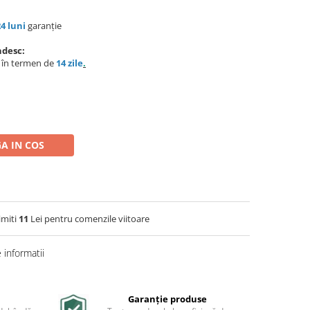
24 luni
garanție
ndesc:
e în termen de
14 zile
.
A IN COS
imiti
11
Lei pentru comenzile viitoare
informatii
Garanție produse