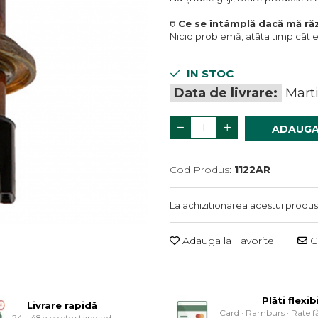
⛉ Ce se întâmplă dacă mă r
Nicio problemă, atâta timp cât 
IN STOC
Data de livrare:
Marti
ADAUGA
Cod Produs:
1122AR
La achizitionarea acestui produs
Adauga la Favorite
Ce
Plăti flexib
Livrare rapidă
Card · Ramburs · Rate f
24 - 48h colete standard