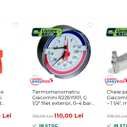
de
Termomanometru
Cheie p
i
Giacomini R226Y001, G
Giacomi
t
1/2" filet exterior, 0–4 bar,
– 1 1/4",
sisteme
0–120 °C, Ø80 mm
finisaj v
alama
 Lei
110,00 Lei
130,00 Lei
318,00 Le
IN STOC
IN ST