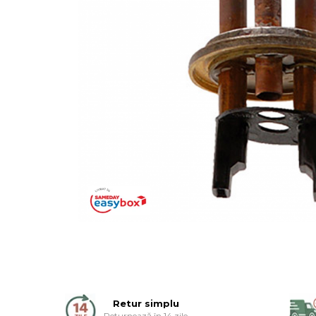
Rigole si scurgere dus
Pare, furtunuri si accesorii
Accesorii dus
Toalete
Seturi WC complete
Rame instalare
Clapete de actionare
Capace WC
Accesorii WC
Ingrijire personala
Uscatoare de par
Placi de indreptat parul
Perii de par electrice
Ondulatoare
Epilatoare
Aparate de tuns & ras
Retur simplu
Cantare corporale
Returnează în 14 zile