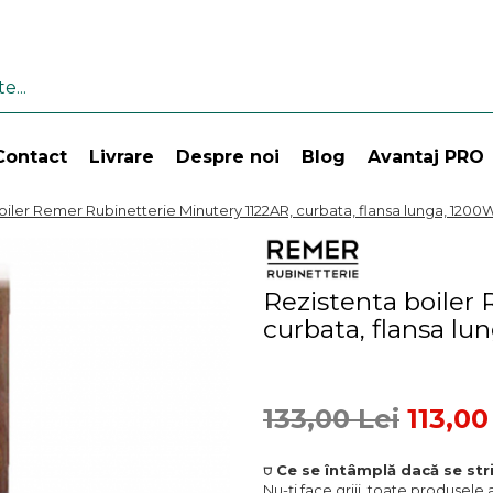
Contact
Livrare
Despre noi
Blog
Avantaj PRO
iler Remer Rubinetterie Minutery 1122AR, curbata, flansa lunga, 1200W, 
Rezistenta boiler
curbata, flansa lun
133,00 Lei
113,00
⛉ Ce se întâmplă dacă se stri
Nu-ți face griji, toate produsele