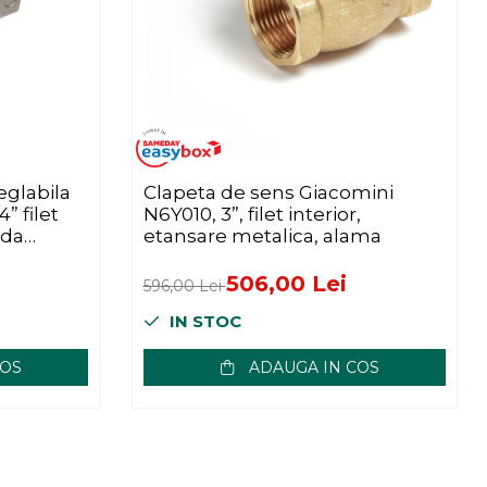
eglabila
Clapeta de sens Giacomini
” filet
N6Y010, 3”, filet interior,
lda
etansare metalica, alama
506,00 Lei
596,00 Lei
IN STOC
COS
ADAUGA IN COS