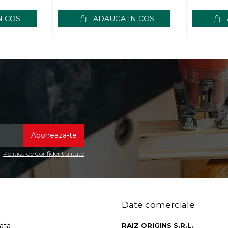
N COS
ADAUGA IN COS
in
Politica de Confidentialitate
Date comerciale
ata
RAIZ ORIGINS S.R.L.