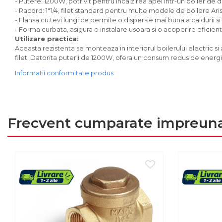
- Putere: 1200W, potrivit pentru incalzirea apei intr-un boiler de 
Mese cafea si decorative
- Racord: 1"1/4, filet standard pentru multe modele de boilere Ari
- Flansa cu tevi lungi ce permite o dispersie mai buna a caldurii 
Rafturi si biblioteci
- Forma curbata, asigura o instalare usoara si o acoperire eficienta 
Tabureti si fotolii
Utilizare practica:
Mobila hol
Aceasta rezistenta se monteaza in interiorul boilerului electric si a
filet. Datorita puterii de 1200W, ofera un consum redus de energie
Cuiere
Informatii conformitate produs
Pantofare
Decoratiuni
Plante artificiale
Frecvent cumparate impreun
Riflaje
Suporturi flori si ghivece
Pet Shop
Ansambluri de joaca animale
Culcusuri pentru animale
Custi, cotete si tarcuri
Litiere
Electronice & Iluminat