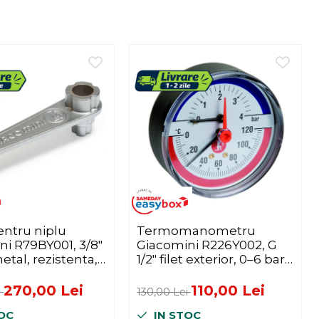
entru niplu
Termomanometru
ni R79BY001, 3/8"
Giacomini R226Y002, G
 metal, rezistenta,
1/2" filet exterior, 0–6 bar,
opsit
0–120 °C, Ø80 mm
270,00 Lei
110,00 Lei
i
130,00 Lei
OC
IN STOC