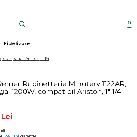
Fidelizare
compatibil Ariston, 1" 1/4
 Remer Rubinetterie Minutery 1122AR,
ga, 1200W, compatibil Ariston, 1" 1/4
 Lei
că:
 au
24 luni
garanție