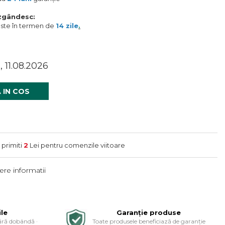
ăzgândesc:
este în termen de
14 zile
.
, 11.08.2026
 IN COS
 primiti
2
Lei pentru comenzile viitoare
re informatii
ile
Garanție produse
ără dobândă ·
Toate produsele beneficiază de garanție