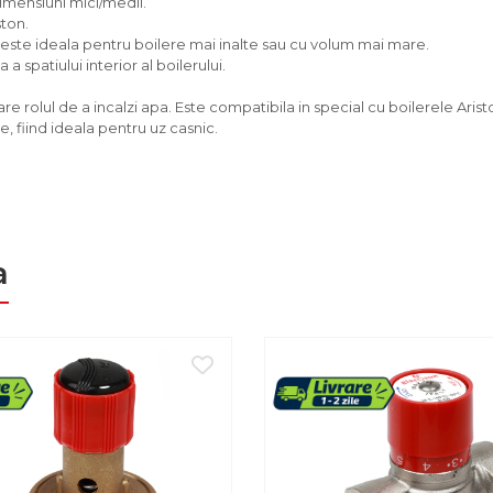
dimensiuni mici/medii.
ston.
si este ideala pentru boilere mai inalte sau cu volum mai mare.
a spatiului interior al boilerului.
re rolul de a incalzi apa. Este compatibila in special cu boilerele Arist
, fiind ideala pentru uz casnic.
a