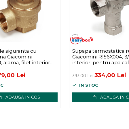
e siguranta cu
Supapa termostatica r
a Giacomini
Giacomini R156X004, 3/4
 alama, filet interior
interior, pentru apa ca
r
menajera
79,00 Lei
334,00 Lei
393,00 Lei
OC
IN STOC
ADAUGA IN COS
ADAUGA IN 