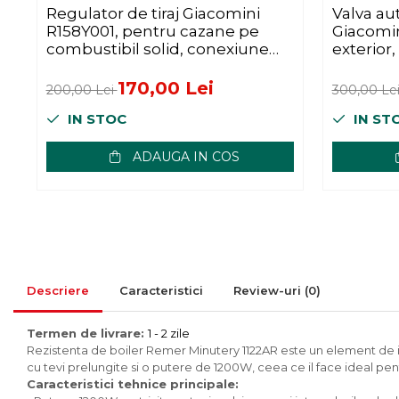
Mese bucatarie si living
Regulator de tiraj Giacomini
Valva au
R158Y001, pentru cazane pe
Giacomini
Mobilier bucatarie
combustibil solid, conexiune
exterior
Scaune bucatarie & living
3/4” filet exterior, interval 30-
termice,
Vase & ustensile pentru
100°C
170,00 Lei
200,00 Lei
300,00 Le
gatit
IN STOC
IN ST
Tigai si seturi
Oale si cratite
ADAUGA IN COS
Oale sub presiune
Tavi
Ustensile bucatarie
Accesorii pentru bucatarie
Cosuri de gunoi
Descriere
Caracteristici
Review-uri
(0)
Suporturi si accesorii de bucatarie
Termen de livrare:
1 - 2 zile
Living & hol
Rezistenta de boiler Remer Minutery 1122AR este un element de inca
Mobila living
cu tevi prelungite si o putere de 1200W, ceea ce il face ideal pent
Caracteristici tehnice principale:
Comode