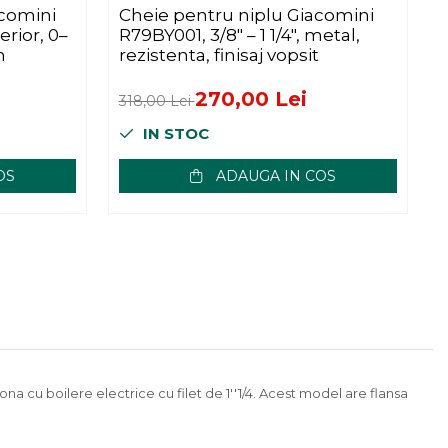
comini
Cheie pentru niplu Giacomini
erior, 0–
R79BY001, 3/8" – 1 1/4", metal,
R
m
rezistenta, finisaj vopsit
270,00 Lei
318,00 Lei
1
IN STOC
OS
ADAUGA IN COS
a cu boilere electrice cu filet de 1''1/4. Acest model are flansa