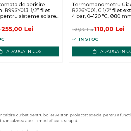
tomata de aerisire
Termomanometru Gia
 R99SY013, 1/2” filet
R226Y001, G 1/2" filet ext
, pentru sisteme solare
4 bar, 0–120 °C, Ø80 m
 alama
255,00 Lei
110,00 Lei
i
130,00 Lei
OC
IN STOC
ADAUGA IN COS
ADAUGA IN C
lzire curbat pentru boiler Ariston, proiectat special pentru a function
ru incalzirea apei in mod eficient si rapid.