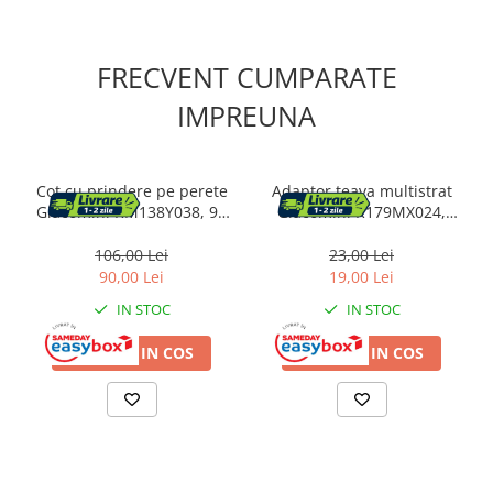
FRECVENT CUMPARATE
IMPREUNA
Cot cu prindere pe perete
Adaptor teava multistrat
Giacomini RM138Y038, 90
Giacomini R179MX024,
grade, filet interior 1/2” si
B.18x16x2
doua racorduri prin presare
106,00 Lei
23,00 Lei
20x2
90,00 Lei
19,00 Lei
IN STOC
IN STOC
ADAUGA IN COS
ADAUGA IN COS