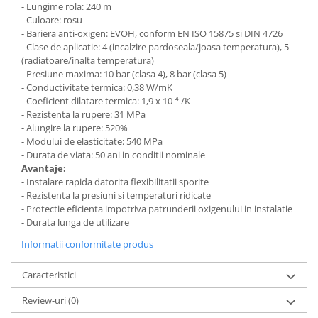
- Lungime rola: 240 m
- Culoare: rosu
- Bariera anti-oxigen: EVOH, conform EN ISO 15875 si DIN 4726
- Clase de aplicatie: 4 (incalzire pardoseala/joasa temperatura), 5
(radiatoare/inalta temperatura)
- Presiune maxima: 10 bar (clasa 4), 8 bar (clasa 5)
- Conductivitate termica: 0,38 W/mK
- Coeficient dilatare termica: 1,9 x 10⁻⁴ /K
- Rezistenta la rupere: 31 MPa
- Alungire la rupere: 520%
- Modului de elasticitate: 540 MPa
- Durata de viata: 50 ani in conditii nominale
Avantaje:
- Instalare rapida datorita flexibilitatii sporite
- Rezistenta la presiuni si temperaturi ridicate
- Protectie eficienta impotriva patrunderii oxigenului in instalatie
- Durata lunga de utilizare
Informatii conformitate produs
Caracteristici
Review-uri
(0)