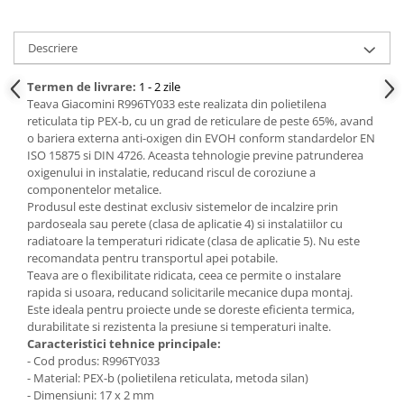
Descriere
Termen de livrare:
1 - 2 zile
Teava Giacomini R996TY033 este realizata din polietilena
reticulata tip PEX-b, cu un grad de reticulare de peste 65%, avand
o bariera externa anti-oxigen din EVOH conform standardelor EN
ISO 15875 si DIN 4726. Aceasta tehnologie previne patrunderea
oxigenului in instalatie, reducand riscul de coroziune a
componentelor metalice.
Produsul este destinat exclusiv sistemelor de incalzire prin
pardoseala sau perete (clasa de aplicatie 4) si instalatiilor cu
radiatoare la temperaturi ridicate (clasa de aplicatie 5). Nu este
recomandata pentru transportul apei potabile.
Teava are o flexibilitate ridicata, ceea ce permite o instalare
rapida si usoara, reducand solicitarile mecanice dupa montaj.
Este ideala pentru proiecte unde se doreste eficienta termica,
durabilitate si rezistenta la presiune si temperaturi inalte.
Caracteristici tehnice principale:
- Cod produs: R996TY033
- Material: PEX-b (polietilena reticulata, metoda silan)
- Dimensiuni: 17 x 2 mm