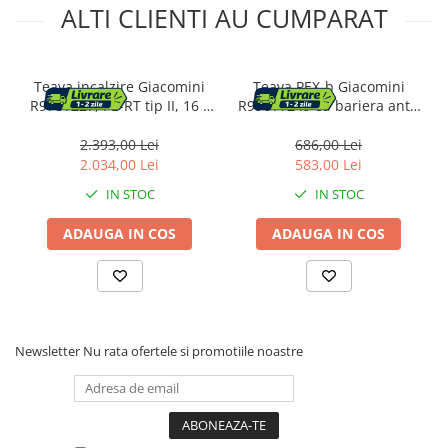
ALTI CLIENTI AU CUMPARAT
Teava incalzire Giacomini
Teava PEX-b Giacomini
R978Y227, PE-RT tip II, 16 x
R996TY249 cu bariera anti-
2 mm, bariera anti-oxigen
oxigen EVOH, 18x2 mm, rola
EVOH, 5straturi, rosu, colac
100 m, pentru incalzire prin
2.393,00 Lei
686,00 Lei
600 m
pardoseala si sisteme de
2.034,00 Lei
583,00 Lei
radiatoare
IN STOC
IN STOC
ADAUGA IN COS
ADAUGA IN COS
Newsletter
Nu rata ofertele si promotiile noastre