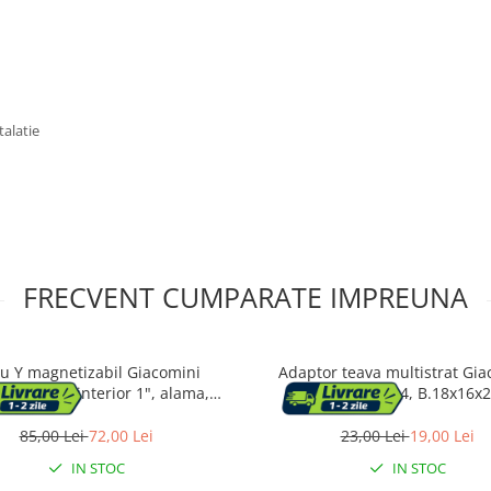
talatie
FRECVENT CUMPARATE IMPREUNA
tru Y magnetizabil Giacomini
Adaptor teava multistrat Gia
105, filet interior 1", alama,
R179MX024, B.18x16x2
instalatii HVAC, cu sita din inox
85,00 Lei
72,00 Lei
23,00 Lei
19,00 Lei
IN STOC
IN STOC