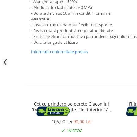
Accesorii cada
- Alungire la rupere: 520%
- Modului de elasticitate: 540 MPa
- Durata de viata: 50 ani in conditii nominale
Accesorii lavoare
Avantaje:
- Instalare rapida datorita flexibilitatii sporite
Cosuri de rufe
- Rezistenta la presiuni si temperaturi ridicate
- Protectie eficienta impotriva patrunderii oxigenului in ins
- Durata lunga de utilizare
Suporturi si accesorii de baie
Informatii conformitate produs
Bucatarie
Mobila bucatarie
Dulapuri si rafturi depozitare
Cot cu prindere pe perete Giacomini
Fil
Mese bucatarie si living
RM138Y038, 90 grade, filet interior 1/2”
R74AY
si doua racorduri prin presare 20x2
pentru 
106,00 Lei
90,00 Lei
Mobilier bucatarie
IN STOC
Scaune bucatarie & living