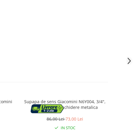
comini
Supapa de sens Giacomini N6Y004, 3/4",
Supapa de 
din alama, cu inchidere metalica
86,00 Lei
73,00 Lei
IN STOC