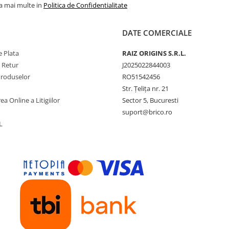
la mai multe in
Politica de Confidentialitate
DATE COMERCIALE
 Plata
RAIZ ORIGINS S.R.L.
e Retur
J2025022844003
Produselor
RO51542456
Str. Țelița nr. 21
ea Online a Litigiilor
Sector 5, Bucuresti
suport@brico.ro
L