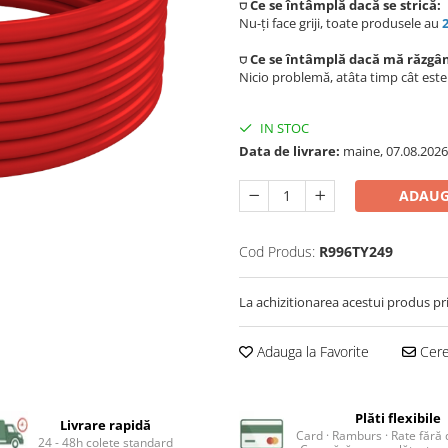
⛉ Ce se întâmplă dacă se strică:
Nu-ți face griji, toate produsele au
⛉ Ce se întâmplă dacă mă răzgâ
Nicio problemă, atâta timp cât est
IN STOC
Data de livrare:
maine, 07.08.2026
ADAUG
Cod Produs:
R996TY249
La achizitionarea acestui produs pr
Adauga la Favorite
Cere 
Plăti flexibile
Livrare rapidă
Card · Ramburs · Rate fără
24 - 48h colete standard