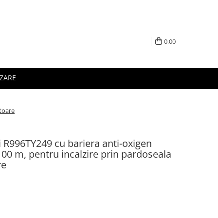
0,00
IZARE
toare
 R996TY249 cu bariera anti-oxigen
00 m, pentru incalzire prin pardoseala
re