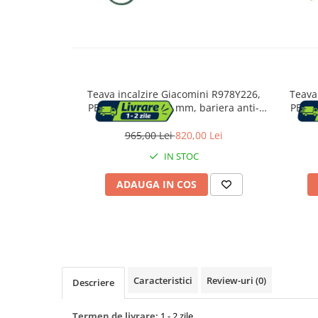
Capace WC
Accesorii WC
Teava incalzire Giacomini R978Y226,
Teava
Ingrijire personala
PE-RT tip II, 16 x 2 mm, bariera anti-
PE-RT 
oxigen EVOH, 5 straturi, rosu, colac 240
oxigen 
m
965,00 Lei
820,00 Lei
Uscatoare de par
IN STOC
Placi de indreptat parul
ADAUGA IN COS
Perii de par electrice
Ondulatoare
Epilatoare
Caracteristici
Review-uri
(0)
Descriere
Termen de livrare:
1 - 2 zile