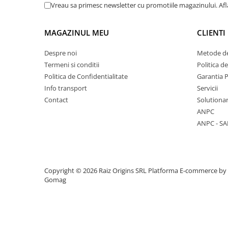
Vreau sa primesc newsletter cu promotiile magazinului. Af
Mese cafea si decorative
MAGAZINUL MEU
CLIENTI
Rafturi si biblioteci
Despre noi
Metode de
Termeni si conditii
Politica d
Tabureti si fotolii
Politica de Confidentialitate
Garantia 
Mobila hol
Info transport
Servicii
Contact
Solutionar
ANPC
ANPC - SA
Cuiere
Pantofare
Copyright © 2026 Raiz Origins SRL
Platforma E-commerce by
Decoratiuni
Gomag
Plante artificiale
Riflaje