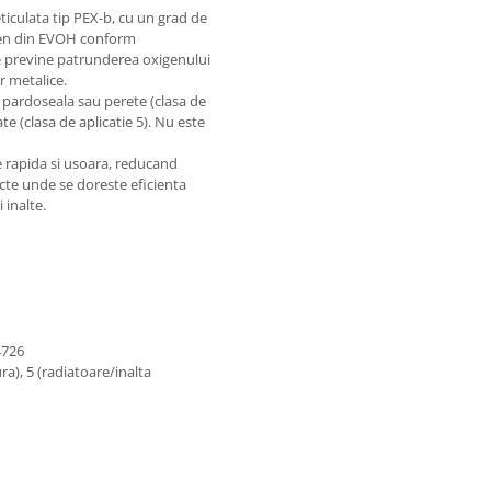
ticulata tip PEX-b, cu un grad de
igen din EVOH conform
e previne patrunderea oxigenului
r metalice.
n pardoseala sau perete (clasa de
ate (clasa de aplicatie 5). Nu este
re rapida si usoara, reducand
cte unde se doreste eficienta
 inalte.
4726
ra), 5 (radiatoare/inalta