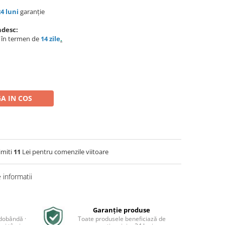
24 luni
garanție
ndesc:
e în termen de
14 zile
.
A IN COS
imiti
11
Lei pentru comenzile viitoare
informatii
Garanție produse
 dobândă ·
Toate produsele beneficiază de