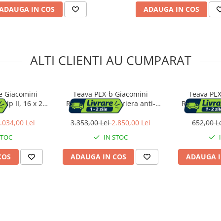
ADAUGA IN COS
ADAUGA IN COS
ALTI CLIENTI AU CUMPARAT
re Giacomini
Teava PEX-b Giacomini
Teava PEX
tip II, 16 x 2
R996TY250 cu bariera anti-
R996TY054 c
i-oxigen EVOH,
oxigen EVOH, 18x2 mm, rola
oxigen EVOH
, colac 600 m
500 m, pentru incalzire prin
100 m, pentr
.034,00 Lei
3.353,00 Lei
2.850,00 Lei
652,00 L
pardoseala si sisteme de
pardoseala
STOC
IN STOC
radiatoare
rad
COS
ADAUGA IN COS
ADAUGA I