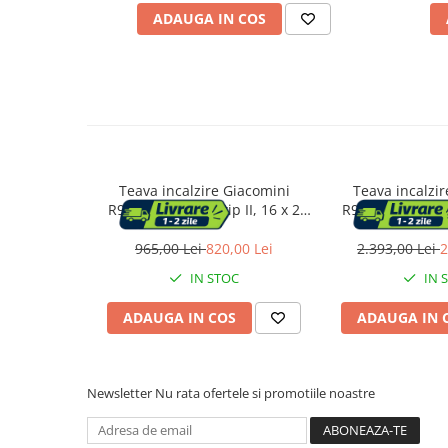
ADAUGA IN COS
Vase & ustensile pentru gatit
Tigai si seturi
Oale si cratite
Oale sub presiune
Tavi
Ustensile bucatarie
Accesorii pentru bucatarie
Teava incalzire Giacomini
Teava incalzi
R978Y226, PE-RT tip II, 16 x 2
R978Y227, PE-RT 
mm, bariera anti-oxigen EVOH,
mm, bariera ant
Cosuri de gunoi
5 straturi, rosu, colac 240 m
5straturi, rosu
965,00 Lei
820,00 Lei
2.393,00 Lei
2
IN STOC
IN 
Suporturi si accesorii de bucatarie
ADAUGA IN COS
ADAUGA IN 
Living & hol
Mobila living
Newsletter
Nu rata ofertele si promotiile noastre
Comode