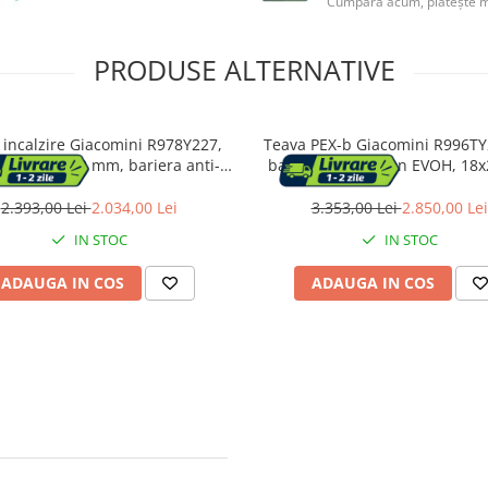
Cumpără acum, plătește m
PRODUSE ALTERNATIVE
 incalzire Giacomini R978Y227,
Teava PEX-b Giacomini R996TY
tip II, 16 x 2 mm, bariera anti-
bariera anti-oxigen EVOH, 18
EVOH, 5straturi, rosu, colac 600
rola 500 m, pentru incalzire
m
pardoseala si sisteme de radi
2.393,00 Lei
2.034,00 Lei
3.353,00 Lei
2.850,00 Lei
IN STOC
IN STOC
ADAUGA IN COS
ADAUGA IN COS