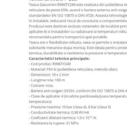
Aparate de tuns & ras
Teava Giacomini R996TY249 este realizata din polietilena re
Cantare corporale
reticulare de peste 65%, avand o bariera externa anti-ox
standardelor EN ISO 15875 si DIN 4726. Aceasta tehnologi
Mobilier pentru baie
in instalatie, reducand riscul de coroziune a componentelo
Produsul este destinat exclusiv sistemelor de incalzire pri
Baza lavoar
aplicatie 4) si instalatiilor cu radiatoare la temperaturi ridic
recomandata pentru transportul apei potabile.
Teava are o flexibilitate ridicata, ceea ce permite o instala
Dulapuri baie
solicitarile mecanice dupa montaj. Este ideala pentru proie
termica, durabilitate si rezistenta la presiune si temperaturi
Caracteristici tehnice principale:
- Cod produs: R996TY249
Mobilier baie
- Material: PEX-b (polietilena reticulata, metoda silan)
- Dimensiuni: 18 x 2 mm
Oglinzi baie
- Lungime rola: 100 m
- Culoare: rosu
- Bariera anti-oxigen: EVOH, conform EN ISO 15875 si DIN 
Accesorii baie
- Clase de aplicatie: 4 (incalzire pardoseala/joasa temperatu
temperatura)
Cuiere si suporturi prosoape
- Presiune maxima: 10 bar (clasa 4), 8 bar (clasa 5)
- Conductivitate termica: 0,38 W/mK
Rafturi si depozitare
- Coeficient dilatare termica: 1,9 x 10⁻⁴ /K
- Rezistenta la rupere: 31 MPa