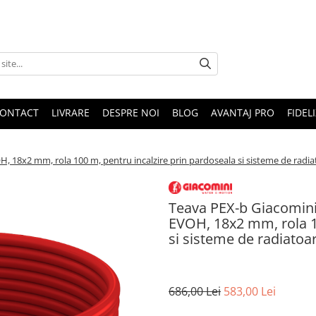
ONTACT
LIVRARE
DESPRE NOI
BLOG
AVANTAJ PRO
FIDEL
, 18x2 mm, rola 100 m, pentru incalzire prin pardoseala si sisteme de radia
Teava PEX-b Giacomini
EVOH, 18x2 mm, rola 1
si sisteme de radiatoa
686,00 Lei
583,00 Lei