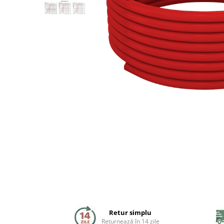
Coloane de dus
Seturi de dus
Sisteme de dus incastrate
Brate si palarii dus
Rigole si scurgere dus
Pare, furtunuri si accesorii
Accesorii dus
Toalete
Seturi WC complete
Rame instalare
Retur simplu
Returnează în 14 zile
Clapete de actionare