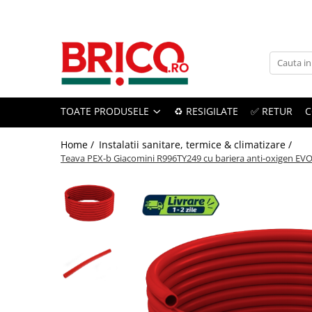
Toate Produsele
Baie
TOATE PRODUSELE
♻️ RESIGILATE
✅ RETUR
C
Baterii sanitare
Baterii bucatarie
Home /
Instalatii sanitare, termice & climatizare /
Teava PEX-b Giacomini R996TY249 cu bariera anti-oxigen EVOH
Baterii chiuveta baie
Baterii cada si dus
Baterii bideu si dus igienic
Accesorii baterii
Sisteme de dus