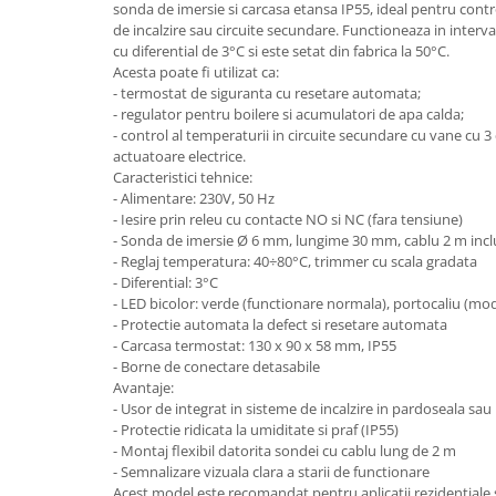
Aparate de tuns & ras
sonda de imersie si carcasa etansa IP55, ideal pentru contro
de incalzire sau circuite secundare. Functioneaza in interv
Cantare corporale
cu diferential de 3°C si este setat din fabrica la 50°C.
Mobilier pentru baie
Acesta poate fi utilizat ca:
- termostat de siguranta cu resetare automata;
- regulator pentru boilere si acumulatori de apa calda;
Baza lavoar
- control al temperaturii in circuite secundare cu vane cu 3
actuatoare electrice.
Caracteristici tehnice:
Dulapuri baie
- Alimentare: 230V, 50 Hz
- Iesire prin releu cu contacte NO si NC (fara tensiune)
- Sonda de imersie Ø 6 mm, lungime 30 mm, cablu 2 m incl
Mobilier baie
- Reglaj temperatura: 40÷80°C, trimmer cu scala gradata
- Diferential: 3°C
- LED bicolor: verde (functionare normala), portocaliu (m
Oglinzi baie
- Protectie automata la defect si resetare automata
- Carcasa termostat: 130 x 90 x 58 mm, IP55
Accesorii baie
- Borne de conectare detasabile
Avantaje:
- Usor de integrat in sisteme de incalzire in pardoseala sau
Cuiere si suporturi prosoape
- Protectie ridicata la umiditate si praf (IP55)
Rafturi si depozitare
- Montaj flexibil datorita sondei cu cablu lung de 2 m
- Semnalizare vizuala clara a starii de functionare
Acest model este recomandat pentru aplicatii rezidentiale 