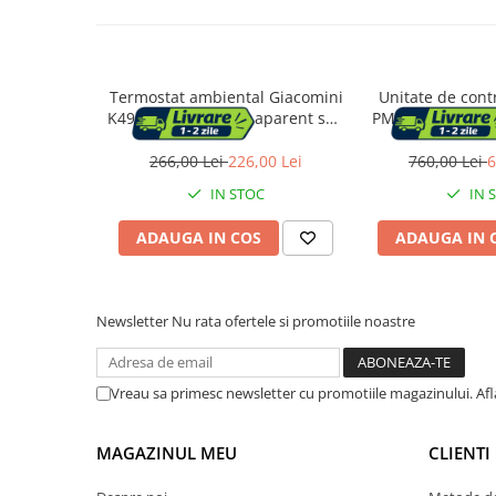
Vase & ustensile pentru gatit
Tigai si seturi
Oale si cratite
Termostat ambiental Giacomini
Unitate de cont
K494AY001, montaj aparent sau
PM100Y011 pentr
Oale sub presiune
incastrat, functie
pardoseala 8 zon
Tavi
incalzire/racire, alimentare pe
pompa 4 minu
266,00 Lei
226,00 Lei
760,00 Lei
6
Ustensile bucatarie
baterii
termostat / iesi
IN STOC
IN 
Accesorii pentru bucatarie
ADAUGA IN COS
ADAUGA IN 
Cosuri de gunoi
Newsletter
Nu rata ofertele si promotiile noastre
Suporturi si accesorii de bucatarie
Living & hol
Vreau sa primesc newsletter cu promotiile magazinului. Af
Mobila living
MAGAZINUL MEU
CLIENTI
Comode