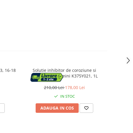
3, 16-18
Solutie inhibitor de coroziune si
Actuato
depuneri Giacomini K375Y021, 1L
R478X221, 
210,00 Lei
178,00 Lei
1
IN STOC
ADAUGA IN COS
AD