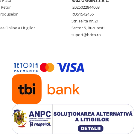
 Plata
RAIZ ORIGINS S.R.L.
e Retur
J2025022844003
Produselor
RO51542456
Str. Țelița nr. 21
ea Online a Litigiilor
Sector 5, Bucuresti
suport@brico.ro
L