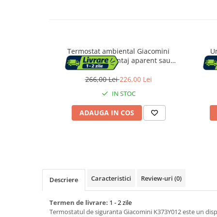
Capace WC
Termostat ambiental Giacomini
Un
Accesorii WC
K494AY001, montaj aparent sau
PM
Ingrijire personala
incastrat, functie incalzire/racire,
pardose
alimentare pe baterii
4 mi
266,00 Lei
226,00 Lei
Uscatoare de par
IN STOC
ADAUGA IN COS
Placi de indreptat parul
Perii de par electrice
Ondulatoare
Caracteristici
Review-uri
(0)
Descriere
Epilatoare
Termen de livrare:
1 - 2 zile
Termostatul de siguranta Giacomini K373Y012 este un dispo