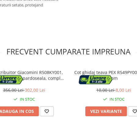
raturii setate, protejand
FRECVENT CUMPARATE IMPREUNA
tribuitor Giacomini R508KY001,
Cot ghidaj teava PEX R549PY00
incalzire in pardoseala, complet
mm
l termostatic, racorduri si cutie
de montaj
356,00 Lei
302,00 Lei
10,00 Lei
8,00 Lei
IN STOC
IN STOC
ADAUGA IN COS
VEZI VARIANTE