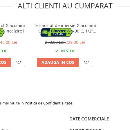
ALTI CLIENTI AU CUMPARAT
rol Giacomini
Termostat de imersie Giacomini
u incalzire in
K373Y021, reglaj 0-90 C, 1/2”
e cu intarziere
NPT-M
te, intrari
46,00 Lei
270,00 Lei
229,00 Lei
ri actuatoare
STOC
IN STOC
COS
ADAUGA IN COS
la mai multe in
Politica de Confidentialitate
DATE COMERCIALE