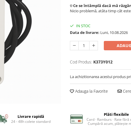
⛉ Ce se întâmplă dacă mă răzgâ
Nicio problemă, atâta timp cât est
IN STOC
Data de livrare:
Luni, 10.08.2026
ADAUG
Cod Produs:
K373Y012
La achizitionarea acestui produs pr
Adauga la Favorite
Cere 
Plăti flexibile
Livrare rapidă
Card · Ramburs · Rate fără
24 - 48h colete standard
Cumpără acum, plătește m