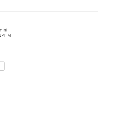
mini
 NPT-M