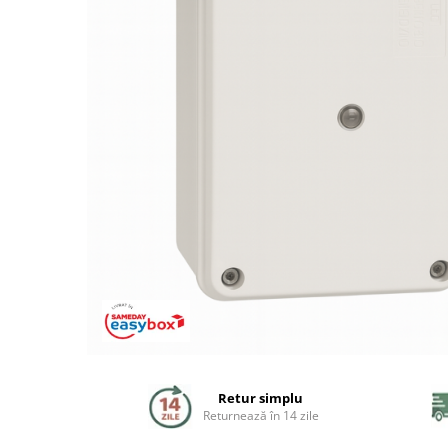
Coloane de dus
Seturi de dus
Sisteme de dus incastrate
Brate si palarii dus
Rigole si scurgere dus
Pare, furtunuri si accesorii
Accesorii dus
Toalete
Seturi WC complete
Retur simplu
Rame instalare
Returnează în 14 zile
Clapete de actionare