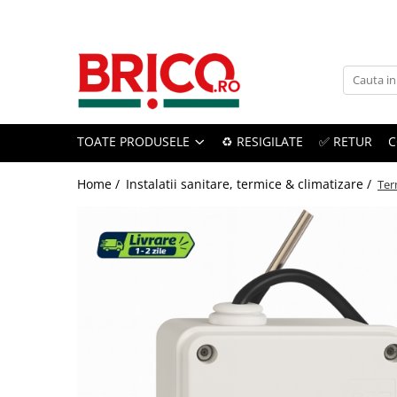
Toate Produsele
Baie
TOATE PRODUSELE
♻️ RESIGILATE
✅ RETUR
C
Baterii sanitare
Baterii bucatarie
Home /
Instalatii sanitare, termice & climatizare /
Ter
Baterii chiuveta baie
Baterii cada si dus
Baterii bideu si dus igienic
Accesorii baterii
Sisteme de dus