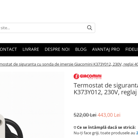
ONTACT
LIVRARE
DESPRE NOI
BLOG
AVANTAJ PRO
FIDEL
mostat de siguranta cu sonda de imersie Giacomini K373Y012, 230V, reglaj 40
Termostat de sigurant
K373Y012, 230V, reglaj
522,00 Lei
443,00 Lei
⛉ Ce se întâmplă dacă se strică:
Nu-ți face griji, toate produsele au