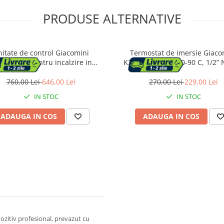
PRODUSE ALTERNATIVE
itate de control Giacomini
Termostat de imersie Giaco
100Y011 pentru incalzire in
K373Y021, reglaj 0-90 C, 1/2”
ala 8 zone cu intarziere pompa
nute, intrari termostat / iesiri
760,00 Lei
646,00 Lei
270,00 Lei
229,00 Lei
actuatoare
IN STOC
IN STOC
ADAUGA IN COS
ADAUGA IN COS
zitiv profesional, prevazut cu