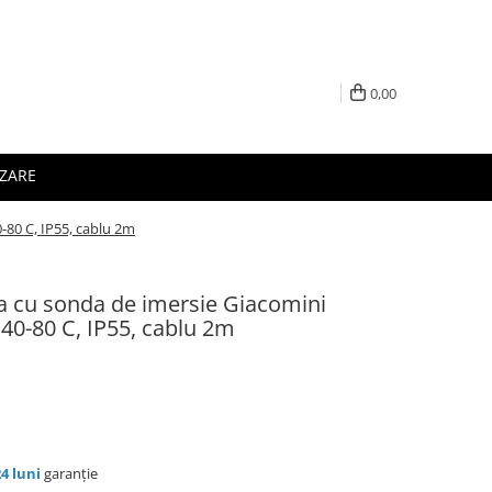
0,00
IZARE
-80 C, IP55, cablu 2m
a cu sonda de imersie Giacomini
 40-80 C, IP55, cablu 2m
24 luni
garanție