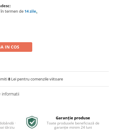
ndesc:
e în termen de
14 zile
.
A IN COS
imiti
8
Lei pentru comenzile viitoare
informatii
Garanție produse
 dobândă ·
Toate produsele beneficiază de
ai târziu
garanție minim 24 luni