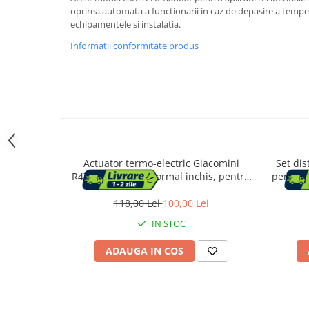
Accesorii cada
oprirea automata a functionarii in caz de depasire a tempe
echipamentele si instalatia.
Accesorii lavoare
Informatii conformitate produs
Cosuri de rufe
Suporturi si accesorii de baie
Bucatarie
Actuator termo-electric Giacomini
Set dis
Mobila bucatarie
R473X221, 230V, normal inchis, pentru
pentru 
distribuitoare si robineti
cu venti
118,00 Lei
100,00 Lei
Dulapuri si rafturi depozitare
IN STOC
Mese bucatarie si living
ADAUGA IN COS
Mobilier bucatarie
Scaune bucatarie & living