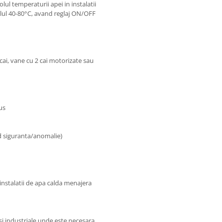
lul temperaturii apei in instalatii
alul 40-80°C, avand reglaj ON/OFF
 cai, vane cu 2 cai motorizate sau
us
od siguranta/anomalie)
 instalatii de apa calda menajera
si industriale unde este necesara