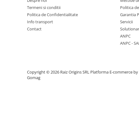
Despre noi
Metode de
Mese cafea si decorative
Termeni si conditii
Politica d
Politica de Confidentialitate
Garantia 
Info transport
Servicii
Contact
Solutionar
Rafturi si biblioteci
ANPC
ANPC - SA
Tabureti si fotolii
Mobila hol
Copyright © 2026 Raiz Origins SRL
Platforma E-commerce by
Gomag
Cuiere
Pantofare
Decoratiuni
Plante artificiale
Riflaje