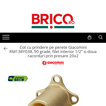
Toate Produsele
Baie
Baterii sanitare
Baterii bucatarie
Cot cu prindere pe perete Giacomini
RM138Y038, 90 grade, filet interior 1/2” si doua
racorduri prin presare 20x2
Baterii chiuveta baie
Baterii cada si dus
Baterii bideu si dus igienic
Accesorii baterii
Sisteme de dus