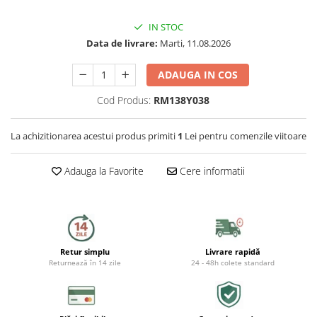
Capace WC
IN STOC
Accesorii WC
Data de livrare:
Marti, 11.08.2026
Ingrijire personala
ADAUGA IN COS
Uscatoare de par
Cod Produs:
RM138Y038
Placi de indreptat parul
La achizitionarea acestui produs primiti
1
Lei pentru comenzile viitoare
Perii de par electrice
Adauga la Favorite
Cere informatii
Ondulatoare
Epilatoare
Retur simplu
Livrare rapidă
Aparate de tuns & ras
Returnează în 14 zile
24 - 48h colete standard
Cantare corporale
Mobilier pentru baie