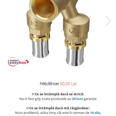
Coloane de dus
Seturi de dus
Sisteme de dus incastrate
Brate si palarii dus
Rigole si scurgere dus
Pare, furtunuri si accesorii
Accesorii dus
Toalete
Seturi WC complete
106,00 Lei
90,00 Lei
Rame instalare
⛉ Ce se întâmplă dacă se strică:
Nu-ți face griji, toate produsele au
24 luni
garanție
Clapete de actionare
⛉ Ce se întâmplă dacă mă răzgândesc:
Nicio problemă, atâta timp cât este în termen de
14 zile
.