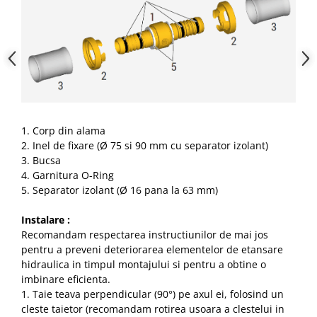
Pantofare
Decoratiuni
Plante artificiale
Riflaje
1. Corp din alama
Suporturi flori si ghivece
2. Inel de fixare (Ø 75 si 90 mm cu separator izolant)
3. Bucsa
Pet Shop
4. Garnitura O-Ring
Ansambluri de joaca animale
5. Separator izolant (Ø 16 pana la 63 mm)
Culcusuri pentru animale
Instalare :
Custi, cotete si tarcuri
Recomandam respectarea instructiunilor de mai jos
Litiere
pentru a preveni deteriorarea elementelor de etansare
Electronice & Iluminat
hidraulica in timpul montajului si pentru a obtine o
imbinare eficienta.
Iluminat
1. Taie teava perpendicular (90°) pe axul ei, folosind un
Articole sanatate
cleste taietor (recomandam rotirea usoara a clestelui in