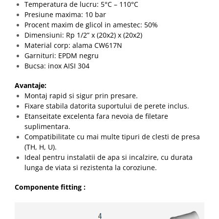
Temperatura de lucru: 5°C – 110°C
Presiune maxima: 10 bar
Cosuri de gunoi
Procent maxim de glicol in amestec: 50%
Dimensiuni: Rp 1/2” x (20x2) x (20x2)
Material corp: alama CW617N
Suporturi si accesorii de bucatarie
Garnituri: EPDM negru
Bucsa: inox AISI 304
Living & hol
Mobila living
Avantaje:
Montaj rapid si sigur prin presare.
Fixare stabila datorita suportului de perete inclus.
Comode
Etanseitate excelenta fara nevoia de filetare
suplimentara.
Mese cafea si decorative
Compatibilitate cu mai multe tipuri de clesti de presa
(TH, H, U).
Rafturi si biblioteci
Ideal pentru instalatii de apa si incalzire, cu durata
lunga de viata si rezistenta la coroziune.
Tabureti si fotolii
Componente fitting :
Mobila hol
Cuiere