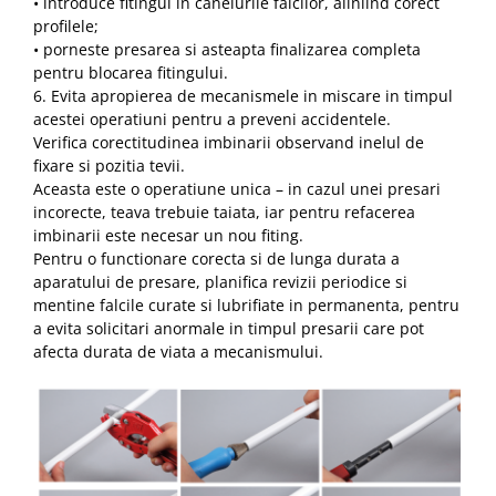
• introduce fitingul in canelurile falcilor, aliniind corect
Depozitare jucarii
profilele;
Jucarii si accesorii
• porneste presarea si asteapta finalizarea completa
pentru blocarea fitingului.
Mobila copii
6. Evita apropierea de mecanismele in miscare in timpul
Depozitare si organizare
acestei operatiuni pentru a preveni accidentele.
Verifica corectitudinea imbinarii observand inelul de
fixare si pozitia tevii.
Cutii organizatoare
Aceasta este o operatiune unica – in cazul unei presari
incorecte, teava trebuie taiata, iar pentru refacerea
Garderobe
imbinarii este necesar un nou fiting.
Pentru o functionare corecta si de lunga durata a
Organizatoare sertar si dulap
aparatului de presare, planifica revizii periodice si
mentine falcile curate si lubrifiate in permanenta, pentru
Rafturi depozitare
a evita solicitari anormale in timpul presarii care pot
afecta durata de viata a mecanismului.
Umerase si huse haine
Gradina & balcon
Unelte motorizate