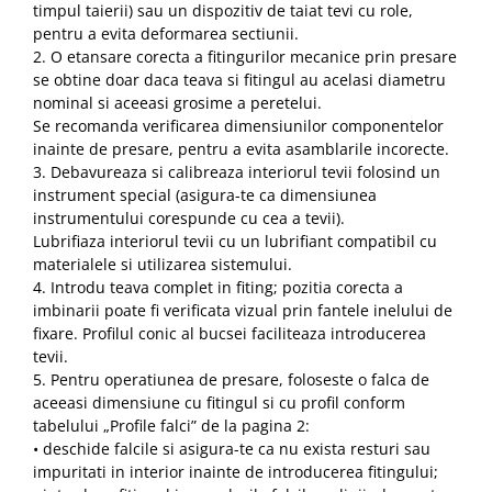
Radio cu ceas & portabile
timpul taierii) sau un dispozitiv de taiat tevi cu role,
pentru a evita deformarea sectiunii.
Dormitor & birou
2. O etansare corecta a fitingurilor mecanice prin presare
se obtine doar daca teava si fitingul au acelasi diametru
Mobila dormitor
nominal si aceeasi grosime a peretelui.
Se recomanda verificarea dimensiunilor componentelor
Dulapuri dormitor
inainte de presare, pentru a evita asamblarile incorecte.
3. Debavureaza si calibreaza interiorul tevii folosind un
Mese toaleta si oglinzi
instrument special (asigura-te ca dimensiunea
instrumentului corespunde cu cea a tevii).
Lubrifiaza interiorul tevii cu un lubrifiant compatibil cu
Noptiere
materialele si utilizarea sistemului.
Mobila birou
4. Introdu teava complet in fiting; pozitia corecta a
imbinarii poate fi verificata vizual prin fantele inelului de
Birouri
fixare. Profilul conic al bucsei faciliteaza introducerea
tevii.
Scaune birou
5. Pentru operatiunea de presare, foloseste o falca de
aceeasi dimensiune cu fitingul si cu profil conform
Camera copilului
tabelului „Profile falci” de la pagina 2:
Mese si scaune pentru copii
• deschide falcile si asigura-te ca nu exista resturi sau
Fotolii pentru copii
impuritati in interior inainte de introducerea fitingului;