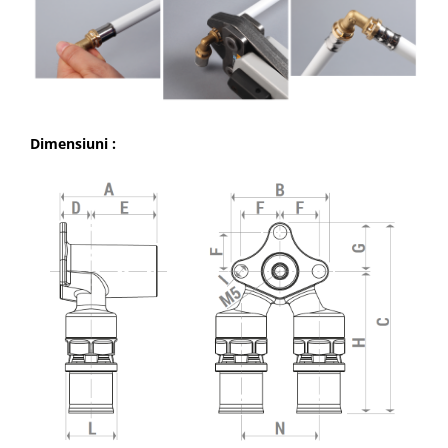
Motocoase si motocositori
Drujbe si fierastraie electrice
Masina de tuns iarba
Dimensiuni :
Suflante
Aparate spalat cu presiune
Despicatoare si Tocatoare crengi
Motocultoare si Motoburghie
Pompe apa si accesorii
Pompe submersibile
Pompe de suprafata