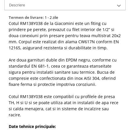
Descriere
Bucatarie
Termen de livrare:
1 - 2 zile
Mobila bucatarie
Cotul RM138Y038 de la Giacomini este un fiting cu
prindere pe perete, prevazut cu filet interior de 1/2” si
Dulapuri si rafturi depozitare
doua conexiuni prin presare pentru teava multistrat 20x2
mm. Corpul este realizat din alama CW617N conform EN
12165, asigurand rezistenta si durabilitate in timp.
Mese bucatarie si living
Are doua garnituri duble din EPDM negru, conforme cu
Mobilier bucatarie
standardul EN 681-1, ceea ce garanteaza etanseitate
sigura pentru instalatii sanitare sau termice. Bucsa de
Scaune bucatarie & living
compresie este confectionata din inox AISI 304, oferind
Vase & ustensile pentru gatit
fixare ferma si protectie impotriva coroziunii.
Tigai si seturi
Cotul RM138Y038 este compatibil cu profilele de presa
Oale si cratite
TH, H si U si se poate utiliza atat in instalatii de apa rece
Oale sub presiune
si calda menajera, cat si in sisteme de incalzire sau
Tavi
racire.
Ustensile bucatarie
Date tehnice principale:
Accesorii pentru bucatarie