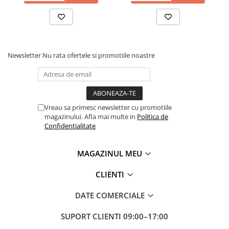
Aparate de gatit & desert
Cuptoare cu microunde
Cuptoare electrice
Newsletter
Nu rata ofertele si promotiile noastre
Friteuze
Plite & Aragazuri
Aparate de gatit cu aburi &
Vreau sa primesc newsletter cu promotiile
Deshidratoare
magazinului. Afla mai multe in
Politica de
Confidentialitate
Multicooker
MAGAZINUL MEU
Gratare electrice
CLIENTI
Sandwich-maker & Prajitoare de
paine
DATE COMERCIALE
Aparate de preparat desert
SUPORT CLIENTI
09:00–17:00
Mixere, tocatoare & roboti de