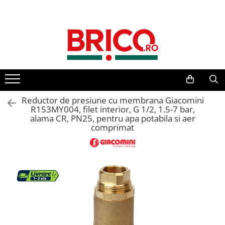
Toate Produsele
Baie
Baterii sanitare
Baterii bucatarie
Reductor de presiune cu membrana Giacomini
R153MY004, filet interior, G 1/2, 1.5-7 bar,
alama CR, PN25, pentru apa potabila si aer
Baterii chiuveta baie
comprimat
Baterii cada si dus
Baterii bideu si dus igienic
Accesorii baterii
Sisteme de dus