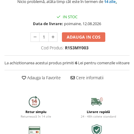
Nicio problemă, atâta timp cât este în termen de
14 zile
.
Capace WC
Accesorii WC
IN STOC
Ingrijire personala
Data de livrare:
poimaine, 12.08.2026
ADAUGA IN COS
Uscatoare de par
Cod Produs:
R153MY003
Placi de indreptat parul
La achizitionarea acestui produs primiti
6
Lei pentru comenzile viitoare
Perii de par electrice
Adauga la Favorite
Cere informatii
Ondulatoare
Epilatoare
Aparate de tuns & ras
Retur simplu
Livrare rapidă
Cantare corporale
Returnează în 14 zile
24 - 48h colete standard
Mobilier pentru baie