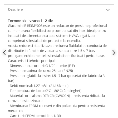
Descriere
Bucatarie
Mobila bucatarie
Termen de livrare:
1 - 2 zile
Giacomini R153MY008 este un reductor de presiune profesional
cu membrana flexibila si corp compensat din inox, ideal pentru
Dulapuri si rafturi depozitare
instalatii de alimentare cu apa, sisteme HVAC, irigatii, aer
comprimat si instalatii de protectie la incendiu.
Mese bucatarie si living
Acesta reduce si stabilizeaza presiunea fluidului pe conducta de
distributie in functie de valoarea setata intre 1.5 si 7 bar,
protejand echipamentele si instalatia de fluctuatii periculoase.
Mobilier bucatarie
Caracteristici tehnice principale:
- Dimensiune racorduri: G 1/2" interior (F-F)
Scaune bucatarie & living
- Presiune maxima de lucru: 25 bar (PN25)
Vase & ustensile pentru gatit
- Presiune reglabila la iesire: 1.5 - 7 bar (presetat din fabrica la 3
bar)
Tigai si seturi
- Debit nominal: 1.27 m³/h (21.16 l/min)
Oale si cratite
- Temperatura de lucru: 0°C – 80°C (fara inghet)
- Material corp: alama DZR CR (CW602N) – rezistenta ridicata la
Oale sub presiune
coroziune si dezincare
Tavi
- Membrana: EPDM cu insertie din poliamida pentru rezistenta
Ustensile bucatarie
mecanica
- Garnituri: EPDM peroxidic si NBR
Accesorii pentru bucatarie