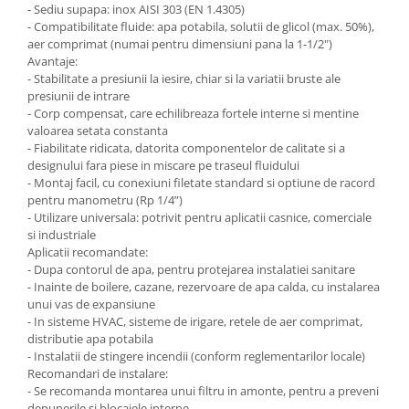
- Sediu supapa: inox AISI 303 (EN 1.4305)
- Compatibilitate fluide: apa potabila, solutii de glicol (max. 50%),
aer comprimat (numai pentru dimensiuni pana la 1-1/2")
Cosuri de gunoi
Avantaje:
- Stabilitate a presiunii la iesire, chiar si la variatii bruste ale
Suporturi si accesorii de bucatarie
presiunii de intrare
- Corp compensat, care echilibreaza fortele interne si mentine
Living & hol
valoarea setata constanta
- Fiabilitate ridicata, datorita componentelor de calitate si a
Mobila living
designului fara piese in miscare pe traseul fluidului
- Montaj facil, cu conexiuni filetate standard si optiune de racord
pentru manometru (Rp 1/4”)
Comode
- Utilizare universala: potrivit pentru aplicatii casnice, comerciale
si industriale
Mese cafea si decorative
Aplicatii recomandate:
- Dupa contorul de apa, pentru protejarea instalatiei sanitare
- Inainte de boilere, cazane, rezervoare de apa calda, cu instalarea
Rafturi si biblioteci
unui vas de expansiune
- In sisteme HVAC, sisteme de irigare, retele de aer comprimat,
Tabureti si fotolii
distributie apa potabila
Mobila hol
- Instalatii de stingere incendii (conform reglementarilor locale)
Recomandari de instalare:
- Se recomanda montarea unui filtru in amonte, pentru a preveni
Cuiere
depunerile si blocajele interne