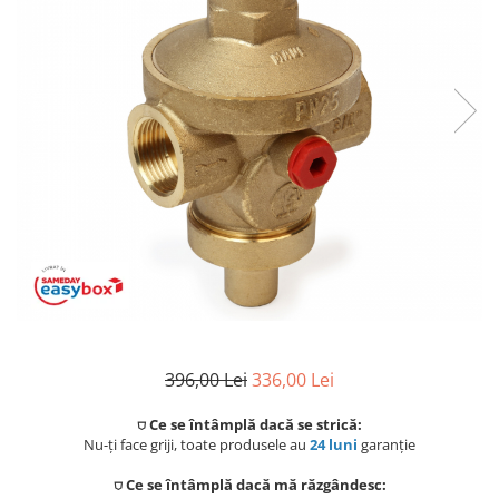
Coloane de dus
Seturi de dus
Sisteme de dus incastrate
Brate si palarii dus
Rigole si scurgere dus
Pare, furtunuri si accesorii
Accesorii dus
Toalete
Seturi WC complete
396,00 Lei
336,00 Lei
Rame instalare
⛉ Ce se întâmplă dacă se strică:
Nu-ți face griji, toate produsele au
24 luni
garanție
Clapete de actionare
⛉ Ce se întâmplă dacă mă răzgândesc: