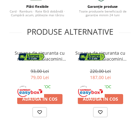
Baza lavoar
Plăti flexibile
Garanție produse
Card · Ramburs · Rate fără dobândă ·
Toate produsele beneficiază de
Cumpără acum, plătește mai târziu
garanție minim 24 luni
Dulapuri baie
PRODUSE ALTERNATIVE
Mobilier baie
Oglinzi baie
Supapa de siguranta cu
Supapa de siguranta cu
Accesorii baie
membrana Giacomini
membrana Giacomini
R140Y009, alama, filet
R140Y049, alama, filet
interior 1/2", 6 bar
interior 1", 6 bar
93,00 Lei
220,00 Lei
Cuiere si suporturi prosoape
79,00 Lei
187,00 Lei
Rafturi si depozitare
IN STOC
IN STOC
Accesorii cada
ADAUGA IN COS
ADAUGA IN COS
Accesorii lavoare
Cosuri de rufe
Suporturi si accesorii de baie