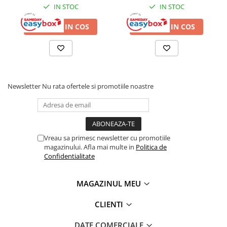
exterior, cu senzor
si aer comprimat
Depozitare jucarii
IN STOC
IN STOC
termostatic
Jucarii si accesorii
ADAUGA IN COS
ADAUGA IN COS
Mobila copii
Depozitare si organizare
Cutii organizatoare
Newsletter
Nu rata ofertele si promotiile noastre
Garderobe
Organizatoare sertar si dulap
Vreau sa primesc newsletter cu promotiile
magazinului. Afla mai multe in
Politica de
Rafturi depozitare
Confidentialitate
Umerase si huse haine
MAGAZINUL MEU
Gradina & balcon
CLIENTI
Unelte motorizate
DATE COMERCIALE