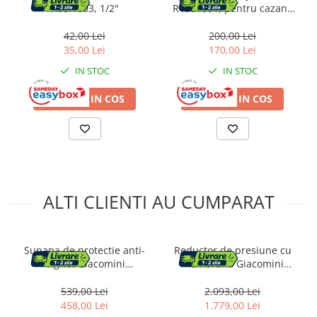
Radio cu ceas & portabile
R88IY003, 1/2"
R158Y001, pentru cazane
pe combustibil solid,
Dormitor & birou
conexiune 3/4” filet exterior,
42,00 Lei
200,00 Lei
interval 30-100°C
35,00 Lei
170,00 Lei
Mobila dormitor
IN STOC
IN STOC
Dulapuri dormitor
ADAUGA IN COS
ADAUGA IN COS
Mese toaleta si oglinzi
Noptiere
Mobila birou
ALTI CLIENTI AU CUMPARAT
Birouri
Scaune birou
Supapa de protectie anti-
Reductor de presiune cu
Camera copilului
inghet Giacomini
membrana Giacomini
R148HPY016, pentru pompe
R153MY007, filet interior, G
Mese si scaune pentru copii
de caldura monobloc, filet
1" 1/2, 1.5-7 bar, alama CR,
539,00 Lei
2.093,00 Lei
Fotolii pentru copii
1" filet interior 3/4” filet
PN25, pentru apa potabila
458,00 Lei
1.779,00 Lei