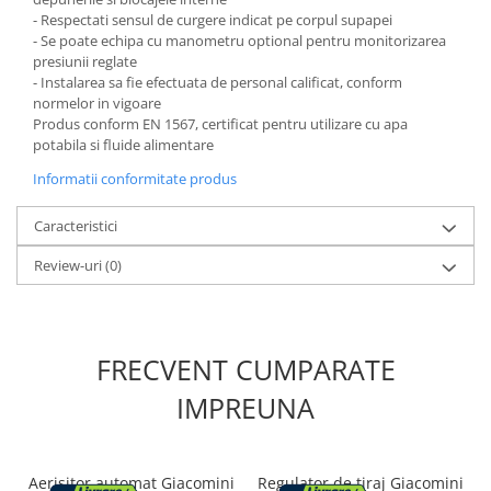
- Respectati sensul de curgere indicat pe corpul supapei
Pantofare
- Se poate echipa cu manometru optional pentru monitorizarea
presiunii reglate
Decoratiuni
- Instalarea sa fie efectuata de personal calificat, conform
normelor in vigoare
Produs conform EN 1567, certificat pentru utilizare cu apa
Plante artificiale
potabila si fluide alimentare
Riflaje
Informatii conformitate produs
Suporturi flori si ghivece
Caracteristici
Pet Shop
Review-uri
(0)
Ansambluri de joaca animale
Culcusuri pentru animale
Custi, cotete si tarcuri
FRECVENT CUMPARATE
Litiere
IMPREUNA
Electronice & Iluminat
Iluminat
Articole sanatate
Aerisitor automat Giacomini
Regulator de tiraj Giacomini