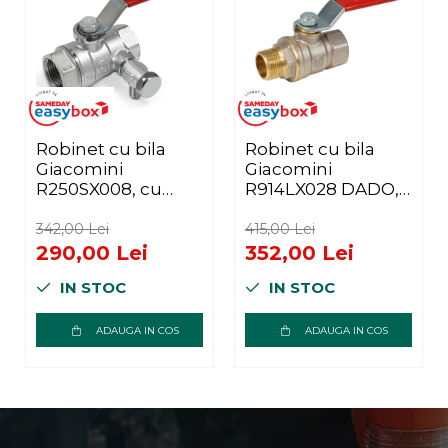
Robinet cu bila
Robinet cu bila
Giacomini
Giacomini
R250SX008, cu
R914LX028 DADO,
golire, 2" filet
filet interior-
interior, pentru
exterior, diametru
342,00 Lei
415,00 Lei
instalatii
2”, alama
290,00 Lei
352,00 Lei
incalzire/racire
nichelata, trecere
IN STOC
IN STOC
totala, maner
metalic rosu
ADAUGA IN COS
ADAUGA IN COS