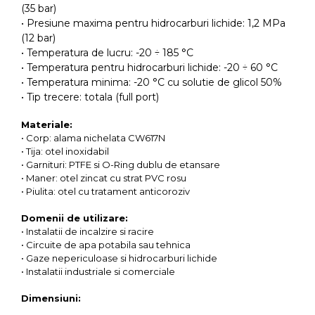
(35 bar)
• Presiune maxima pentru hidrocarburi lichide: 1,2 MPa
(12 bar)
• Temperatura de lucru: -20 ÷ 185 °C
• Temperatura pentru hidrocarburi lichide: -20 ÷ 60 °C
• Temperatura minima: -20 °C cu solutie de glicol 50%
• Tip trecere: totala (full port)
Materiale:
• Corp: alama nichelata CW617N
• Tija: otel inoxidabil
• Garnituri: PTFE si O-Ring dublu de etansare
• Maner: otel zincat cu strat PVC rosu
• Piulita: otel cu tratament anticoroziv
Domenii de utilizare:
• Instalatii de incalzire si racire
• Circuite de apa potabila sau tehnica
• Gaze nepericuloase si hidrocarburi lichide
• Instalatii industriale si comerciale
Dimensiuni: