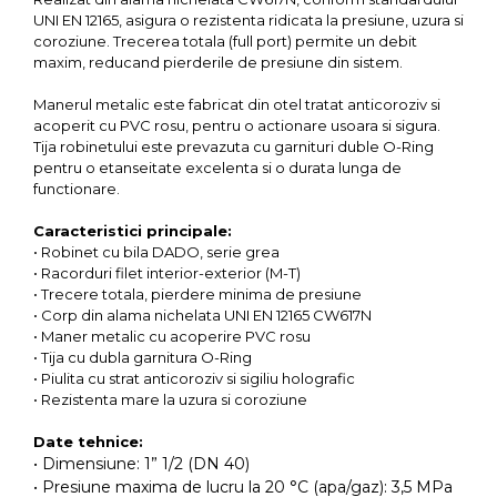
UNI EN 12165, asigura o rezistenta ridicata la presiune, uzura si
coroziune. Trecerea totala (full port) permite un debit
maxim, reducand pierderile de presiune din sistem.
Manerul metalic este fabricat din otel tratat anticoroziv si
acoperit cu PVC rosu, pentru o actionare usoara si sigura.
Tija robinetului este prevazuta cu garnituri duble O-Ring
pentru o etanseitate excelenta si o durata lunga de
functionare.
Caracteristici principale:
• Robinet cu bila DADO, serie grea
• Racorduri filet interior-exterior (M-T)
• Trecere totala, pierdere minima de presiune
• Corp din alama nichelata UNI EN 12165 CW617N
• Maner metalic cu acoperire PVC rosu
• Tija cu dubla garnitura O-Ring
• Piulita cu strat anticoroziv si sigiliu holografic
• Rezistenta mare la uzura si coroziune
Date tehnice:
• Dimensiune: 1” 1/2 (DN 40)
• Presiune maxima de lucru la 20 °C (apa/gaz): 3,5 MPa