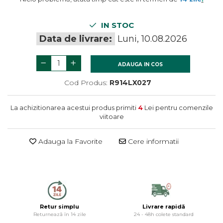
termometre
Gratare si accesorii
Dulapuri baie
Accesorii instalatii sanitare
Gratare de gradina
Mobilier baie
IN STOC
Oglinzi baie
Data de livrare:
Luni, 10.08.2026
Accesorii baie
ADAUGA IN COS
Cuiere si suporturi prosoape
Rafturi si depozitare
Cod Produs:
R914LX027
Accesorii cada
Accesorii lavoare
La achizitionarea acestui produs primiti
4
Lei pentru comenzile
viitoare
Cosuri de rufe
Suporturi si accesorii de baie
Adauga la Favorite
Cere informatii
Retur simplu
Livrare rapidă
Returnează în 14 zile
24 - 48h colete standard