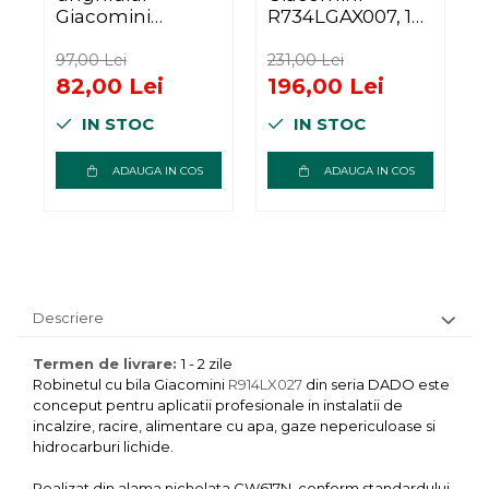
Giacomini
R734LGAX007, 1
R780PX014, filet
1/2” filet interior-
R
exterior-interior
exterior, alama
r
97,00 Lei
231,00 Lei
9
3/4", cu maner tip
nichelata,
82,00 Lei
196,00 Lei
T rosu, nichelat,
maneta otel cu
p
IN STOC
IN STOC
alama
protectie PVC
galben, gaz, PN 5
bar
ADAUGA IN COS
ADAUGA IN COS
Descriere
Termen de livrare:
1 - 2 zile
Robinetul cu bila Giacomini
R914LX027
din seria DADO este
conceput pentru aplicatii profesionale in instalatii de
incalzire, racire, alimentare cu apa, gaze nepericuloase si
hidrocarburi lichide.
Realizat din alama nichelata CW617N, conform standardului