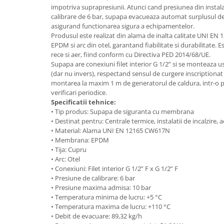
Aparate de tuns & ras
impotriva suprapresiunii. Atunci cand presiunea din instal
Cantare corporale
calibrare de 6 bar, supapa evacueaza automat surplusul de f
asigurand functionarea sigura a echipamentelor.
Mobilier pentru baie
Produsul este realizat din alama de inalta calitate UNI 
EPDM si arc din otel, garantand fiabilitate si durabilitate. 
Baza lavoar
rece si aer, fiind conform cu Directiva PED 2014/68/UE.
Supapa are conexiuni filet interior G 1/2” si se monteaza uso
(dar nu invers), respectand sensul de curgere inscriptiona
Dulapuri baie
montarea la maxim 1 m de generatorul de caldura, intr-o poz
verificari periodice.
Specificatii tehnice:
• Tip produs: Supapa de siguranta cu membrana
Mobilier baie
• Destinat pentru: Centrale termice, instalatii de incalzire
• Material: Alama UNI EN 12165 CW617N
Oglinzi baie
• Membrana: EPDM
• Tija: Cupru
• Arc: Otel
Accesorii baie
• Conexiuni: Filet interior G 1/2” F x G 1/2” F
• Presiune de calibrare: 6 bar
• Presiune maxima admisa: 10 bar
Cuiere si suporturi prosoape
• Temperatura minima de lucru: +5 °C
Rafturi si depozitare
• Temperatura maxima de lucru: +110 °C
• Debit de evacuare: 89,32 kg/h