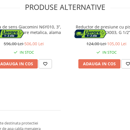
PRODUSE ALTERNATIVE
a de sens Giacomini N6Y010, 3”,
Reductor de presiune cu pi
nterior, etansare metalica, alama
Giacomini R153CX003, G 1/2” 
interior, 1–5.5 bar, 16 bar, 0
596,00 Lei
506,00 Lei
124,00 Lei
105,00 Lei
IN STOC
IN STOC
ADAUGA IN COS
ADAUGA IN COS
 destinata protectiei
elor de apa calda menajera