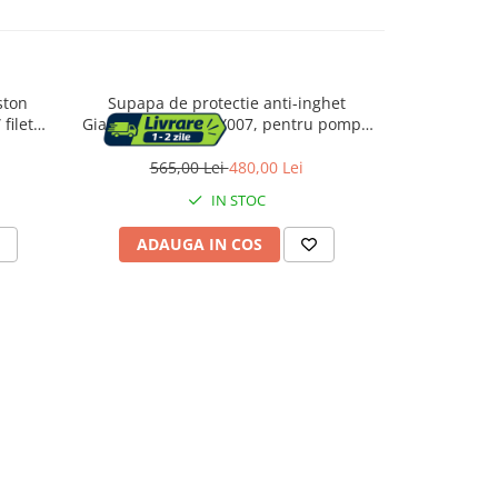
ston
Supapa de protectie anti-inghet
Supapa t
filet
Giacomini R148HPY007, pentru pompe
Giacomini R15
–130°C
de caldura monobloc, filet 1 1/2” filet
pentru
exterior, cu senzor termostatic
565,00 Lei
480,00 Lei
393,
IN STOC
ADAUGA IN COS
ADAU