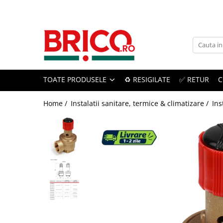
Toate Produsele
Baie
TOATE PRODUSELE
♻️ RESIGILATE
✅ RETUR
C
Baterii sanitare
Baterii bucatarie
Home /
Instalatii sanitare, termice & climatizare /
Ins
Baterii chiuveta baie
Baterii cada si dus
Baterii bideu si dus igienic
Accesorii baterii
Sisteme de dus