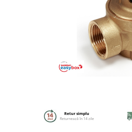
Coloane de dus
Seturi de dus
Sisteme de dus incastrate
Brate si palarii dus
Rigole si scurgere dus
Pare, furtunuri si accesorii
Accesorii dus
Toalete
Seturi WC complete
Retur simplu
Rame instalare
Returnează în 14 zile
Clapete de actionare