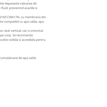
atie depaseste valoarea de
luid, prevenind avariile si
EN 12165 CW617N, cu membrana din
Este compatibil cu apa calda, apa
r atat vertical, cat si orizontal
t pe corp. Se recomanda
itie vizibila si accesibila pentru
, acumulatoare de apa calda