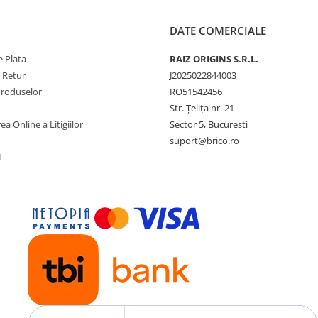
DATE COMERCIALE
 Plata
RAIZ ORIGINS S.R.L.
e Retur
J2025022844003
Produselor
RO51542456
Str. Țelița nr. 21
ea Online a Litigiilor
Sector 5, Bucuresti
suport@brico.ro
L