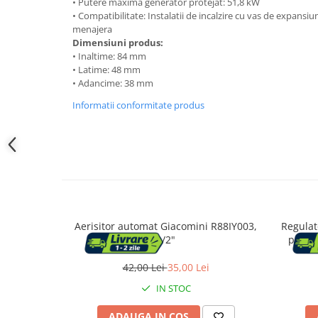
Accesorii cada
• Putere maxima generator protejat: 51,8 kW
• Compatibilitate: Instalatii de incalzire cu vas de expansiun
menajera
Accesorii lavoare
Dimensiuni produs:
• Inaltime: 84 mm
• Latime: 48 mm
Cosuri de rufe
• Adancime: 38 mm
Informatii conformitate produs
Suporturi si accesorii de baie
Bucatarie
Mobila bucatarie
Dulapuri si rafturi depozitare
Aerisitor automat Giacomini R88IY003,
Regulat
1/2"
pentru
Mese bucatarie si living
conexiun
42,00 Lei
35,00 Lei
Mobilier bucatarie
IN STOC
ADAUGA IN COS
Scaune bucatarie & living