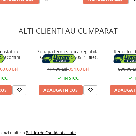
ALTI CLIENTI AU CUMPARAT
mostatica
Supapa termostatica reglabila
Reductor d
 Giacomini
Giacomini R156X005, 1` filet
membran
, 55°C, alama,
interior, pentru apa calda
R153MY005, fil
entru cazane pe
menajera
1.5-7 bar, 
00,00 Lei
417,00 Lei
354,00 Lei
830,00 L
peleti
pentru apa 
STOC
IN STOC
com
COS
ADAUGA IN COS
ADAUGA I
la mai multe in
Politica de Confidentialitate