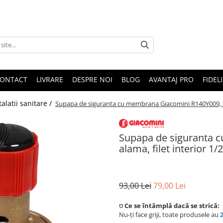
ONTACT
LIVRARE
DESPRE NOI
BLOG
AVANTAJ PRO
FIDEL
talatii sanitare /
Supapa de siguranta cu membrana Giacomini R140Y009, alam
Supapa de siguranta 
alama, filet interior 1/2
93,00 Lei
79,00 Lei
⛉ Ce se întâmplă dacă se strică:
Nu-ți face griji, toate produsele au