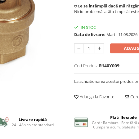
⛉ Ce se întâmplă dacă mă răzgâ
Nicio problemă, atâta timp cât est
IN STOC
Data de livrare:
Marti, 11.08.2026
ADAUG
Cod Produs:
R140Y009
La achizitionarea acestui produs pr
Adauga la Favorite
Cere 
Plăti flexibile
Livrare rapidă
Card · Ramburs · Rate fără
24 - 48h colete standard
Cumpără acum, plătește m