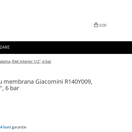
0,00
IZARE
a, filet interior 1/2", 6 bar
cu membrana Giacomini R140Y009,
", 6 bar
24 luni
garanție