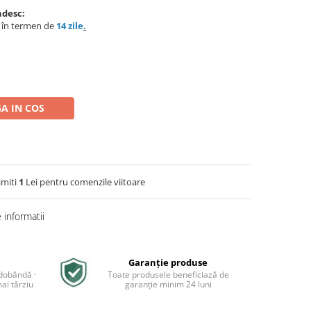
ndesc:
e în termen de
14 zile
.
A IN COS
imiti
1
Lei pentru comenzile viitoare
informatii
Garanție produse
 dobândă ·
Toate produsele beneficiază de
ai târziu
garanție minim 24 luni