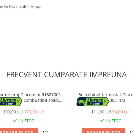
e inchis, circuite de apa
FRECVENT CUMPARATE IMPREUNA
or de tiraj Giacomini R158Y001,
Set robinet termostat Giac
 cazane pe combustibil solid,
R470FX003, 1/2
e 3/4” filet exterior, interval 30-
100°C
200,00 Lei
170,00 Lei
111,00 Lei
94,00 Lei
IN STOC
IN STOC
ADAUGA IN COS
ADAUGA IN COS