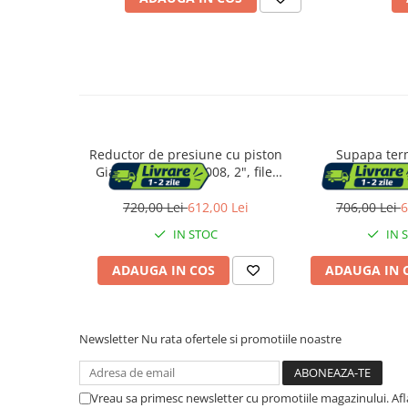
Vase & ustensile pentru gatit
Tigai si seturi
Oale si cratite
Oale sub presiune
Tavi
Ustensile bucatarie
Reductor de presiune cu piston
Supapa ter
Accesorii pentru bucatarie
Giacomini R153PX008, 2", filet
anticondens
interior, 1-5.5 bar, PN25, alama
R157AY062, DN32
nichelata
filet exterior, p
720,00 Lei
612,00 Lei
706,00 Lei
6
lemne si 
Cosuri de gunoi
IN STOC
IN 
Suporturi si accesorii de bucatarie
ADAUGA IN COS
ADAUGA IN 
Living & hol
Newsletter
Nu rata ofertele si promotiile noastre
Mobila living
Comode
Vreau sa primesc newsletter cu promotiile magazinului. Af