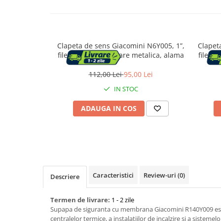
Capace WC
Clapeta de sens Giacomini N6Y005, 1”,
Clapet
Accesorii WC
filet interior, etansare metalica, alama
filet i
Ingrijire personala
112,00 Lei
95,00 Lei
IN STOC
Uscatoare de par
ADAUGA IN COS
Placi de indreptat parul
Perii de par electrice
Ondulatoare
Caracteristici
Review-uri
(0)
Descriere
Epilatoare
Termen de livrare:
1 - 2 zile
Supapa de siguranta cu membrana Giacomini R140Y009 este
centralelor termice, a instalatiilor de incalzire si a sistem