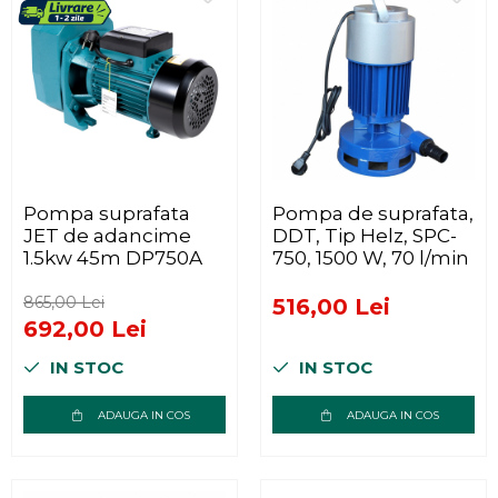
Pompa suprafata
Pompa de suprafata,
JET de adancime
DDT, Tip Helz, SPC-
1.5kw 45m DP750A
750, 1500 W, 70 l/min
865,00 Lei
516,00 Lei
692,00 Lei
IN STOC
IN STOC
ADAUGA IN COS
ADAUGA IN COS