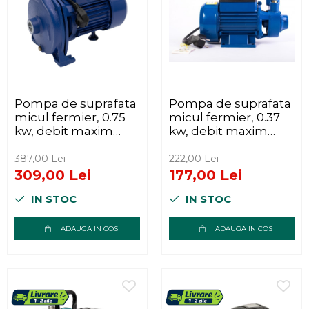
Pompa de suprafata
Pompa de suprafata
micul fermier, 0.75
micul fermier, 0.37
kw, debit maxim
kw, debit maxim
6600 l/h, inaltime
2100 l/h, inaltime
maxima de
maxima de
387,00 Lei
222,00 Lei
pompare 30m, corp
pompare 35m, corp
309,00 Lei
177,00 Lei
pompa fonta
pompa fonta
IN STOC
IN STOC
ADAUGA IN COS
ADAUGA IN COS