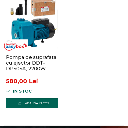
Pompa de suprafata
cu ejector DDT-
DP505A, 2200W,
2900rpm, adancime
maxima de
580,00 Lei
absorbtie 38m, debit
IN STOC
100 l/min
ADAUGA IN COS