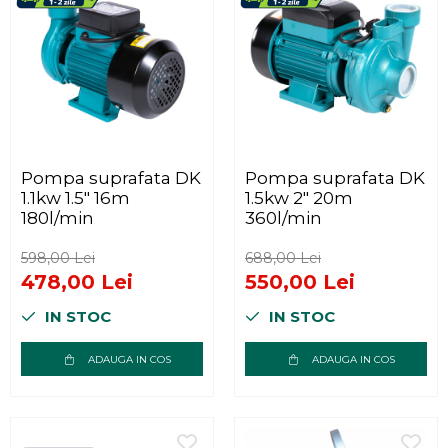
Pompa suprafata DK
Pompa suprafata DK
1.1kw 1.5" 16m
1.5kw 2" 20m
180l/min
360l/min
598,00 Lei
688,00 Lei
478,00 Lei
550,00 Lei
IN STOC
IN STOC
ADAUGA IN COS
ADAUGA IN COS