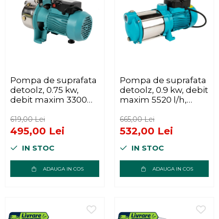
Pompa de suprafata
Pompa de suprafata
detoolz, 0.75 kw,
detoolz, 0.9 kw, debit
debit maxim 3300
maxim 5520 l/h,
l/h, inaltime maxima
inaltime maxima de
de pompare 45m,
pompare 50m, corp
619,00 Lei
665,00 Lei
corp pompa inox
pompa fonta
495,00 Lei
532,00 Lei
IN STOC
IN STOC
ADAUGA IN COS
ADAUGA IN COS