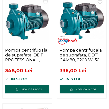
Pompa centrifugala
Pompa centrifugala
de suprafata, DDT
de suprafata, DDT,
PROFESSIONAL ,
GAM80, 2200 W, 300
GAM80, 2200 W, 300
l/min, iesire 2 toli
l/min
348,00 Lei
336,00 Lei
IN STOC
IN STOC
ADAUGA IN COS
ADAUGA IN COS