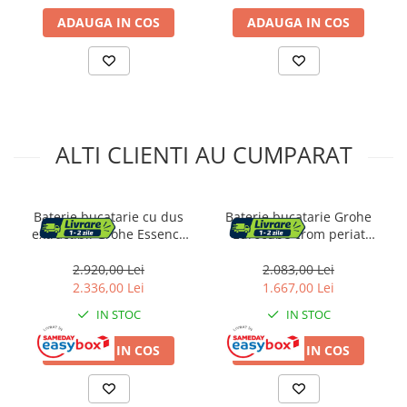
ADAUGA IN COS
ADAUGA IN COS
Pantofare
Decoratiuni
Plante artificiale
Riflaje
ALTI CLIENTI AU CUMPARAT
Suporturi flori si ghivece
Pet Shop
Baterie bucatarie cu dus
Baterie bucatarie Grohe
extractibil Grohe Essence
Eurocube crom periat
Ansambluri de joaca animale
negru mat Phantom Black
Supersteel
Culcusuri pentru animale
2.920,00 Lei
2.083,00 Lei
Custi, cotete si tarcuri
2.336,00 Lei
1.667,00 Lei
Litiere
IN STOC
IN STOC
Electronice & Iluminat
ADAUGA IN COS
ADAUGA IN COS
Iluminat
Articole sanatate