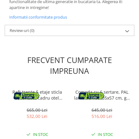
functionalitate de ultima generatie in bucataria ta. Alegerea iti
apartine in intregime!
Cosuri de gunoi
Informatii conformitate produs
Suporturi si accesorii de bucatarie
Review-uri
(0)
Living & hol
Mobila living
FRECVENT CUMPARATE
IMPREUNA
Comode
Mese cafea si decorative
Raft trepte 5 etaje sticla
Comoda cu 6 sertare, PAL
Rafturi si biblioteci
securizata cadru otel
laminat, 100x35x57 cm, gri
arcada, 83x30x184 cm,
si alb
design elegant, auriu
665,00 Lei
645,00 Lei
Tabureti si fotolii
532,00 Lei
516,00 Lei
Mobila hol
IN STOC
IN STOC
Cuiere