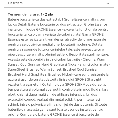
Descriere
Bucatarie
Termen de livrare:
1 - 2 zile
Mobila bucatarie
Baterie bucatarie cu dus extractabil Grohe Essence inalta crom
lucios Detalii Baterie bucatarie cu dus extractabil Grohe Essence
inalta crom lucios GROHE Essence - excelenta functionala pentru
Dulapuri si rafturi depozitare
bucataria ta, cu o gama variata de culori stilate! Gama GROHE
Essence este realizata intr-un design atractiv de forme naturale
Mese bucatarie si living
pentru a se potrivi cu mediul unei bucatarii moderne. Dotata
pentru a raspunde tuturor cerintelor tale, este prevazuta cu o
pipa de scurgere inalta, oferind astfel o flexibilitate suplimentare.
Mobilier bucatarie
Aceasta este disponibila in cinci culori lustruite - Chrome, Warm
Sunset, Cool Sunrise, Hard Graphite si Nickel - si cinci culori mate -
Scaune bucatarie & living
SuperSteel, Brushed Warm Sunset, Brushed Cool Sunrise,
Brushed Hard Graphite si Brushed Nickel - care sunt rezistente la
Vase & ustensile pentru gatit
uzura si usor de curatat datorita finisajului GROHE StarLight
Tigai si seturi
rezistent la zgarieturi. Cu tehnologia GROHE SilkMove durabila,
temperatura si volumul apei pot fi controlate in mod fluid si fara
Oale si cratite
efort, chiar si dupa multi ani de utilizare intensiva. Un dus
Oale sub presiune
extractibil comod, realizat din metal solid, iti permite sa faci
Tavi
schimb intre o pulverizare fina si un jet de dus puternic. Si toate
bateriile din aceasta gama sunt foarte usor de instalat pentru
Ustensile bucatarie
oricine! Cumpara o baterie GROHE Essence si bucura-te de
Accesorii pentru bucatarie