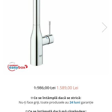
Coloane de dus
Seturi de dus
Sisteme de dus incastrate
Brate si palarii dus
Rigole si scurgere dus
Pare, furtunuri si accesorii
Accesorii dus
Toalete
Seturi WC complete
1.986,00 Lei
1.589,00 Lei
Rame instalare
⛉ Ce se întâmplă dacă se strică:
Clapete de actionare
Nu-ți face griji, toate produsele au
24 luni
garanție
⛉ Ce se întâmplă dacă mă răzgândesc: