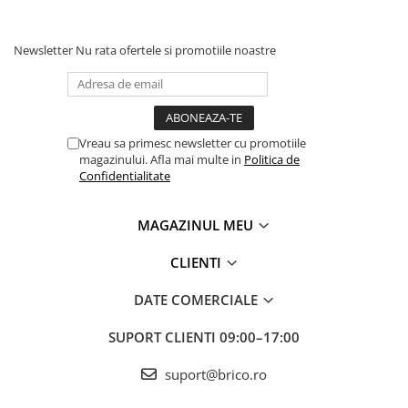
Radio cu ceas & portabile
Dormitor & birou
Newsletter
Nu rata ofertele si promotiile noastre
Mobila dormitor
Dulapuri dormitor
Vreau sa primesc newsletter cu promotiile
magazinului. Afla mai multe in
Politica de
Mese toaleta si oglinzi
Confidentialitate
Noptiere
MAGAZINUL MEU
Mobila birou
CLIENTI
Birouri
DATE COMERCIALE
Scaune birou
SUPORT CLIENTI
09:00–17:00
Camera copilului
Mese si scaune pentru copii
suport@brico.ro
Fotolii pentru copii