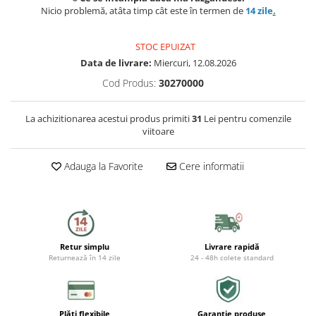
Capace WC
Nicio problemă, atâta timp cât este în termen de
14 zile
.
Accesorii WC
STOC EPUIZAT
Ingrijire personala
Data de livrare:
Miercuri, 12.08.2026
Cod Produs:
30270000
Uscatoare de par
La achizitionarea acestui produs primiti
31
Lei pentru comenzile
Placi de indreptat parul
viitoare
Perii de par electrice
Adauga la Favorite
Cere informatii
Ondulatoare
Epilatoare
Retur simplu
Livrare rapidă
Aparate de tuns & ras
Returnează în 14 zile
24 - 48h colete standard
Cantare corporale
Mobilier pentru baie
Plăti flexibile
Garanție produse