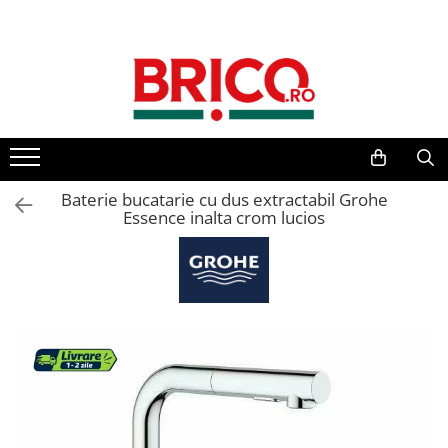
Toate Produsele
Baie
Baterii sanitare
Baterii bucatarie
Baterie bucatarie cu dus extractabil Grohe
Essence inalta crom lucios
Baterii chiuveta baie
Baterii cada si dus
Baterii bideu si dus igienic
Accesorii baterii
Sisteme de dus