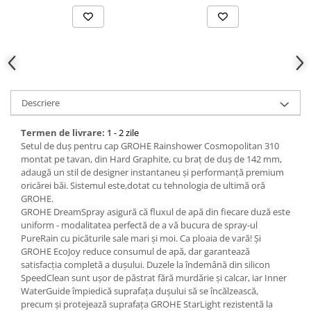
Descriere
Termen de livrare:
1 - 2 zile
Setul de duș pentru cap GROHE Rainshower Cosmopolitan 310
montat pe tavan, din Hard Graphite, cu braț de duș de 142 mm,
adaugă un stil de designer instantaneu și performanță premium
oricărei băi. Sistemul este,dotat cu tehnologia de ultimă oră
GROHE.
GROHE DreamSpray asigură că fluxul de apă din fiecare duză este
uniform - modalitatea perfectă de a vă bucura de spray-ul
PureRain cu picăturile sale mari și moi. Ca ploaia de vară! Și
GROHE EcoJoy reduce consumul de apă, dar garantează
satisfacția completă a dușului. Duzele la îndemână din silicon
SpeedClean sunt ușor de păstrat fără murdărie și calcar, iar Inner
WaterGuide împiedică suprafața dușului să se încălzească,
precum și protejează suprafața GROHE StarLight rezistentă la