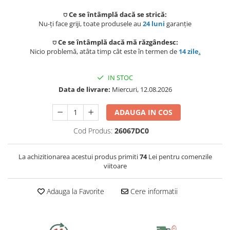
Preparat bauturi
Scaune gradina si sezlonguri
Betoniere si Vibratoare beton
Ingrijire personala
⛉ Ce se întâmplă dacă se strică:
Sisteme de ventilatie
Unelte de vopsit si tencuit
Nu-ți face griji, toate produsele au
24 luni
garanție
Storcatoare
Balansoare si leagane de gradina
Uscatoare de par
⛉ Ce se întâmplă dacă mă răzgândesc:
Ventilatoare
Unelte pentru constructii
Nicio problemă, atâta timp cât este în termen de
14 zile
.
Fierbatoare
Mese gradina
Instalatii sanitare
Placi de indreptat parul
Ingrijire locuinta
Seturi mobilier
IN STOC
Fitinguri
Perii de par electrice
Data de livrare:
Miercuri, 12.08.2026
Prelate, pavilioane, umbrele
Fiare, statii & aparate de calcat cu
terasa
abur
Robineti de trecere
Ondulatoare
ADAUGA IN COS
Aspiratoare
Sere si solarii
Robineti si accesorii calorifere
Cod Produs:
26067DC0
Epilatoare
Piscine
Accesorii aspiratoare
Case de gradina
Usi de vizitare
Aparate de tuns & ras
La achizitionarea acestui produs primiti
74
Lei pentru comenzile
viitoare
Cantare corporale
Corturi & articole camping
Scurgeri, sifoane, racorduri
Mobilier pentru baie
sanitare
Adauga la Favorite
Cere informatii
Scari
Baza lavoar
Supape, reductoare, manometre,
termometre
Pavilioane