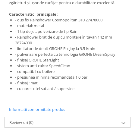
zgârieturi și ușor de curățat pentru o durabilitate excelentă.
Caracteristici principale :
- duș fix Rainshower Cosmopolitan 310 27478000
- material: metal
- 1 tip de jet: pulverizare de tip Rain
- Rainshower braț de duș cu montare în tavan 142 mm
28724000
- limitator de debit GROHE EcoJoy la 9.5 l/min
- pulverizare perfectă cu tehnologia GROHE DreamSpray
- finisaj GROHE StarLight
- sistem anti-calcar SpeedClean
- compatibil cu boilere
- presiunea minimă recomandată 1.0 bar
- finisaj : mat
- culoare : otel satiant / supersteel
Informatii conformitate produs
Review-uri
(0)