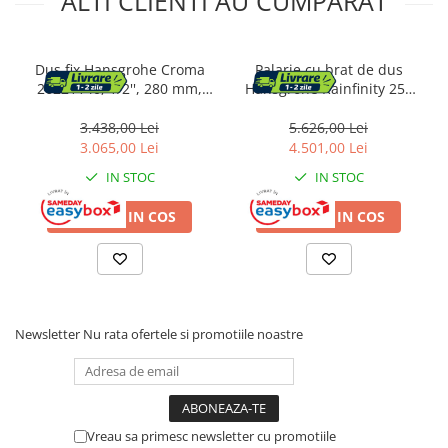
ALTI CLIENTI AU CUMPARAT
Dus fix Hansgrohe Croma
Palarie cu brat de dus
26221140, 1/2'', 280 mm,
Hansgrohe Rainfinity 250
EcoSmart, 1 pulverizare,
crom lucios 1 functie
anti-calcar, mat, bronz
3.438,00 Lei
5.626,00 Lei
3.065,00 Lei
4.501,00 Lei
IN STOC
IN STOC
ADAUGA IN COS
ADAUGA IN COS
Newsletter
Nu rata ofertele si promotiile noastre
Vreau sa primesc newsletter cu promotiile