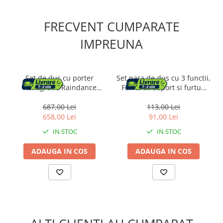
FRECVENT CUMPARATE
IMPREUNA
Set de dus cu porter
Set para de dus cu 3 functii,
Hansgrohe Raindance
Ferro, cu suport si furtun
Select E120 crom 3 functii
flexibil, negru mat
687,00 Lei
113,00 Lei
658,00 Lei
91,00 Lei
IN STOC
IN STOC
ADAUGA IN COS
ADAUGA IN COS