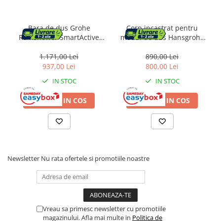
Radio cu ceas & portabile
Dormitor & birou
Bara de dus Grohe
Corp incastrat pentru
Rainshower SmartActive
modul de dus Hansgrohe
Mobila dormitor
26603GL0, aparenta,
Axor ShowerSolutions
universala, 900 mm, lucios,
120/120
1.171,00 Lei
890,00 Lei
Dulapuri dormitor
auriu
937,00 Lei
800,00 Lei
IN STOC
IN STOC
Mese toaleta si oglinzi
ADAUGA IN COS
ADAUGA IN COS
Noptiere
Mobila birou
Birouri
Newsletter
Nu rata ofertele si promotiile noastre
Scaune birou
Camera copilului
Mese si scaune pentru copii
Vreau sa primesc newsletter cu promotiile
Fotolii pentru copii
magazinului. Afla mai multe in
Politica de