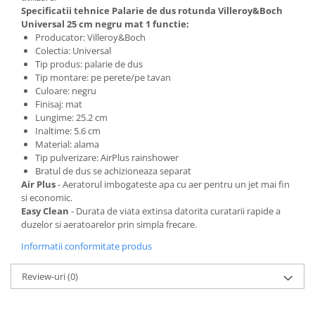
Specificatii tehnice Palarie de dus rotunda Villeroy&Boch
Universal 25 cm negru mat 1 functie:
Cosuri de gunoi
Producator: Villeroy&Boch
Colectia: Universal
Tip produs: palarie de dus
Suporturi si accesorii de bucatarie
Tip montare: pe perete/pe tavan
Culoare: negru
Living & hol
Finisaj: mat
Lungime: 25.2 cm
Mobila living
Inaltime: 5.6 cm
Material: alama
Comode
Tip pulverizare: AirPlus rainshower
Bratul de dus se achizioneaza separat
Air Plus
- Aeratorul imbogateste apa cu aer pentru un jet mai fin
Mese cafea si decorative
si economic.
Easy Clean
- Durata de viata extinsa datorita curatarii rapide a
Rafturi si biblioteci
duzelor si aeratoarelor prin simpla frecare.
Informatii conformitate produs
Tabureti si fotolii
Mobila hol
Review-uri
(0)
Cuiere