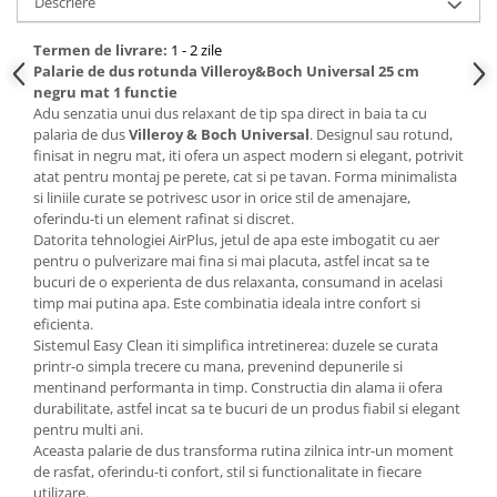
Descriere
Bucatarie
Termen de livrare:
1 - 2 zile
Palarie de dus rotunda Villeroy&Boch Universal 25 cm
Mobila bucatarie
negru mat 1 functie
Adu senzatia unui dus relaxant de tip spa direct in baia ta cu
Dulapuri si rafturi depozitare
palaria de dus
Villeroy & Boch Universal
. Designul sau rotund,
finisat in negru mat, iti ofera un aspect modern si elegant, potrivit
atat pentru montaj pe perete, cat si pe tavan. Forma minimalista
Mese bucatarie si living
si liniile curate se potrivesc usor in orice stil de amenajare,
oferindu-ti un element rafinat si discret.
Mobilier bucatarie
Datorita tehnologiei AirPlus, jetul de apa este imbogatit cu aer
pentru o pulverizare mai fina si mai placuta, astfel incat sa te
bucuri de o experienta de dus relaxanta, consumand in acelasi
Scaune bucatarie & living
timp mai putina apa. Este combinatia ideala intre confort si
Vase & ustensile pentru gatit
eficienta.
Sistemul Easy Clean iti simplifica intretinerea: duzele se curata
Tigai si seturi
printr-o simpla trecere cu mana, prevenind depunerile si
Oale si cratite
mentinand performanta in timp. Constructia din alama ii ofera
Oale sub presiune
durabilitate, astfel incat sa te bucuri de un produs fiabil si elegant
pentru multi ani.
Tavi
Aceasta palarie de dus transforma rutina zilnica intr-un moment
Ustensile bucatarie
de rasfat, oferindu-ti confort, stil si functionalitate in fiecare
utilizare.
Accesorii pentru bucatarie