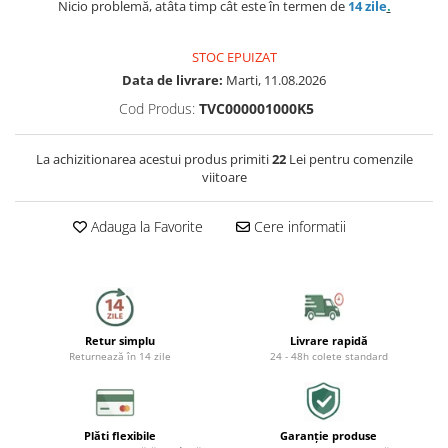
Capace WC
Nicio problemă, atâta timp cât este în termen de
14 zile
.
Accesorii WC
STOC EPUIZAT
Ingrijire personala
Data de livrare:
Marti, 11.08.2026
Cod Produs:
TVC000001000K5
Uscatoare de par
La achizitionarea acestui produs primiti
22
Lei pentru comenzile
Placi de indreptat parul
viitoare
Perii de par electrice
Adauga la Favorite
Cere informatii
Ondulatoare
Epilatoare
Retur simplu
Livrare rapidă
Returnează în 14 zile
24 - 48h colete standard
Aparate de tuns & ras
Cantare corporale
Mobilier pentru baie
Plăti flexibile
Garanție produse