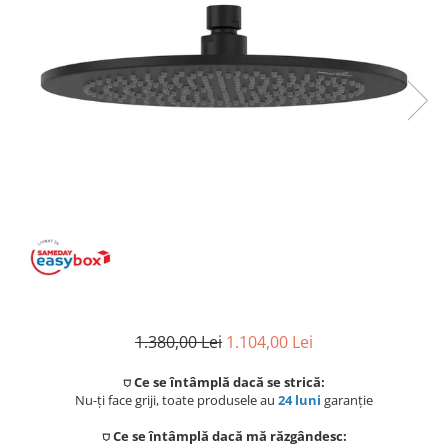
Coloane de dus
Seturi de dus
Sisteme de dus incastrate
Brate si palarii dus
Rigole si scurgere dus
Pare, furtunuri si accesorii
Accesorii dus
Toalete
Seturi WC complete
1.380,00 Lei
1.104,00 Lei
Rame instalare
⛉ Ce se întâmplă dacă se strică:
Nu-ți face griji, toate produsele au
24 luni
garanție
Clapete de actionare
⛉ Ce se întâmplă dacă mă răzgândesc: