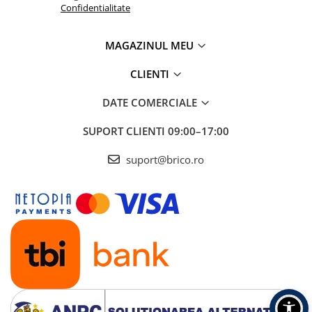
Depozitare jucarii
Confidentialitate
Jucarii si accesorii
MAGAZINUL MEU
Mobila copii
Depozitare si organizare
CLIENTI
DATE COMERCIALE
Cutii organizatoare
SUPORT CLIENTI
09:00–17:00
Garderobe
suport@brico.ro
Organizatoare sertar si dulap
Rafturi depozitare
Umerase si huse haine
Gradina & balcon
Unelte motorizate