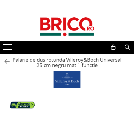
Toate Produsele
Baie
Baterii sanitare
Baterii bucatarie
Palarie de dus rotunda Villeroy&Boch Universal
25 cm negru mat 1 functie
Baterii chiuveta baie
Baterii cada si dus
Baterii bideu si dus igienic
Accesorii baterii
Sisteme de dus