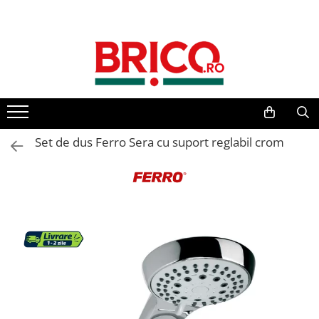
Toate Produsele
Baie
Baterii sanitare
Baterii bucatarie
Set de dus Ferro Sera cu suport reglabil crom
Baterii chiuveta baie
Baterii cada si dus
Baterii bideu si dus igienic
Accesorii baterii
Sisteme de dus