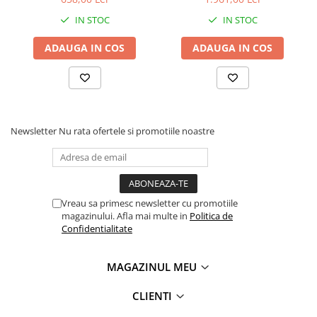
IN STOC
IN STOC
Pantofare
Decoratiuni
ADAUGA IN COS
ADAUGA IN COS
Plante artificiale
Riflaje
Newsletter
Nu rata ofertele si promotiile noastre
Suporturi flori si ghivece
Pet Shop
Ansambluri de joaca animale
Vreau sa primesc newsletter cu promotiile
Culcusuri pentru animale
magazinului. Afla mai multe in
Politica de
Custi, cotete si tarcuri
Confidentialitate
Litiere
Electronice & Iluminat
MAGAZINUL MEU
Iluminat
CLIENTI
Articole sanatate