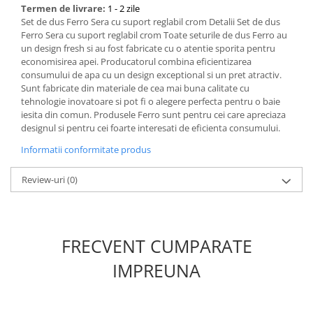
Termen de livrare:
1 - 2 zile
Set de dus Ferro Sera cu suport reglabil crom Detalii Set de dus
Bucatarie
Ferro Sera cu suport reglabil crom Toate seturile de dus Ferro au
un design fresh si au fost fabricate cu o atentie sporita pentru
Mobila bucatarie
economisirea apei. Producatorul combina eficientizarea
consumului de apa cu un design exceptional si un pret atractiv.
Dulapuri si rafturi depozitare
Sunt fabricate din materiale de cea mai buna calitate cu
tehnologie inovatoare si pot fi o alegere perfecta pentru o baie
iesita din comun. Produsele Ferro sunt pentru cei care apreciaza
Mese bucatarie si living
designul si pentru cei foarte interesati de eficienta consumului.
Mobilier bucatarie
Informatii conformitate produs
Review-uri
(0)
Scaune bucatarie & living
Vase & ustensile pentru gatit
Tigai si seturi
Oale si cratite
FRECVENT CUMPARATE
Oale sub presiune
IMPREUNA
Tavi
Ustensile bucatarie
Accesorii pentru bucatarie