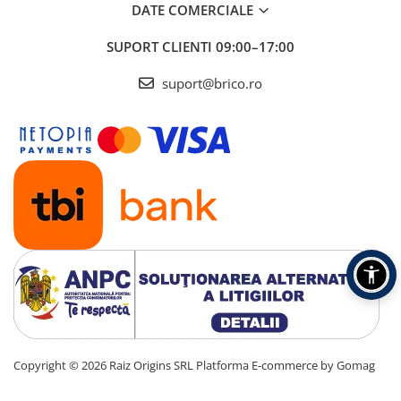
Radio cu ceas & portabile
DATE COMERCIALE
Dormitor & birou
SUPORT CLIENTI
09:00–17:00
Mobila dormitor
suport@brico.ro
Dulapuri dormitor
Mese toaleta si oglinzi
Noptiere
Mobila birou
Birouri
Scaune birou
Camera copilului
Mese si scaune pentru copii
Copyright © 2026 Raiz Origins SRL
Platforma E-commerce by Gomag
Fotolii pentru copii