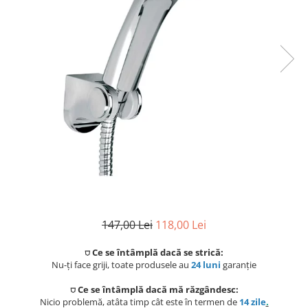
Coloane de dus
Seturi de dus
Sisteme de dus incastrate
Brate si palarii dus
Rigole si scurgere dus
Pare, furtunuri si accesorii
Accesorii dus
Toalete
Seturi WC complete
147,00 Lei
118,00 Lei
Rame instalare
⛉ Ce se întâmplă dacă se strică:
Nu-ți face griji, toate produsele au
24 luni
garanție
Clapete de actionare
⛉ Ce se întâmplă dacă mă răzgândesc:
Nicio problemă, atâta timp cât este în termen de
14 zile
.