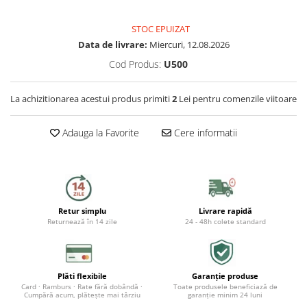
Capace WC
STOC EPUIZAT
Accesorii WC
Data de livrare:
Miercuri, 12.08.2026
Ingrijire personala
Cod Produs:
U500
Uscatoare de par
La achizitionarea acestui produs primiti
2
Lei pentru comenzile viitoare
Placi de indreptat parul
Adauga la Favorite
Cere informatii
Perii de par electrice
Ondulatoare
Retur simplu
Livrare rapidă
Epilatoare
Returnează în 14 zile
24 - 48h colete standard
Aparate de tuns & ras
Cantare corporale
Plăti flexibile
Garanție produse
Mobilier pentru baie
Card · Ramburs · Rate fără dobândă ·
Toate produsele beneficiază de
Cumpără acum, plătește mai târziu
garanție minim 24 luni