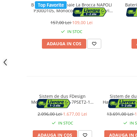
Accesorii cada
Baterie chiuveta baie La Brocca NAPOLI
Bater
P300D105, Monocomanda, Racorduri
Accesorii lavoare
incluse, Economie de apa, Silentioasa,
Usor de curatat si instalat, alama
157,00 Lei
109,00 Lei
sanitara, Finisaj crom
Cosuri de rufe
IN STOC
ADAUGA IN COS
Suporturi si accesorii de baie
Bucatarie
Mobila bucatarie
Dulapuri si rafturi depozitare
Sistem de dus FDesign
Sistem de du
Meandro FD1-MDR-7PSET2-11,
Hansgrohe Raind
Mese bucatarie si living
1/2'', incastrat, 300 mm, 1
240 neg
pulverizare, anti-calcar, crom
2.096,00 Lei
1.677,00 Lei
13.691,00 Lei
1
Mobilier bucatarie
IN STOC
IN 
ADAUGA IN COS
ADAUGA IN 
Scaune bucatarie & living