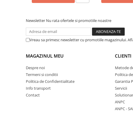
Vase & ustensile pentru gatit
Tigai si seturi
Newsletter
Nu rata ofertele si promotiile noastre
Oale si cratite
Oale sub presiune
Vreau sa primesc newsletter cu promotiile magazinului. Af
Tavi
Ustensile bucatarie
Accesorii pentru bucatarie
MAGAZINUL MEU
CLIENTI
Despre noi
Metode de
Cosuri de gunoi
Termeni si conditii
Politica d
Politica de Confidentialitate
Garantia 
Suporturi si accesorii de bucatarie
Info transport
Servicii
Contact
Solutionar
Living & hol
ANPC
ANPC - SA
Mobila living
Comode