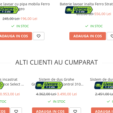
ie lavoar cu pipa mobila Ferro
Baterie lavoar inalta Ferro Stra
Algeo
695,00 Lei
556,00 Lei
245,00 Lei
196,00 Lei
IN STOC
IN STOC
ADAUGA IN COS
ADAUGA IN COS
ALTI CLIENTI AU CUMPARAT
s incastrat
Sistem de dus Grohe
Sistem de du
ance Select S
Grohtherm SmartControl 310,
FD1-SPA-7P
ru mat
1/2'', incastrat, termostat
incastra
pulverizare, 
0.953,00 Lei
4.362,00 Lei
3.490,00 Lei
2.451,00 L
STOC
IN STOC
COS
ADAUGA IN COS
ADAUGA I