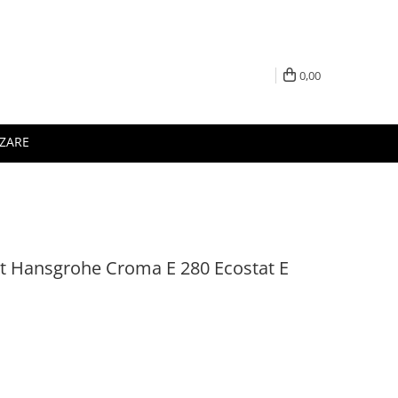
0,00
IZARE
at Hansgrohe Croma E 280 Ecostat E