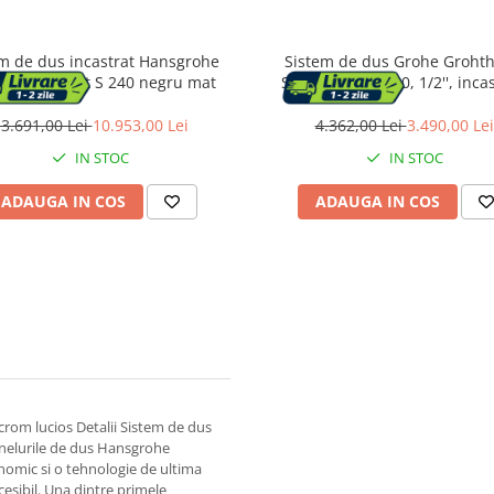
m de dus incastrat Hansgrohe
Sistem de dus Grohe Groht
dance Select S 240 negru mat
SmartControl 310, 1/2'', incas
termostat
3.691,00 Lei
10.953,00 Lei
4.362,00 Lei
3.490,00 Lei
IN STOC
IN STOC
ADAUGA IN COS
ADAUGA IN COS
rom lucios Detalii Sistem de dus
nelurile de dus Hansgrohe
nomic si o tehnologie de ultima
cesibil. Una dintre primele