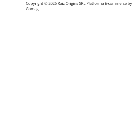
Copyright © 2026 Raiz Origins SRL
Platforma E-commerce by
Mese cafea si decorative
Gomag
Rafturi si biblioteci
Tabureti si fotolii
Mobila hol
Cuiere
Pantofare
Decoratiuni
Plante artificiale
Riflaje