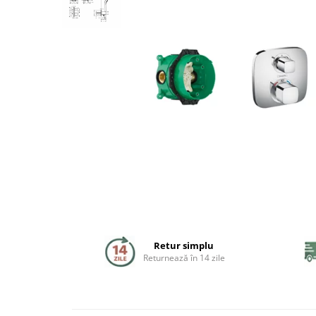
Coloane de dus
Seturi de dus
Sisteme de dus incastrate
Brate si palarii dus
Rigole si scurgere dus
Pare, furtunuri si accesorii
Accesorii dus
Toalete
Seturi WC complete
Retur simplu
Returnează în 14 zile
Rame instalare
Clapete de actionare