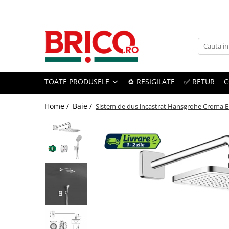
Toate Produsele
Baie
TOATE PRODUSELE
♻️ RESIGILATE
✅ RETUR
C
Baterii sanitare
Baterii bucatarie
Home /
Baie /
Sistem de dus incastrat Hansgrohe Croma E 
Baterii chiuveta baie
Baterii cada si dus
Baterii bideu si dus igienic
Accesorii baterii
Sisteme de dus