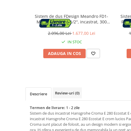
Capace WC
Sistem de dus FDesign Meandro FD1-
Siste
MDR-7PSET2-11, 1/2'', incastrat, 300
Rain
mm, 1 pulverizare, anti-calcar, crom
Accesorii WC
2.096,00 Lei
1.677,00 Lei
1
Ingrijire personala
IN STOC
ADAUGA IN COS
Uscatoare de par
Placi de indreptat parul
Perii de par electrice
Review-uri
(0)
Descriere
Ondulatoare
Termen de livrare:
1 - 2 zile
Epilatoare
Sistem de dus incastrat Hansgrohe Croma E 280 Ecostat E c
incastrat Hansgrohe Croma E 280 Ecostat E crom lucios Pa
Croma sunt placut de folosit, au un design modern si ergo
ora. Iti ofera o experienta de dus memorabila la un pret ac