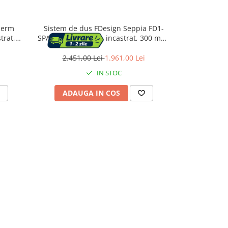
herm
Sistem de dus FDesign Seppia FD1-
Sistem de
trat,
SPA-7PSET-11, 1/2'', incastrat, 300 mm,
incastrat, 3
1 pulverizare, anti-calcar, crom
auriu, F
2.451,00 Lei
1.961,00 Lei
3.125
IN STOC
ADAUGA IN COS
ADAU