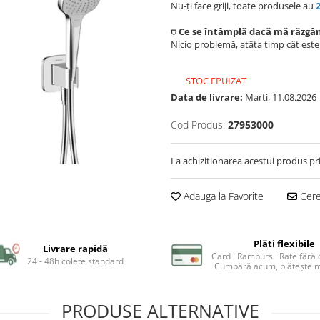
Nu-ți face griji, toate produsele au
⛉ Ce se întâmplă dacă mă răzgâ
Nicio problemă, atâta timp cât est
STOC EPUIZAT
Data de livrare:
Marti, 11.08.2026
Cod Produs:
27953000
La achizitionarea acestui produs pr
Adauga la Favorite
Cere 
Plăti flexibile
Livrare rapidă
Card · Ramburs · Rate fără
24 - 48h colete standard
Cumpără acum, plătește m
PRODUSE ALTERNATIVE