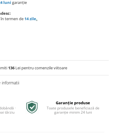
24 luni
garanție
ndesc:
e în termen de
14 zile
.
imiti
136
Lei pentru comenzile viitoare
informatii
Garanție produse
 dobândă ·
Toate produsele beneficiază de
ai târziu
garanție minim 24 luni