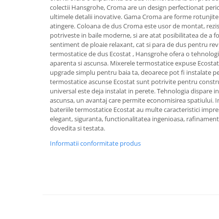
Aparate de tuns & ras
colectii Hansgrohe, Croma are un design perfectionat peri
Cantare corporale
ultimele detalii inovative. Gama Croma are forme rotunjite 
atingere. Coloana de dus Croma este usor de montat, rezist
Mobilier pentru baie
potriveste in baile moderne, si are atat posibilitatea de a f
sentiment de ploaie relaxant, cat si para de dus pentru revi
Baza lavoar
termostatice de dus Ecostat , Hansgrohe ofera o tehnologie
aparenta si ascunsa. Mixerele termostatice expuse Ecostat
upgrade simplu pentru baia ta, deoarece pot fi instalate pe 
Dulapuri baie
termostatice ascunse Ecostat sunt potrivite pentru constru
universal este deja instalat in perete. Tehnologia dispare i
ascunsa, un avantaj care permite economisirea spatiului. 
bateriile termostatice Ecostat au multe caracteristici impre
Mobilier baie
elegant, siguranta, functionalitatea ingenioasa, rafinament
dovedita si testata.
Oglinzi baie
Informatii conformitate produs
Accesorii baie
Cuiere si suporturi prosoape
Rafturi si depozitare