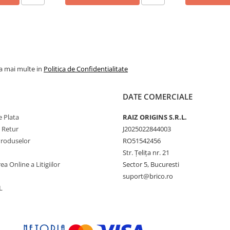
la mai multe in
Politica de Confidentialitate
DATE COMERCIALE
 Plata
RAIZ ORIGINS S.R.L.
e Retur
J2025022844003
Produselor
RO51542456
Str. Țelița nr. 21
ea Online a Litigiilor
Sector 5, Bucuresti
suport@brico.ro
L