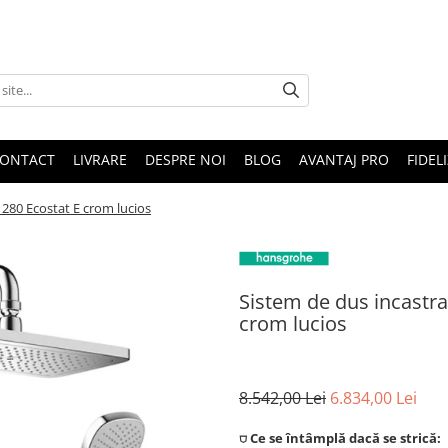
ONTACT
LIVRARE
DESPRE NOI
BLOG
AVANTAJ PRO
FIDEL
280 Ecostat E crom lucios
Sistem de dus incastr
crom lucios
8.542,00 Lei
6.834,00 Lei
⛉ Ce se întâmplă dacă se strică: