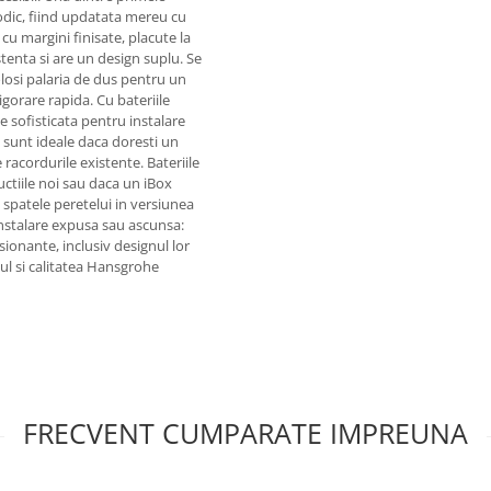
odic, fiind updatata mereu cu
cu margini finisate, placute la
enta si are un design suplu. Se
olosi palaria de dus pentru un
gorare rapida. Cu bateriile
 sofisticata pentru instalare
 sunt ideale daca doresti un
racordurile existente. Bateriile
ctiile noi sau daca un iBox
n spatele peretelui in versiunea
Instalare expusa sau ascunsa:
sionante, inclusiv designul lor
ul si calitatea Hansgrohe
FRECVENT CUMPARATE IMPREUNA