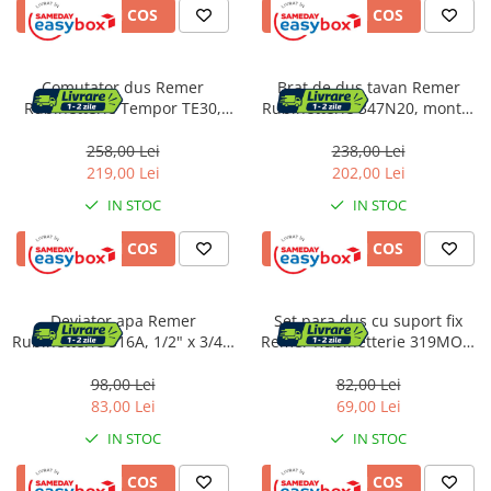
ADAUGA IN COS
ADAUGA IN COS
Pantofare
Decoratiuni
Comutator dus Remer
Brat de dus tavan Remer
Rubinetterie Tempor TE30,
Rubinetterie 347N20, montaj
Plante artificiale
design minimalist, finisaj
tavan, alama cromata,
cromat, alama sanitara
lungime 200 mm, crom
258,00 Lei
238,00 Lei
219,00 Lei
202,00 Lei
Riflaje
IN STOC
IN STOC
Suporturi flori si ghivece
ADAUGA IN COS
ADAUGA IN COS
Pet Shop
Ansambluri de joaca animale
Culcusuri pentru animale
Deviator apa Remer
Set para dus cu suport fix
Rubinetterie 316A, 1/2" x 3/4",
Remer Rubinetterie 319MOX,
Custi, cotete si tarcuri
alama cromata, montaj
3 functii, montaj pe perete,
Litiere
aparent, finisaj lucios
finisaj crom lucios, alama
98,00 Lei
82,00 Lei
Electronice & Iluminat
83,00 Lei
69,00 Lei
Iluminat
IN STOC
IN STOC
Articole sanatate
ADAUGA IN COS
ADAUGA IN COS