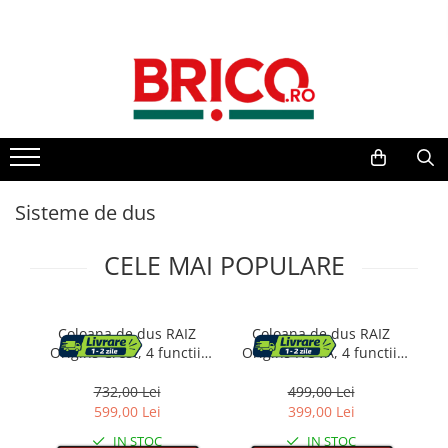
Toate Produsele
Baie
Baterii sanitare
Baterii bucatarie
Sisteme de dus
Baterii chiuveta baie
CELE MAI POPULARE
Baterii cada si dus
Baterii bideu si dus igienic
Coloana de dus RAIZ
Coloana de dus RAIZ
Origins Crest, 4 functii,
Origins NOVA, 4 functii,
Vi
Usor de montat, Presiune
Montare rapida, Jet
Accesorii baterii
ridicata, Jet reglabil,
reglabil, Presiune
732,00 Lei
499,00 Lei
Sisteme de dus
Materiale premium, Dus
ridicata, Para de dus, Dus
599,00 Lei
399,00 Lei
fix cu functie ploaie,
fix cu functie ploaie,
IN STOC
IN STOC
Functie bideu, Argintiu
Functie bideu, Gri mat