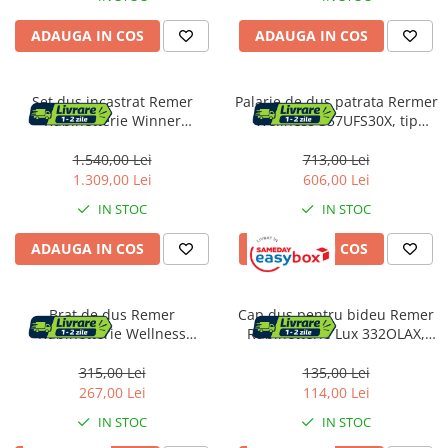
ADAUGA IN COS
ADAUGA IN COS
Cosuri de gunoi
Suporturi si accesorii de bucatarie
Set dus incastrat Remer
Palarie de dus patrata Rermer
Rubinetterie Winner
Wellness 357UFS30X, tip
W0910315RMOI, Anti-calcar, 4
ploaie, dimensiune 30x30 cm,
Living & hol
functii, palarie dus 20 cm,
anticalcar, ultra plata, finisaj
1.540,00 Lei
713,00 Lei
Mobila living
cartus ceramic, alama
lucios, alama cromata
1.309,00 Lei
606,00 Lei
cromata
IN STOC
IN STOC
Comode
ADAUGA IN COS
ADAUGA IN COS
Mese cafea si decorative
Brat de dus Remer
Cap dus pentru bideu Remer
Rafturi si biblioteci
Rubinetterie Wellness
Rubinetterie Lux 332OLAX,
347N50, 500 mm, montaj fix,
conexiune 1/2", 130 mm,
Tabureti si fotolii
compatibil para dus
aerator, anti-depuneri, 2
315,00 Lei
135,00 Lei
Mobila hol
patrata/rotunda, alama
functii, alama cromata
267,00 Lei
114,00 Lei
cromata
IN STOC
IN STOC
Cuiere