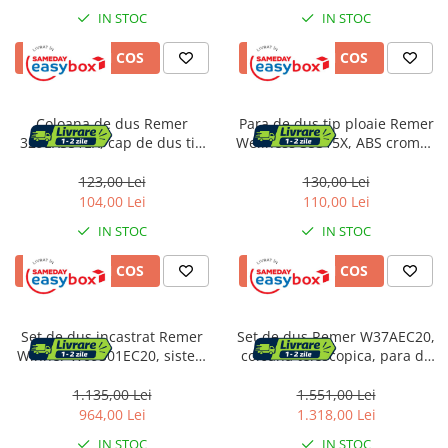
IN STOC
IN STOC
Bucatarie
ADAUGA IN COS
ADAUGA IN COS
Mobila bucatarie
Dulapuri si rafturi depozitare
Coloana de dus Remer
Para de dus tip ploaie Remer
329EX351EX, cap de dus tip
Wellness 35315X, ABS cromat,
ploaie, alama cromata,
anti-calcar, diametru 15 cm
Mese bucatarie si living
1200x85mm
123,00 Lei
130,00 Lei
104,00 Lei
110,00 Lei
Mobilier bucatarie
IN STOC
IN STOC
Scaune bucatarie & living
ADAUGA IN COS
ADAUGA IN COS
Vase & ustensile pentru gatit
Tigai si seturi
Set de dus incastrat Remer
Set de dus Remer W37AEC20,
Oale si cratite
Winner W09S01EC20, sistem
coloana telescopica, para de
Oale sub presiune
cu 7 componente, para cu 3
dus 20cm, para de mana cu 3
Tavi
functii, alama, cromat, 20cm
functii, ABS cromat
1.135,00 Lei
1.551,00 Lei
964,00 Lei
1.318,00 Lei
Ustensile bucatarie
IN STOC
IN STOC
Accesorii pentru bucatarie