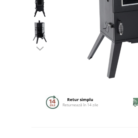
Coloane de dus
Seturi de dus
Sisteme de dus incastrate
Brate si palarii dus
Rigole si scurgere dus
Pare, furtunuri si accesorii
Accesorii dus
Toalete
Retur simplu
Seturi WC complete
Returnează în 14 zile
Rame instalare
Clapete de actionare