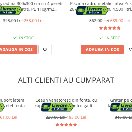
 gradina 300x300 cm cu 4 pereti
Piscina cadru metalic Intex Pr
rali cu ferestre, PE 110g/m2
26702NP, 305x76 cm, 4.500 litri,
ermeabil, cadru otel, verde
accesoriile
323,00 Lei
258,00 Lei
862,00 Lei
689,00 Lei
IN STOC
IN STOC
ADAUGA IN COS
ADAUGA IN COS
ALTI CLIENTI AU CUMPARAT
suport lateral
Ceaun vanatoresc din fonta, cu
Gratar pe c
c otel fonta,
capac si picioare pentru gatit in
lateral pliabi
robust, negru
aer liber, 5L, 25x42 cm, negru
suport reglabi
termometru,
61,00 Lei
229,00 Lei
183,00 Lei
845,00 L
n