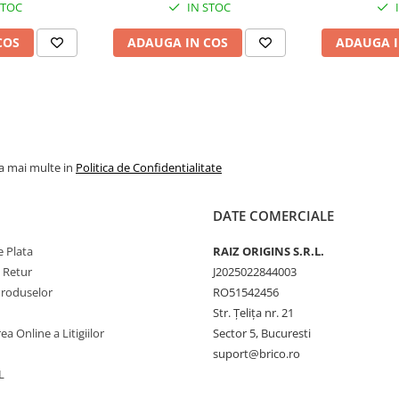
STOC
IN STOC
COS
ADAUGA IN COS
ADAUGA I
la mai multe in
Politica de Confidentialitate
DATE COMERCIALE
 Plata
RAIZ ORIGINS S.R.L.
e Retur
J2025022844003
Produselor
RO51542456
Str. Țelița nr. 21
ea Online a Litigiilor
Sector 5, Bucuresti
suport@brico.ro
L