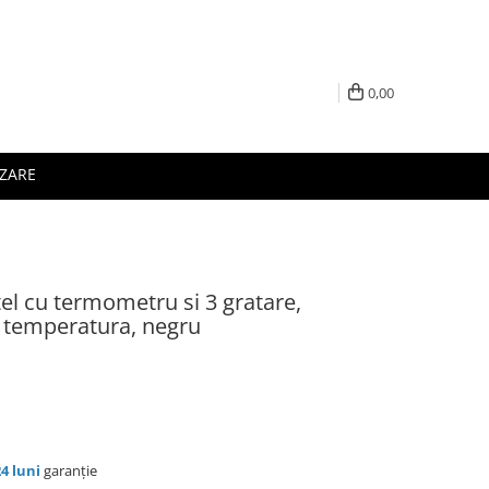
0,00
IZARE
el cu termometru si 3 gratare,
 temperatura, negru
24 luni
garanție