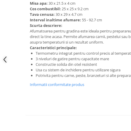
Accesorii cada
Misa apa:
30 x 21.5 x 4 cm
Cos combustibil:
25 x 25 x 9.2 cm
Accesorii lavoare
Tava cenusa:
30 x 29 x 4.7 cm
Interval inaltime afumare:
55 - 92.7 cm
Scurta descriere:
Cosuri de rufe
Afumatoarea pentru gradina este ideala pentru prepararea 
direct la tine acasa. Permite afumarea carnii, pestelui sau b
asupra temperaturii si un rezultat uniform.
Caracteristici principale:
Suporturi si accesorii de baie
Termometru integrat pentru control precis al temperat
3 niveluri de gatire pentru capacitate mare
Bucatarie
Constructie solida din otel rezistent
Usa cu sistem de inchidere pentru utilizare sigura
Mobila bucatarie
Potrivita pentru carne, peste, branzeturi si alte prepara
Informatii conformitate produs
Dulapuri si rafturi depozitare
Mese bucatarie si living
Mobilier bucatarie
Scaune bucatarie & living