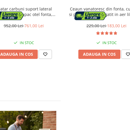
atar carbuni suport lateral
Ceaun vanatoresc din fonta, c
rmometru capac otel fonta,
si picioare pentru gatit in aer li
5x60x108 cm, robust, negru
25x42 cm, negru
952,00 Lei
761,00 Lei
229,00 Lei
183,00 Lei
IN STOC
IN STOC
ADAUGA IN COS
ADAUGA IN COS