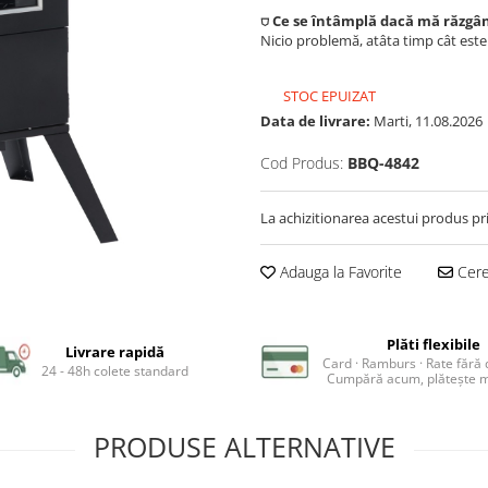
⛉ Ce se întâmplă dacă mă răzgâ
Nicio problemă, atâta timp cât est
STOC EPUIZAT
Data de livrare:
Marti, 11.08.2026
Cod Produs:
BBQ-4842
La achizitionarea acestui produs pr
Adauga la Favorite
Cere 
Plăti flexibile
Livrare rapidă
Card · Ramburs · Rate fără
24 - 48h colete standard
Cumpără acum, plătește m
PRODUSE ALTERNATIVE