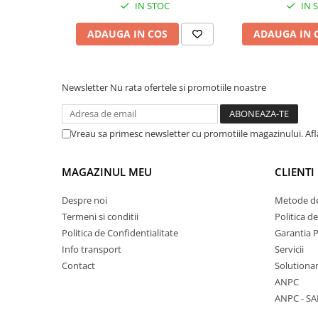
IN STOC
IN 
Mese cafea si decorative
ADAUGA IN COS
ADAUGA IN 
Rafturi si biblioteci
Newsletter
Nu rata ofertele si promotiile noastre
Tabureti si fotolii
Mobila hol
Vreau sa primesc newsletter cu promotiile magazinului. Af
MAGAZINUL MEU
CLIENTI
Cuiere
Despre noi
Metode de
Pantofare
Termeni si conditii
Politica d
Politica de Confidentialitate
Garantia 
Decoratiuni
Info transport
Servicii
Contact
Solutionar
Plante artificiale
ANPC
ANPC - SA
Riflaje