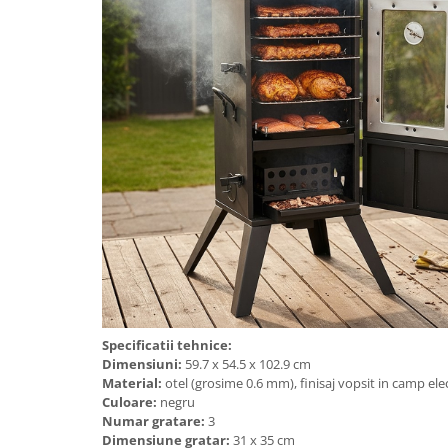
Aparate de tuns & ras
Cantare corporale
Mobilier pentru baie
Baza lavoar
Dulapuri baie
Mobilier baie
Oglinzi baie
Accesorii baie
Specificatii tehnice:
Dimensiuni:
59.7 x 54.5 x 102.9 cm
Cuiere si suporturi prosoape
Material:
otel (grosime 0.6 mm), finisaj vopsit in camp ele
Culoare:
negru
Rafturi si depozitare
Numar gratare:
3
Dimensiune gratar:
31 x 35 cm