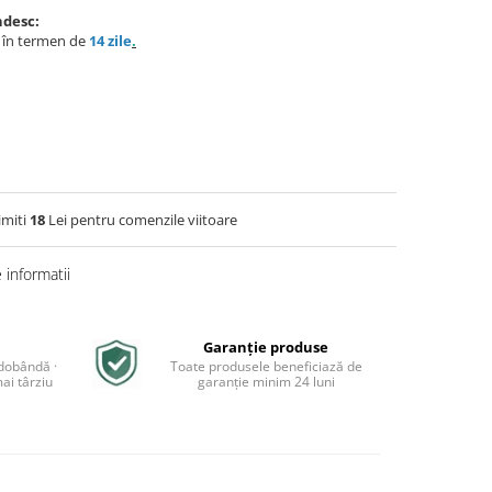
ndesc:
e în termen de
14 zile
.
imiti
18
Lei pentru comenzile viitoare
informatii
Garanție produse
 dobândă ·
Toate produsele beneficiază de
ai târziu
garanție minim 24 luni