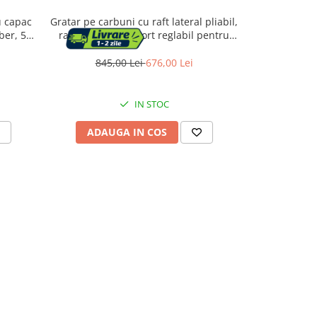
u capac
Gratar pe carbuni cu raft lateral pliabil,
Gratar metal
ber, 5L,
raft frontal si suport reglabil pentru
cu capac 
carbuni, termometru, 108x60x95 cm,
reglabil, r
negru
845,00 Lei
676,00 Lei
323,
IN STOC
ADAUGA IN COS
ADAU