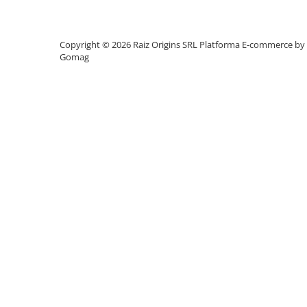
Suporturi flori si ghivece
Copyright © 2026 Raiz Origins SRL
Platforma E-commerce by
Pet Shop
Gomag
Ansambluri de joaca animale
Culcusuri pentru animale
Custi, cotete si tarcuri
Litiere
Electronice & Iluminat
Iluminat
Articole sanatate
Radio cu ceas & portabile
Dormitor & birou
Mobila dormitor
Dulapuri dormitor