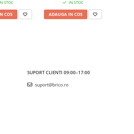
IN STOC
IN STOC
N COS
ADAUGA IN COS
ADAUG
SUPORT CLIENTI
09:00–17:00
suport@brico.ro