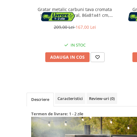
Gratar metalic carbuni tava cromata
Gr
Capace WC
spita rotisor lateral, 86x81x41 cm,
te
reglare 4 niveluri, negru
11
209,00 Lei
167,00 Lei
Accesorii WC
Ingrijire personala
IN STOC
ADAUGA IN COS
Uscatoare de par
Placi de indreptat parul
Perii de par electrice
Caracteristici
Review-uri
(0)
Descriere
Ondulatoare
Termen de livrare:
1 - 2 zile
Epilatoare