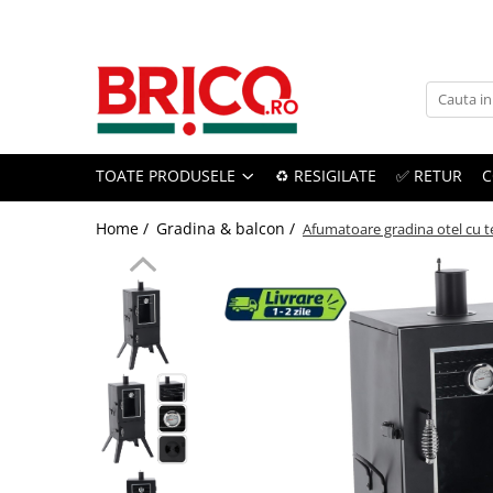
Toate Produsele
Baie
TOATE PRODUSELE
♻️ RESIGILATE
✅ RETUR
C
Baterii sanitare
Baterii bucatarie
Home /
Gradina & balcon /
Afumatoare gradina otel cu t
Baterii chiuveta baie
Baterii cada si dus
Baterii bideu si dus igienic
Accesorii baterii
Sisteme de dus