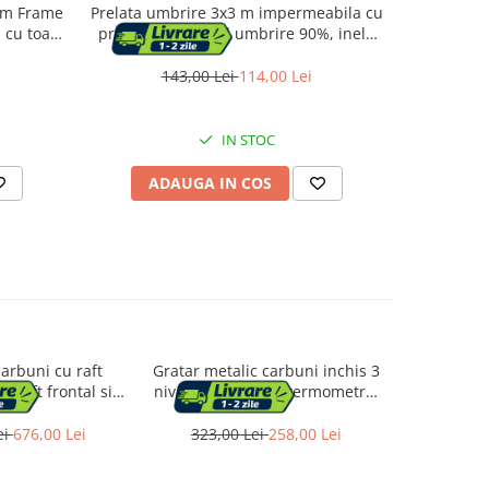
ism Frame
Prelata umbrire 3x3 m impermeabila cu
Pavilio
 cu toate
protectie UV, grad umbrire 90%, inele
structu
inox, sfori incluse, husa transport, gri
aco
grafit
143,00 Lei
114,00 Lei
1
IN STOC
ADAUGA IN COS
AD
arbuni cu raft
Gratar metalic carbuni inchis 3
Gratar otel
l, raft frontal si
nivele cu capac si termometru,
capac t
l pentru carbuni,
cos fum reglabil, recipient apa,
90x71x
 108x60x95 cm,
80x44x38 cm
deta
ei
676,00 Lei
323,00 Lei
258,00 Lei
789,0
egru