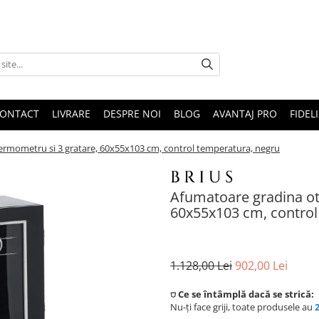
ONTACT
LIVRARE
DESPRE NOI
BLOG
AVANTAJ PRO
FIDEL
ermometru si 3 gratare, 60x55x103 cm, control temperatura, negru
Afumatoare gradina ot
60x55x103 cm, control
1.128,00 Lei
902,00 Lei
⛉ Ce se întâmplă dacă se strică:
Nu-ți face griji, toate produsele au