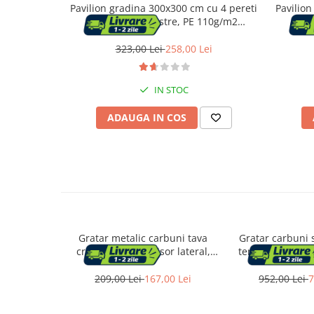
Pavilion gradina 300x300 cm cu 4 pereti
Pavilion
Vase & ustensile pentru gatit
laterali cu ferestre, PE 110g/m2
late
impermeabil, cadru otel, gri
imp
Tigai si seturi
323,00 Lei
258,00 Lei
Oale si cratite
Oale sub presiune
IN STOC
Tavi
Ustensile bucatarie
ADAUGA IN COS
Accesorii pentru bucatarie
Cosuri de gunoi
Suporturi si accesorii de bucatarie
Living & hol
Gratar metalic carbuni tava
Gratar carbuni 
cromata spita rotisor lateral,
termometru capa
Mobila living
86x81x41 cm, reglare 4 niveluri,
115x60x108 cm, 
negru
209,00 Lei
167,00 Lei
952,00 Lei
7
Comode