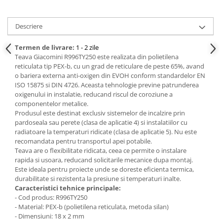
Descriere
Termen de livrare:
1 - 2 zile
Teava Giacomini R996TY250 este realizata din polietilena
reticulata tip PEX-b, cu un grad de reticulare de peste 65%, avand
o bariera externa anti-oxigen din EVOH conform standardelor EN
ISO 15875 si DIN 4726. Aceasta tehnologie previne patrunderea
oxigenului in instalatie, reducand riscul de coroziune a
componentelor metalice.
Produsul este destinat exclusiv sistemelor de incalzire prin
pardoseala sau perete (clasa de aplicatie 4) si instalatiilor cu
radiatoare la temperaturi ridicate (clasa de aplicatie 5). Nu este
recomandata pentru transportul apei potabile.
Teava are o flexibilitate ridicata, ceea ce permite o instalare
rapida si usoara, reducand solicitarile mecanice dupa montaj.
Este ideala pentru proiecte unde se doreste eficienta termica,
durabilitate si rezistenta la presiune si temperaturi inalte.
Caracteristici tehnice principale:
- Cod produs: R996TY250
- Material: PEX-b (polietilena reticulata, metoda silan)
- Dimensiuni: 18 x 2 mm