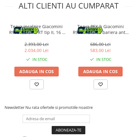
ALTI CLIENTI AU CUMPARAT
Teava incalzire Giacomini
Teava PEX-b Giacomini
R978Y227, PE-RT tip II, 16 x
R996TY249 cu bariera anti-
2 mm, bariera anti-oxigen
oxigen EVOH, 18x2 mm, rola
EVOH, 5straturi, rosu, colac
100 m, pentru incalzire prin
2.393,00 Lei
686,00 Lei
600 m
pardoseala si sisteme de
2.034,00 Lei
583,00 Lei
radiatoare
IN STOC
IN STOC
ADAUGA IN COS
ADAUGA IN COS
Newsletter
Nu rata ofertele si promotiile noastre