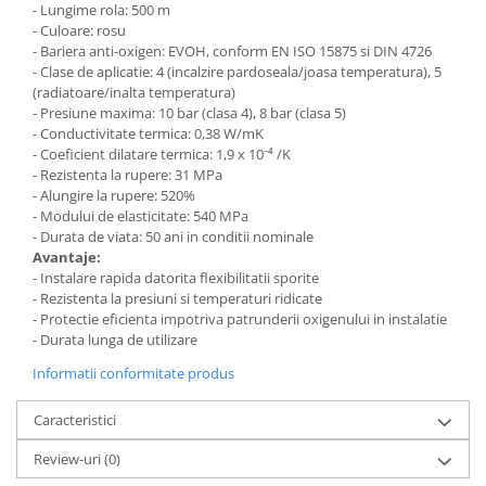
- Lungime rola: 500 m
- Culoare: rosu
- Bariera anti-oxigen: EVOH, conform EN ISO 15875 si DIN 4726
- Clase de aplicatie: 4 (incalzire pardoseala/joasa temperatura), 5
(radiatoare/inalta temperatura)
- Presiune maxima: 10 bar (clasa 4), 8 bar (clasa 5)
- Conductivitate termica: 0,38 W/mK
- Coeficient dilatare termica: 1,9 x 10⁻⁴ /K
- Rezistenta la rupere: 31 MPa
- Alungire la rupere: 520%
- Modului de elasticitate: 540 MPa
- Durata de viata: 50 ani in conditii nominale
Avantaje:
- Instalare rapida datorita flexibilitatii sporite
- Rezistenta la presiuni si temperaturi ridicate
- Protectie eficienta impotriva patrunderii oxigenului in instalatie
- Durata lunga de utilizare
Informatii conformitate produs
Caracteristici
Review-uri
(0)