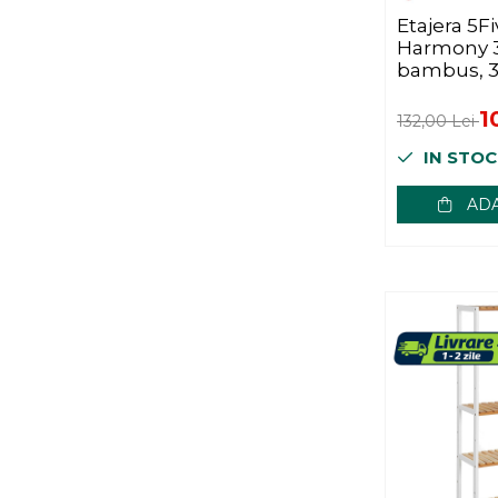
Mese bucatarie si living
Etajera 5F
Mobilier bucatarie
Harmony 3 
Scaune bucatarie & living
bambus, 3
maro natu
Vase & ustensile pentru
1
gatit
132,00 Lei
IN STOC
Tigai si seturi
Oale si cratite
ADA
Oale sub presiune
Tavi
Ustensile bucatarie
Accesorii pentru bucatarie
Cosuri de gunoi
Suporturi si accesorii de bucatarie
Living & hol
Mobila living
Comode