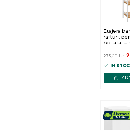
Iluminat
Articole sanatate
Radio cu ceas & portabile
Etajera b
Dormitor & birou
rafturi, pe
Mobila dormitor
bucatarie s
45x32x142 
Dulapuri dormitor
2
273,00 Lei
Mese toaleta si oglinzi
IN STOC
Noptiere
Mobila birou
ADA
Birouri
Scaune birou
Camera copilului
Mese si scaune pentru copii
Fotolii pentru copii
Depozitare jucarii