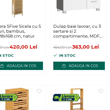
era 5Five Sicela cu 5
Dulap baie lavoar, cu 3
uri, bambus,
sertare si 2
28x168 cm, natur
compartimente, MDF,
70x30x64 cm, alb si gri
420,00 Lei
363,00 Lei
00 Lei
454,00 Lei
N STOC
IN STOC
ADAUGA IN COS
ADAUGA IN COS