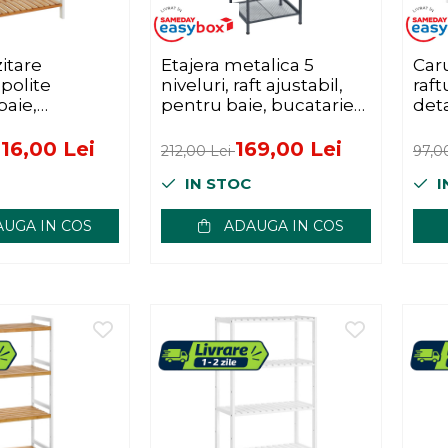
itare
Etajera metalica 5
Caru
polite
niveluri, raft ajustabil,
raft
baie,
pentru baie, bucatarie
deta
 cm, design
sau living, 38x30x128
piv
lb maro natur
cm, negru
met
16,00 Lei
169,00 Lei
212,00 Lei
97,0
alb
IN STOC
I
UGA IN COS
ADAUGA IN COS