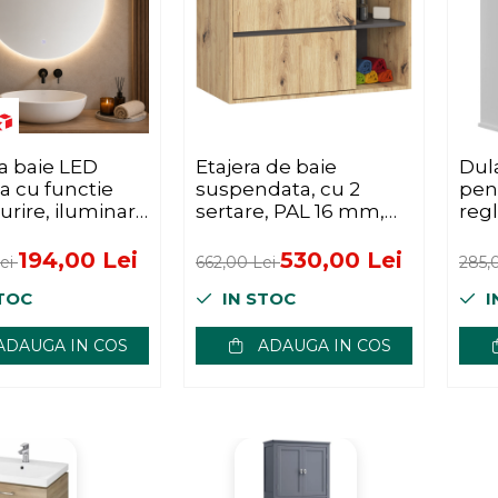
a baie LED
Etajera de baie
Dul
a cu functie
suspendata, cu 2
pent
urire, iluminare
sertare, PAL 16 mm,
regl
rala reglabila
90x46x60 cm, stejar
20x
rol tactil, 60
artisan si gri
194,00 Lei
530,00 Lei
Lei
662,00 Lei
285,
TOC
IN STOC
I
ADAUGA IN COS
ADAUGA IN COS