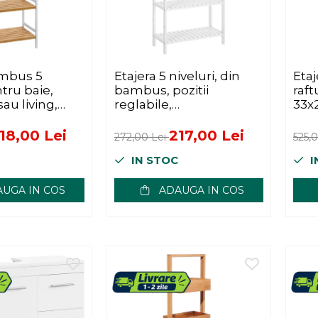
ambus 5
Etajera 5 niveluri, din
Etaj
ntru baie,
bambus, pozitii
raft
au living,
reglabile,
33x
cm, alb natur
multifunctionala
pentru bucatarie sau
18,00 Lei
217,00 Lei
272,00 Lei
525,
hol, 60x26x130 cm, alb
IN STOC
I
UGA IN COS
ADAUGA IN COS