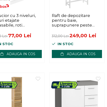
cior cu 3 niveluri,
Raft de depozitare
uri etajate
pentru baie,
sabile, roti
suprapunere peste
otante 360Â°, cadru
masina spalat sau vas
alic, 42x24x61 cm,
WC, din bambus, rafturi
77,00 Lei
249,00 Lei
0 Lei
312,00 Lei
reglabile, 26x63x163 cm,
N STOC
IN STOC
alb
ADAUGA IN COS
ADAUGA IN COS