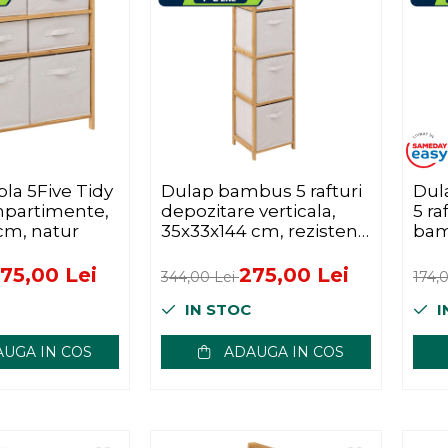
bla 5Five Tidy
Dulap bambus 5 rafturi
Dul
mpartimente,
depozitare verticala,
5 ra
cm, natur
35x33x144 cm, rezistent
bam
umiditate, natur
bej
75,00 Lei
275,00 Lei
344,00 Lei
174,
IN STOC
I
UGA IN COS
ADAUGA IN COS