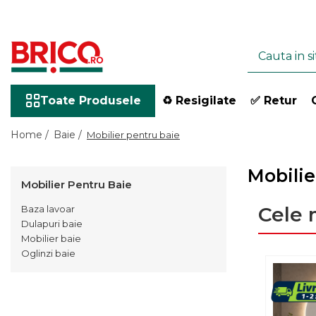
Toate Produsele
Baie
Toate Produsele
♻️ Resigilate
✅ Retur
Baterii sanitare
Home /
Baie /
Mobilier pentru baie
Baterii bucatarie
Baterii chiuveta baie
Mobilie
Baterii cada si dus
Mobilier Pentru Baie
Baterii bideu si dus igienic
Cele 
Accesorii baterii
Baza lavoar
Dulapuri baie
Sisteme de dus
Mobilier baie
Coloane de dus
Oglinzi baie
Seturi de dus
Sisteme de dus incastrate
Brate si palarii dus