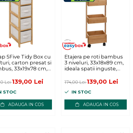
ap 5Five Tidy Box cu
Etajera pe roti bambus
fturi, carton presat si
3 niveluri, 33x18x89 cm,
bus, 33x19x78 cm,
ideala spatii inguste,
natur
139,00 Lei
139,00 Lei
00 Lei
174,00 Lei
N STOC
IN STOC
ADAUGA IN COS
ADAUGA IN COS