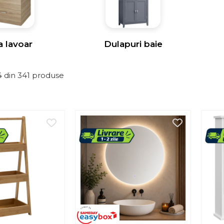
a lavoar
Dulapuri baie
4
din
341
produse