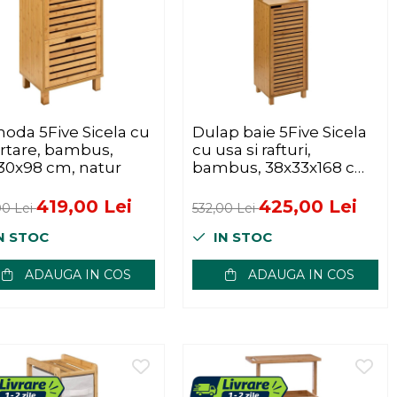
oda 5Five Sicela cu
Dulap baie 5Five Sicela
ertare, bambus,
cu usa si rafturi,
30x98 cm, natur
bambus, 38x33x168 cm,
natur
419,00 Lei
425,00 Lei
00 Lei
532,00 Lei
N STOC
IN STOC
ADAUGA IN COS
ADAUGA IN COS