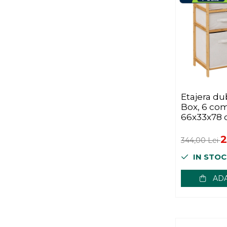
Motocultoare si Motoburghie
Pompe apa si accesorii
Pompe submersibile
Pompe de suprafata
Hidrofoare si accesorii
Motopompe
Pompe si vermorele de stropit
Etajera du
Pompe apa murdara
Box, 6 co
Mobilier gradina si terasa
66x33x78 
Scaune gradina si sezlonguri
2
344,00 Lei
Balansoare si leagane de gradina
IN STOC
Mese gradina
Seturi mobilier
ADA
Prelate, pavilioane,
umbrele terasa
Sere si solarii
Piscine