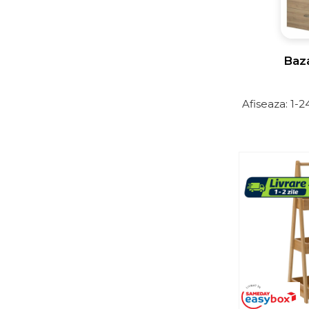
Mobilier pentru baie
Baza lavoar
Dulapuri baie
Baz
Mobilier baie
Oglinzi baie
Afiseaza:
1-
2
Accesorii baie
Cuiere si suporturi prosoape
Rafturi si depozitare
Accesorii cada
Accesorii lavoare
Cosuri de rufe
Suporturi si accesorii de baie
Bucatarie
Mobila bucatarie
Dulapuri si rafturi depozitare