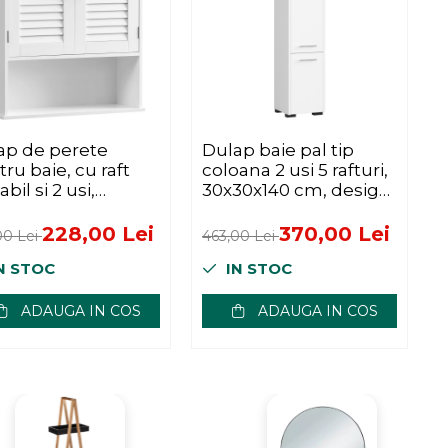
ap de perete
Dulap baie pal tip
E
ru baie, cu raft
coloana 2 usi 5 rafturi,
H
abil si 2 usi,
30x30x140 cm, design
60x70 cm, alb
luminos, alb
228,00 Lei
370,00 Lei
00 Lei
463,00 Lei
1
N STOC
IN STOC
ADAUGA IN COS
ADAUGA IN COS