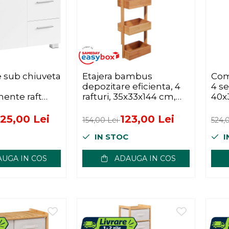
e sub chiuveta
Etajera bambus
Com
depozitare eficienta, 4
4 s
ente raft
rafturi, 35x33x144 cm,
40x
30x70x64 cm,
organizare verticala,
dern, alb
natur
25,00 Lei
123,00 Lei
154,00 Lei
524,
IN STOC
I
UGA IN COS
ADAUGA IN COS