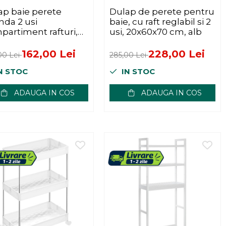
ap baie perete
Dulap de perete pentru
nda 2 usi
baie, cu raft reglabil si 2
partiment rafturi,
usi, 20x60x70 cm, alb
56x58 cm,
zitare, alb
162,00 Lei
228,00 Lei
00 Lei
285,00 Lei
N STOC
IN STOC
ADAUGA IN COS
ADAUGA IN COS