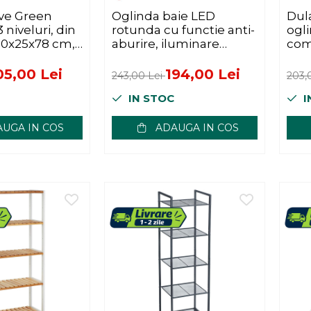
ive Green
Oglinda baie LED
Dul
niveluri, din
rotunda cu functie anti-
ogli
0x25x78 cm,
aburire, iluminare
com
r
perimetrala reglabila cu
13x
control tactil, 60 cm
depo
05,00 Lei
194,00 Lei
243,00 Lei
203,
IN STOC
I
UGA IN COS
ADAUGA IN COS