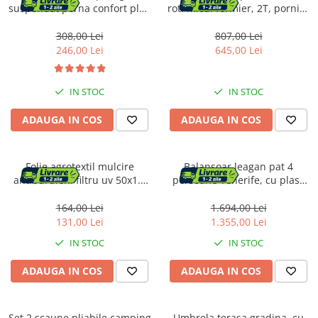
suspendat perna confort plus
roti micul fermier, 2T, pornire
metal, 76 cm diametru,
rapida, 3 accesorii
maxim 150 kg, bej
308,00 Lei
807,00 Lei
246,00 Lei
645,00 Lei
IN STOC
IN STOC
ADAUGA IN COS
ADAUGA IN COS
Folie agrotextil mulcire
Balansoar leagan pat 4
antiburuieni filtru uv 50x1.6
persoane Tenerife, cu plasa
m, 70 g pe mp, protectie, alb
anti-insecte, sarcina 320kg
164,00 Lei
1.694,00 Lei
131,00 Lei
1.355,00 Lei
IN STOC
IN STOC
ADAUGA IN COS
ADAUGA IN COS
Set 2 scaune pliabile camping
Umbrela terasa gradina, cu