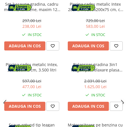
Dulapuri baie
Accesorii instalatii sanitare
Set 2 scaune gradina, cadru
Piscina cadru metalic Intex
metalic, textilene, maxim 120
Prelate
28272NP, 300x200x75 cm, cu
Mobilier baie
kg, 92x53x72 cm, maro
accesorii
297,00 Lei
729,00 Lei
Umbrele
238,00 Lei
583,00 Lei
Oglinzi baie
Gratare si accesorii
Accesorii baie
IN STOC
IN STOC
Gratare de gradina
ADAUGA IN COS
ADAUGA IN COS
Cuiere si suporturi prosoape
Rafturi si depozitare
Piscina cadru metalic Intex,
Balansoar gradina 3in1
Accesorii cada
300x200x75 cm, 3.500 litri
leagan pat relaxare plasa
anti-insecte, 226x126x192 cm,
gri si maro
597,00 Lei
2.031,00 Lei
Accesorii lavoare
477,00 Lei
1.625,00 Lei
IN STOC
IN STOC
Cosuri de rufe
ADAUGA IN COS
ADAUGA IN COS
Suporturi si accesorii de baie
Scaun rotund tip leagan
Motocositoare pe benzina cu