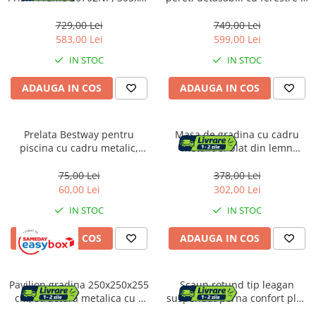
cm, 4.500 litri, cu pompa de
usa, structura metalica, PE
filtrare
impermeabil, gri
729,00 Lei
749,00 Lei
583,00 Lei
599,00 Lei
IN STOC
IN STOC
ADAUGA IN COS
ADAUGA IN COS
Prelata Bestway pentru
Masa de gradina cu cadru
piscina cu cadru metalic,
metalic si blat din lemn
300x200cm
impregnat, 120x60x71 cm,
natur
75,00 Lei
378,00 Lei
60,00 Lei
302,00 Lei
IN STOC
IN STOC
ADAUGA IN COS
ADAUGA IN COS
Pavilion gradina 250x250x255
Scaun rotund tip leagan
cm, structura metalica cu 4
suspendat perna confort plus
picioare, acoperis PE 90g/mp,
metal, 76 cm diametru,