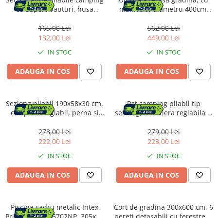
cu suport bauturi, husa
manivela, diametru 400cm,
transport, 52x84x81 cm, 120
Gri
kg, negru
165,00 Lei
562,00 Lei
132,00 Lei
449,00 Lei
IN STOC
IN STOC
ADAUGA IN COS
ADAUGA IN COS
Sezlong pliabil 190x58x30 cm,
Pat camping pliabil tip
cu spatar reglabil, perna si
sezlong, cu tetiera reglabila si
buzunar lateral, cadru
buzunar lateral, maxim 120
metalic, negru
kg, 65x200x88 cm, gri
278,00 Lei
279,00 Lei
222,00 Lei
223,00 Lei
IN STOC
IN STOC
ADAUGA IN COS
ADAUGA IN COS
Piscina cadru metalic Intex
Cort de gradina 300x600 cm, 6
Prism Frame 26702NP, 305x76
pereti detasabili cu ferestre si