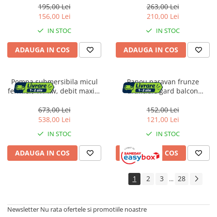
verde
maxim 150 kg, gri
195,00 Lei
263,00 Lei
156,00 Lei
210,00 Lei
IN STOC
IN STOC
ADAUGA IN COS
ADAUGA IN COS
Pompa submersibila micul
Panou paravan frunze
fermier, 1.1 kw, debit maxim
artificiale gard balcon
2700 l/h, inaltime maxima de
protectie uv, 100x500 cm,
pompare 130 m
montaj facil, verde
673,00 Lei
152,00 Lei
538,00 Lei
121,00 Lei
IN STOC
IN STOC
ADAUGA IN COS
ADAUGA IN COS
1
2
3
28
...
Newsletter
Nu rata ofertele si promotiile noastre