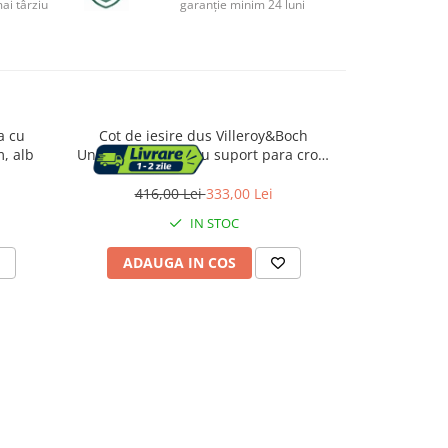
ai târziu
garanție minim 24 luni
a cu
Cot de iesire dus Villeroy&Boch
Cot de ie
, alb
Universal rotund cu suport para crom
Universal pa
lucios
416,00 Lei
333,00 Lei
567,
IN STOC
ADAUGA IN COS
ADAU