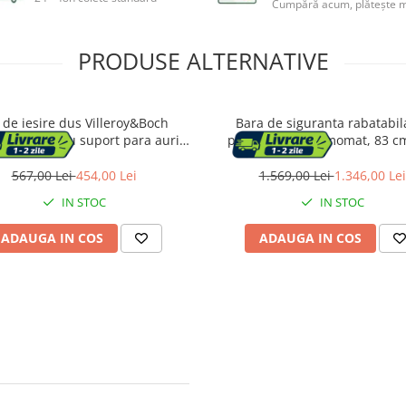
Cumpără acum, plătește m
PRODUSE ALTERNATIVE
 de iesire dus Villeroy&Boch
Bara de siguranta rabatabil
sal patrat cu suport para auriu
porthartie, Thermomat, 83 cm
periat
567,00 Lei
454,00 Lei
1.569,00 Lei
1.346,00 Lei
IN STOC
IN STOC
ADAUGA IN COS
ADAUGA IN COS