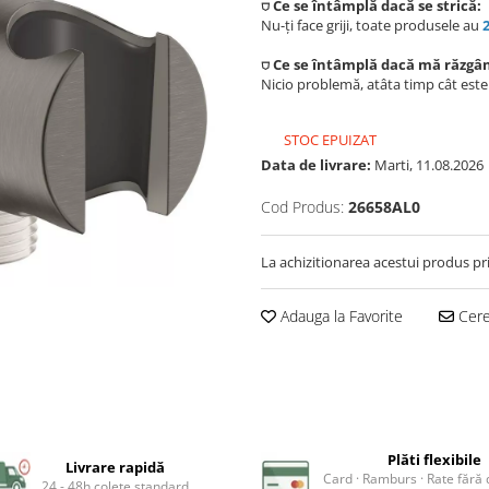
⛉ Ce se întâmplă dacă se strică:
Nu-ți face griji, toate produsele au
⛉ Ce se întâmplă dacă mă răzgâ
Nicio problemă, atâta timp cât est
STOC EPUIZAT
Data de livrare:
Marti, 11.08.2026
Cod Produs:
26658AL0
La achizitionarea acestui produs pr
Adauga la Favorite
Cere 
Plăti flexibile
Livrare rapidă
Card · Ramburs · Rate fără
24 - 48h colete standard