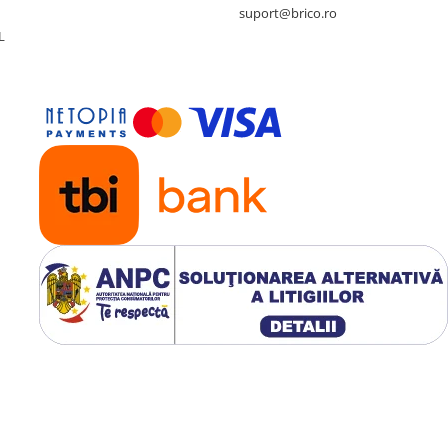
suport@brico.ro
L