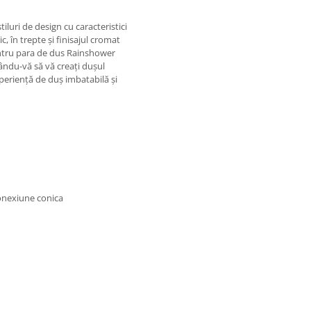
luri de design cu caracteristici
, în trepte și finisajul cromat
entru para de dus Rainshower
țându-vă să vă creați dușul
eriență de duș imbatabilă și
conexiune conica