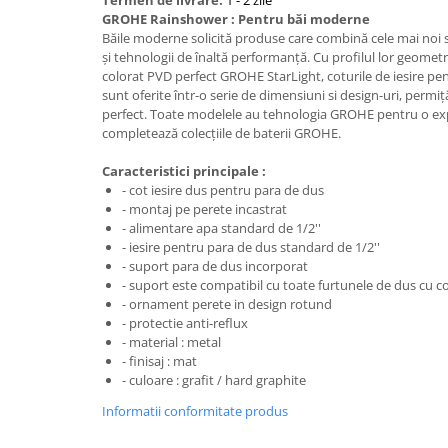
Termen de livrare:
1 - 2 zile
Aparate de tuns & ras
GROHE Rainshower : Pentru băi moderne
Cantare corporale
Băile moderne solicită produse care combină cele mai noi sti
Mobilier pentru baie
și tehnologii de înaltă performanță. Cu profilul lor geometric
colorat PVD perfect GROHE StarLight, coturile de iesire p
sunt oferite într-o serie de dimensiuni si design-uri, permi
Baza lavoar
perfect. Toate modelele au tehnologia GROHE pentru o exp
completează colecțiile de baterii GROHE.
Dulapuri baie
Caracteristici principale :
- cot iesire dus pentru para de dus
- montaj pe perete incastrat
- alimentare apa standard de 1/2''
Mobilier baie
- iesire pentru para de dus standard de 1/2''
- suport para de dus incorporat
Oglinzi baie
- suport este compatibil cu toate furtunele de dus cu 
- ornament perete in design rotund
- protectie anti-reflux
Accesorii baie
- material : metal
- finisaj : mat
Cuiere si suporturi prosoape
- culoare : grafit / hard graphite
Rafturi si depozitare
Informatii conformitate produs