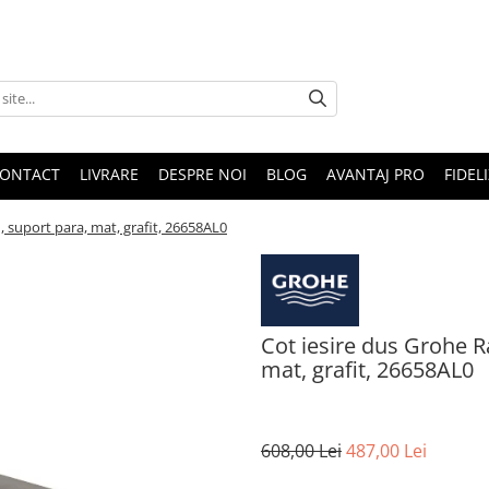
ONTACT
LIVRARE
DESPRE NOI
BLOG
AVANTAJ PRO
FIDEL
', suport para, mat, grafit, 26658AL0
Cot iesire dus Grohe Ra
mat, grafit, 26658AL0
608,00 Lei
487,00 Lei