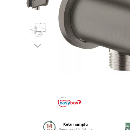
Coloane de dus
Seturi de dus
Sisteme de dus incastrate
Brate si palarii dus
Rigole si scurgere dus
Pare, furtunuri si accesorii
Accesorii dus
Toalete
Seturi WC complete
Rame instalare
Retur simplu
Returnează în 14 zile
Clapete de actionare