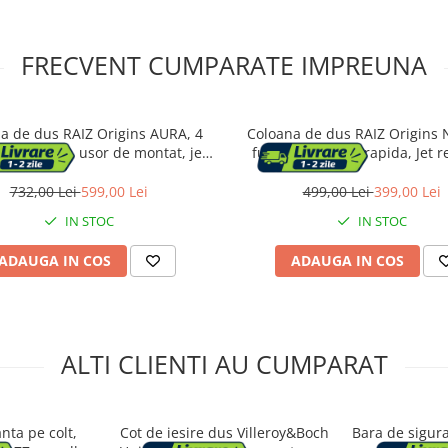
FRECVENT CUMPARATE IMPREUNA
a de dus RAIZ Origins AURA, 4
Coloana de dus RAIZ Origins 
, Din Alama, usor de montat, jet
functii, Montare rapida, Jet re
il, Afisaj electronic, materiale
Presiune ridicata, Para de dus,
, Presiune ridicata, Dus fix cu
cu functie ploaie, Functie bideu
732,00 Lei
599,00 Lei
499,00 Lei
399,00 Lei
 ploaie, Functie bideu, Argintiu
IN STOC
IN STOC
ADAUGA IN COS
ADAUGA IN COS
ALTI CLIENTI AU CUMPARAT
nta pe colt,
Cot de iesire dus Villeroy&Boch
Bara de sigura