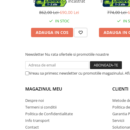
baterii cu montaj incastrat
Thermomat, 77 
Vase & ustensile pentru gatit
862,00 Lei
690,00 Lei
774,00 Lei
6
Tigai si seturi
IN STOC
IN 
Oale si cratite
Oale sub presiune
ADAUGA IN COS
ADAUGA IN 
Tavi
Ustensile bucatarie
Accesorii pentru bucatarie
Newsletter
Nu rata ofertele si promotiile noastre
Cosuri de gunoi
Vreau sa primesc newsletter cu promotiile magazinului. Af
Suporturi si accesorii de bucatarie
MAGAZINUL MEU
CLIENTI
Living & hol
Despre noi
Metode de
Termeni si conditii
Politica d
Mobila living
Politica de Confidentialitate
Garantia 
Info transport
Servicii
Comode
Contact
Solutionar