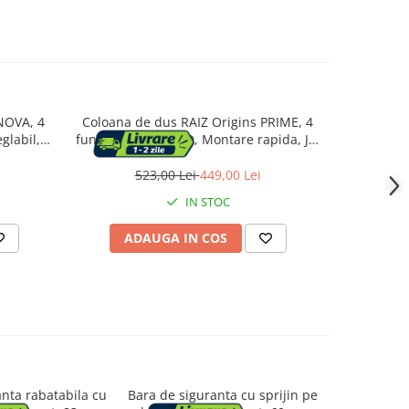
NOVA, 4
Coloana de dus RAIZ Origins PRIME, 4
Coloana d
glabil,
functii, Display LCD, Montare rapida, Jet
de dus 
 Dus fix
reglabil, Para de dus, Dus fix cu functie
, Gri mat
ploaie, Functie bideu, Gri lucios
523,00 Lei
449,00 Lei
1
IN STOC
ADAUGA IN COS
AD
nta rabatabila cu
Bara de siguranta cu sprijin pe
Bara de si