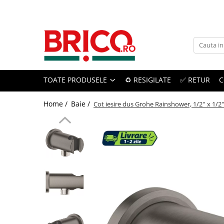
Toate Produsele
Baie
TOATE PRODUSELE
♻️ RESIGILATE
✅ RETUR
C
Baterii sanitare
Baterii bucatarie
Home /
Baie /
Cot iesire dus Grohe Rainshower, 1/2'' x 1/2'
Baterii chiuveta baie
Baterii cada si dus
Baterii bideu si dus igienic
Accesorii baterii
Sisteme de dus