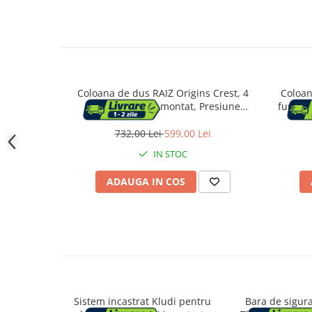
Accesorii cada
Accesorii lavoare
Cosuri de rufe
Coloana de dus RAIZ Origins Crest, 4
Coloan
functii, Usor de montat, Presiune
functii
Suporturi si accesorii de baie
ridicata, Jet reglabil, Materiale premium,
reglab
Dus fix cu functie ploaie, Functie bideu,
premium
732,00 Lei
599,00 Lei
Argintiu
functie
Bucatarie
IN STOC
Mobila bucatarie
ADAUGA IN COS
Dulapuri si rafturi depozitare
Mese bucatarie si living
Mobilier bucatarie
Sistem incastrat Kludi pentru
Bara de sigura
Scaune bucatarie & living