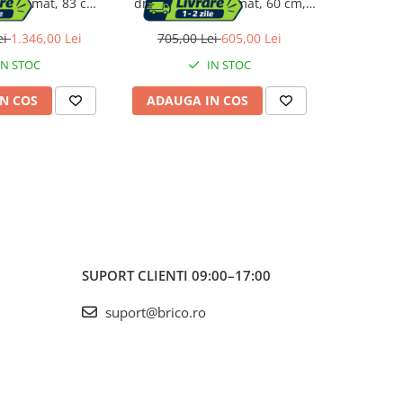
hermomat, 83 cm,
dreapta, Thermomat, 60 cm,
Thermo
alb
alb
ei
1.346,00 Lei
705,00 Lei
605,00 Lei
1.337,0
IN STOC
IN STOC
N COS
ADAUGA IN COS
ADAUG
SUPORT CLIENTI
09:00–17:00
suport@brico.ro