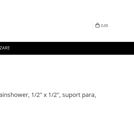
0,00
IZARE
inshower, 1/2'' x 1/2'', suport para,