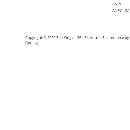
ANPC
Mese cafea si decorative
ANPC - SA
Rafturi si biblioteci
Copyright © 2026 Raiz Origins SRL
Platforma E-commerce by
Tabureti si fotolii
Gomag
Mobila hol
Cuiere
Pantofare
Decoratiuni
Plante artificiale
Riflaje