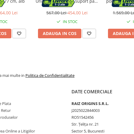
x 77 cm, alb
Universal patrat cu suport para
porthartie, T
auriu periat
64,00 Lei
567,00 Lei
454,00 Lei
1.569,00 L
STOC
IN STOC
COS
ADAUGA IN COS
ADAUGA I
la mai multe in
Politica de Confidentialitate
DATE COMERCIALE
 Plata
RAIZ ORIGINS S.R.L.
e Retur
J2025022844003
Produselor
RO51542456
Str. Țelița nr. 21
ea Online a Litigiilor
Sector 5, Bucuresti