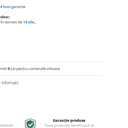
24 luni
garanție
ndesc:
e în termen de
14 zile
.
imiti
9
Lei pentru comenzile viitoare
informatii
Garanție produse
 dobândă ·
Toate produsele beneficiază de