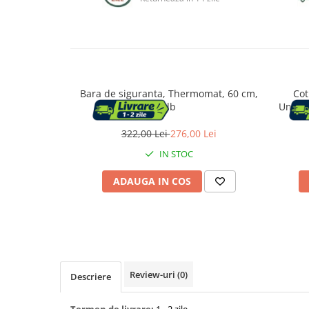
Capace WC
Accesorii WC
Bara de siguranta, Thermomat, 60 cm,
Cot
Ingrijire personala
alb
Univer
Uscatoare de par
322,00 Lei
276,00 Lei
IN STOC
Placi de indreptat parul
ADAUGA IN COS
Perii de par electrice
Ondulatoare
Epilatoare
Review-uri
(0)
Descriere