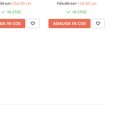
iaderent, Negru
00 Lei
254,00 Lei
155,00 Lei
124,00 Lei
IN STOC
IN STOC
GA IN COS
ADAUGA IN COS