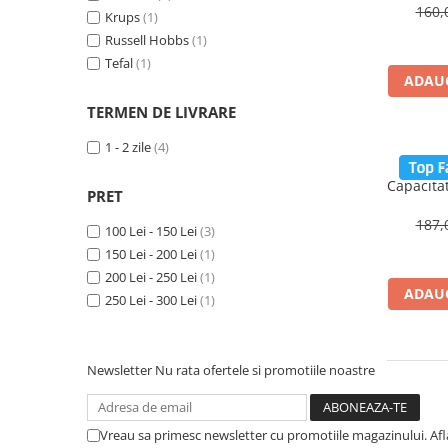
Coloane de dus
automata,
160,
Krups
(1)
Russell Hobbs
(1)
Seturi de dus
Tefal
(1)
ADAUG
TERMEN DE LIVRARE
Sisteme de dus incastrate
1 - 2 zile
(4)
Brate si palarii dus
Rasni
Capacita
PRET
Lam
Rigole si scurgere dus
perfo
187,
100 Lei - 150 Lei
(3)
sigurant
150 Lei - 200 Lei
(1)
Pare, furtunuri si accesorii
200 Lei - 250 Lei
(1)
Accesorii dus
ADAUG
250 Lei - 300 Lei
(1)
Toalete
Seturi WC complete
Newsletter
Nu rata ofertele si promotiile noastre
Rame instalare
Vreau sa primesc newsletter cu promotiile magazinului. Af
Clapete de actionare