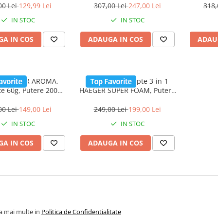
 bol din inox, Negru
reglabila, functie impuls,
ant
00 Lei
129,99 Lei
307,00 Lei
247,00 Lei
318,
argintiu
IN STOC
IN STOC
A IN COS
ADAUGA IN COS
ADAU
ta HAEGER AROMA,
Spumator de lapte 3-in-1
te 60g, Putere 200W,
HAEGER SUPER FOAM, Putere
a inox de mare
600W, Capacitate 250ml
rmanta, Sistem de
spuma / 500ml incalzire,
00 Lei
149,00 Lei
249,00 Lei
199,00 Lei
a cu capac, Argintiu
Functie 3in1 spuma calda-
IN STOC
IN STOC
rece-incalzire, Spuma fina in
100 secunde, inox
A IN COS
ADAUGA IN COS
la mai multe in
Politica de Confidentialitate