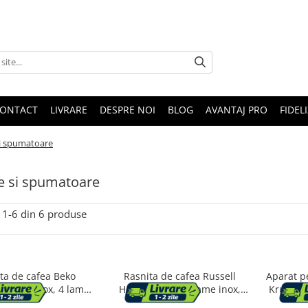
ONTACT
LIVRARE
DESPRE NOI
BLOG
AVANTAJ PRO
FIDEL
si spumatoare
e si spumatoare
1-
6
din
6
produse
ta de cafea Beko
Rasnita de cafea Russell
Aparat p
180 W, inox, 4 lame,
Hobbs Classics, lame inox,
Krups XL
ate 53 g, siguranta
capacitate 70g, macinare
W, baz