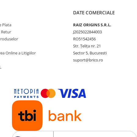
DATE COMERCIALE
 Plata
RAIZ ORIGINS S.R.L.
e Retur
J2025022844003
Produselor
RO51542456
Str. Țelița nr. 21
ea Online a Litigiilor
Sector 5, Bucuresti
suport@brico.ro
L