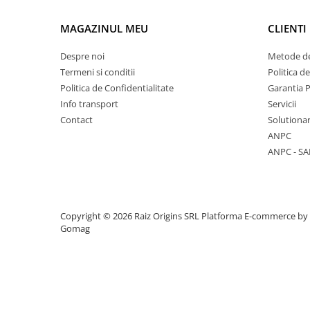
MAGAZINUL MEU
CLIENTI
Capace WC
Despre noi
Metode de
Termeni si conditii
Politica d
Accesorii WC
Politica de Confidentialitate
Garantia 
Ingrijire personala
Info transport
Servicii
Contact
Solutionar
Uscatoare de par
ANPC
ANPC - SA
Placi de indreptat parul
Perii de par electrice
Copyright © 2026 Raiz Origins SRL
Platforma E-commerce by
Ondulatoare
Gomag
Epilatoare