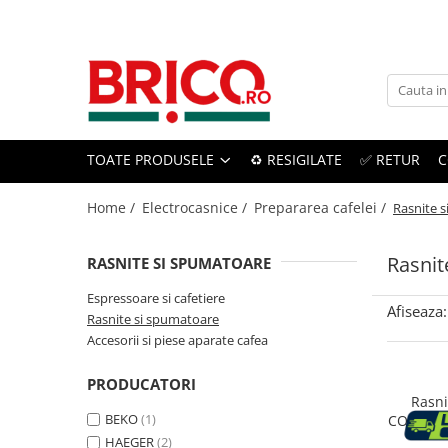
Toate Produsele
Baie
TOATE PRODUSELE
♻️ RESIGILATE
✅ RETUR
C
Baterii sanitare
Baterii bucatarie
Home /
Electrocasnice /
Prepararea cafelei /
Rasnite 
Baterii chiuveta baie
Rasnit
RASNITE SI SPUMATOARE
Baterii cada si dus
Espressoare si cafetiere
Afiseaza:
Rasnite si spumatoare
Baterii bideu si dus igienic
Accesorii si piese aparate cafea
Accesorii baterii
PRODUCATORI
Rasni
Sisteme de dus
BEKO
(1)
CO8460, 
capacit
HAEGER
(2)