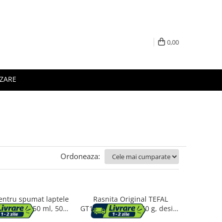
0,00
IZARE
Ordoneaza:
entru spumat laptele
Rasnita Original TEFAL
100810, 150 ml, 500
GT110838, 180 W, 50 g, design
a rotativa, invelis
modern, lame inox, negru