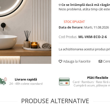
⛉ Ce se întâmplă dacă mă răzgâ
Nicio problemă, atâta timp cât est
STOC EPUIZAT
Data de livrare:
Marti, 11.08.2026
Cod Produs:
ML-VKM-ECO-2-6
La achizitionarea acestui produs pr
Adauga la Favorite
Cere 
Plăti flexibile
Livrare rapidă
Card · Ramburs · Rate fără
24 - 48h colete standard
Cumpără acum, plătește m
PRODUSE ALTERNATIVE