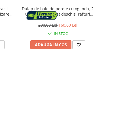
a si
Dulap de baie de perete cu oglinda, 2
Etajera pe
izare
usi, compartiment deschis, rafturi
33x18x89 cm
reglabile, 13x56x58cm, gri
200,00 Lei
160,00 Lei
174,
IN STOC
ADAUGA IN COS
ADAU