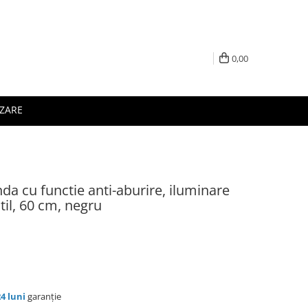
0,00
IZARE
da cu functie anti-aburire, iluminare
til, 60 cm, negru
24 luni
garanție