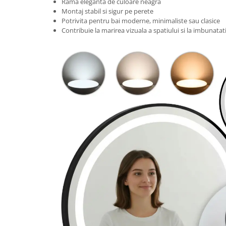
Rama eleganta de culoare neagra
Montaj stabil si sigur pe perete
Vase & ustensile pentru gatit
Potrivita pentru bai moderne, minimaliste sau clasice
Tigai si seturi
Contribuie la marirea vizuala a spatiului si la imbunatati
Oale si cratite
Oale sub presiune
Tavi
Ustensile bucatarie
Accesorii pentru bucatarie
Cosuri de gunoi
Suporturi si accesorii de bucatarie
Living & hol
Mobila living
Comode