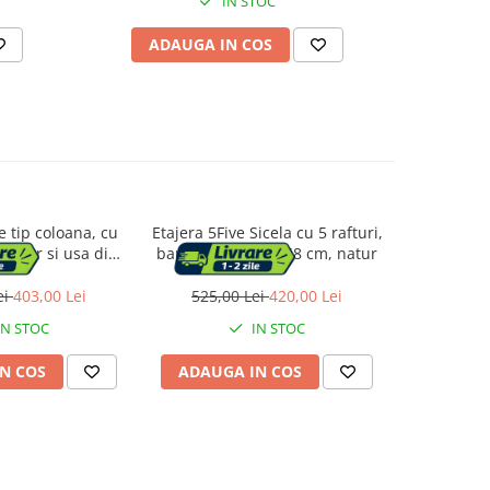
IN STOC
ADAUGA IN COS
AD
 tip coloana, cu
Etajera 5Five Sicela cu 5 rafturi,
Dulap de ba
 sertar si usa din
bambus, 33x28x168 cm, natur
reglabile
turi reglabile,
deschi
65 cm, alb
30x30x1
ei
403,00 Lei
525,00 Lei
420,00 Lei
447,0
IN STOC
IN STOC
N COS
ADAUGA IN COS
ADAUG