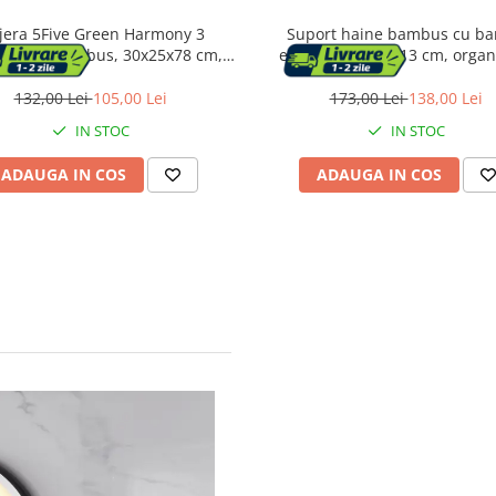
jera 5Five Green Harmony 3
Suport haine bambus cu bar
uri, din bambus, 30x25x78 cm,
etajera, 44x22x113 cm, organ
maro natur
practica, maro
132,00 Lei
105,00 Lei
173,00 Lei
138,00 Lei
IN STOC
IN STOC
ADAUGA IN COS
ADAUGA IN COS