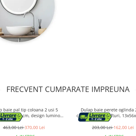
FRECVENT CUMPARATE IMPREUNA
 baie pal tip coloana 2 usi 5
Dulap baie perete oglinda 
, 30x30x140 cm, design luminos,
compartiment rafturi, 13x56
alb
depozitare, alb
463,00 Lei
370,00 Lei
203,00 Lei
162,00 Lei