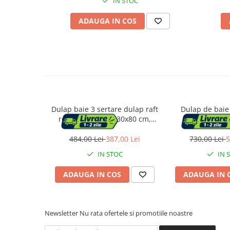
IN STOC
ADAUGA IN COS
Suporturi flori si ghivece
Pet Shop
Ansambluri de joaca animale
Culcusuri pentru animale
Custi, cotete si tarcuri
Litiere
Dulap baie 3 sertare dulap raft
Dulap de baie 
Electronice & Iluminat
reglabil mdf, 60x30x80 cm,
rafturi regla
Iluminat
depozitare eficienta, alb
60x30x170
484,00 Lei
387,00 Lei
730,00 Lei
5
Articole sanatate
Radio cu ceas & portabile
IN STOC
IN 
ADAUGA IN COS
ADAUGA IN 
Dormitor & birou
Mobila dormitor
Newsletter
Nu rata ofertele si promotiile noastre
Dulapuri dormitor