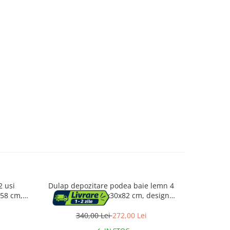
2 usi
Dulap depozitare podea baie lemn 4
Dulap dep
x58 cm,
sertare mdf, 30x30x82 cm, design
raft regla
compact, alb
340,00 Lei
272,00 Lei
3