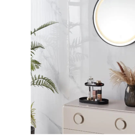
Aparate de tuns & ras
Cantare corporale
Mobilier pentru baie
Baza lavoar
Dulapuri baie
Mobilier baie
Oglinzi baie
Accesorii baie
Cuiere si suporturi prosoape
Rafturi si depozitare