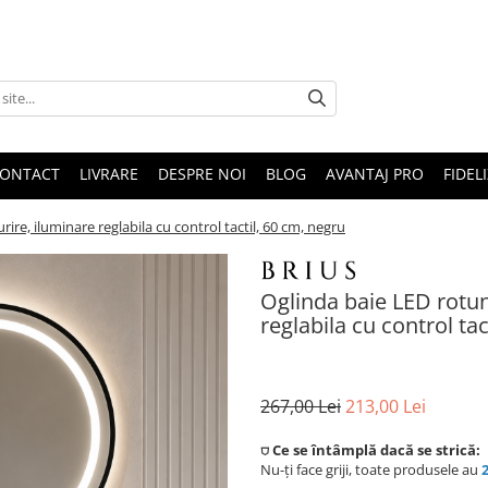
ONTACT
LIVRARE
DESPRE NOI
BLOG
AVANTAJ PRO
FIDEL
ire, iluminare reglabila cu control tactil, 60 cm, negru
Oglinda baie LED rotun
reglabila cu control tac
267,00 Lei
213,00 Lei
⛉ Ce se întâmplă dacă se strică:
Nu-ți face griji, toate produsele au