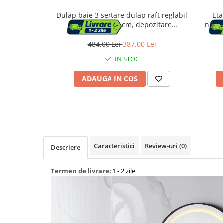
Dulap baie 3 sertare dulap raft reglabil
Eta
Capace WC
mdf, 60x30x80 cm, depozitare
nivel
eficienta, alb
484,00 Lei
387,00 Lei
Accesorii WC
IN STOC
Ingrijire personala
ADAUGA IN COS
Uscatoare de par
Placi de indreptat parul
Perii de par electrice
Caracteristici
Review-uri
(0)
Descriere
Ondulatoare
Termen de livrare:
1 - 2 zile
Epilatoare