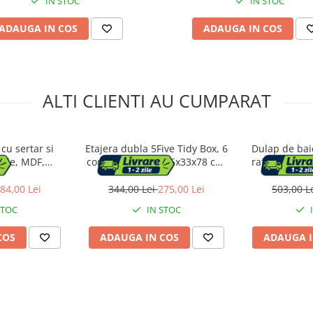
IN STOC
IN STOC
ADAUGA IN COS
ADAUGA IN COS
ALTI CLIENTI AU CUMPARAT
cu sertar si
Etajera dubla 5Five Tidy Box, 6
Dulap de baie
bile, MDF,
compartimente, 66x33x78 cm,
raft deschis,
 cm, alb
natur
sticla, raf
30x40x1
84,00 Lei
344,00 Lei
275,00 Lei
503,00 L
STOC
IN STOC
COS
ADAUGA IN COS
ADAUGA I