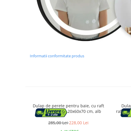
Mese cafea si decorative
Rafturi si biblioteci
Tabureti si fotolii
Mobila hol
Informatii conformitate produs
Cuiere
Pantofare
Decoratiuni
Dulap de perete pentru baie, cu raft
Dulap
reglabil si 2 usi, 20x60x70 cm, alb
rafturi
Plante artificiale
285,00 Lei
228,00 Lei
Riflaje