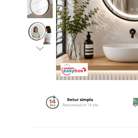
Coloane de dus
Seturi de dus
Sisteme de dus incastrate
Brate si palarii dus
Rigole si scurgere dus
Pare, furtunuri si accesorii
Accesorii dus
Toalete
Retur simplu
Seturi WC complete
Returnează în 14 zile
Rame instalare
Clapete de actionare