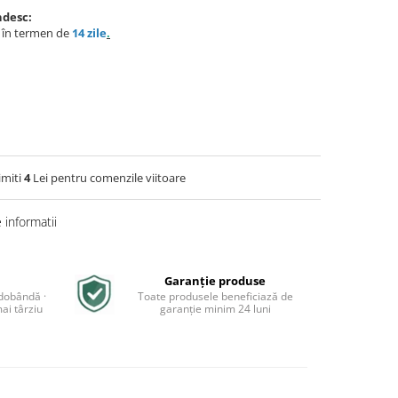
ndesc:
e în termen de
14 zile
.
imiti
4
Lei pentru comenzile viitoare
informatii
Garanție produse
 dobândă ·
Toate produsele beneficiază de
ai târziu
garanție minim 24 luni