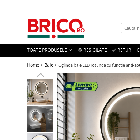
Toate Produsele
Baie
TOATE PRODUSELE
♻️ RESIGILATE
✅ RETUR
C
Baterii sanitare
Baterii bucatarie
Home /
Baie /
Oglinda baie LED rotunda cu functie anti-abur
Baterii chiuveta baie
Baterii cada si dus
Baterii bideu si dus igienic
Accesorii baterii
Sisteme de dus