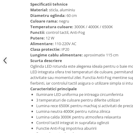
Accesorii cada
Specificatii tehnice
Material:
sticla, aluminiu
Accesorii lavoare
Diametru oglinda:
60 cm
Culoare rama:
negru
Temperatura culoare:
3000K / 4000K / 6500K
Cosuri de rufe
Functii:
control tactil, Anti-Fog
Putere:
12 W
Alimentare:
110-220V AC
Suporturi si accesorii de baie
Clasa protectie:
IP20
Lungime cablu alimentare:
aproximativ 115 cm
Scurta descriere
Bucatarie
Oglinda LED rotunda este alegerea ideala pentru o baie mo
LED integrata ofera trei temperaturi de culoare, permitand
Mobila bucatarie
activitate sau momentul zilei. Functia Anti-Fog mentine sup
fierbinti, iar controlul tactil asigura o utilizare simpla si intu
Dulapuri si rafturi depozitare
Caracteristici principale
Iluminare LED uniforma pe intreaga circumferinta
3 temperaturi de culoare pentru diferite utilizari
Mese bucatarie si living
Lumina rece 6500K pentru machiaj si activitati de preciz
Lumina neutra 4000K pentru rutina zilnica
Lumina calda 3000K pentru atmosfera relaxanta
Mobilier bucatarie
Control tactil integrat in suprafata oglinzii
Functie Anti-Fog impotriva aburirii
Scaune bucatarie & living