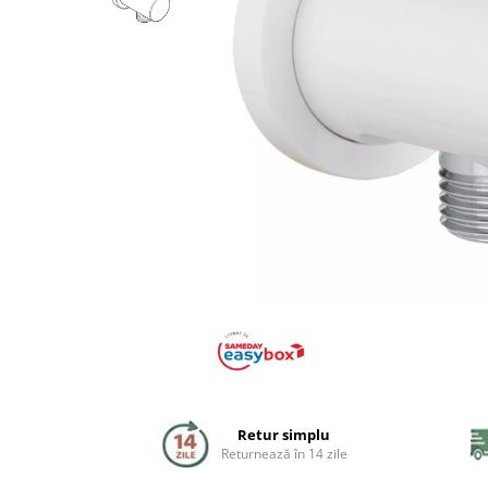
Coloane de dus
Seturi de dus
Sisteme de dus incastrate
Brate si palarii dus
Rigole si scurgere dus
Pare, furtunuri si accesorii
Accesorii dus
Toalete
Seturi WC complete
Retur simplu
Rame instalare
Returnează în 14 zile
Clapete de actionare