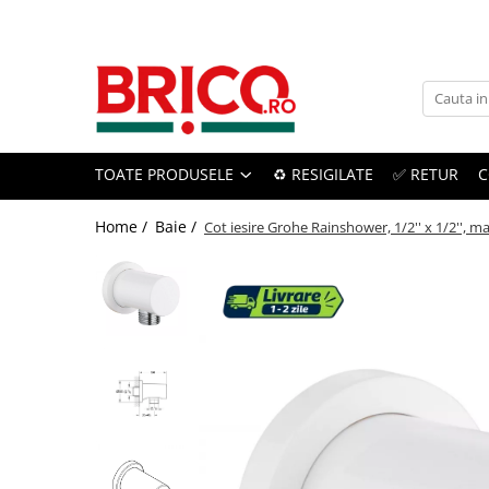
Toate Produsele
Baie
TOATE PRODUSELE
♻️ RESIGILATE
✅ RETUR
C
Baterii sanitare
Baterii bucatarie
Home /
Baie /
Cot iesire Grohe Rainshower, 1/2'' x 1/2'', m
Baterii chiuveta baie
Baterii cada si dus
Baterii bideu si dus igienic
Accesorii baterii
Sisteme de dus