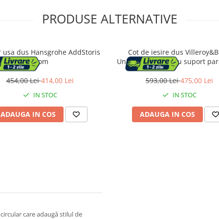
PRODUSE ALTERNATIVE
 usa dus Hansgrohe AddStoris
Cot de iesire dus Villeroy&
crom
Universal rotund cu suport par
periat
454,00 Lei
414,00 Lei
593,00 Lei
475,00 Lei
IN STOC
IN STOC
ADAUGA IN COS
ADAUGA IN COS
circular care adaugă stilul de