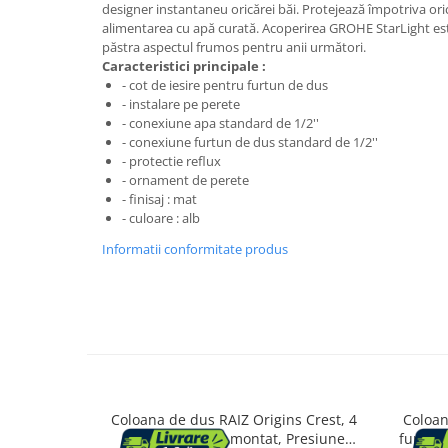
Aparate de tuns & ras
designer instantaneu oricărei băi. Protejează împotriva oric
alimentarea cu apă curată. Acoperirea GROHE StarLight este
Cantare corporale
păstra aspectul frumos pentru anii următori.
Mobilier pentru baie
Caracteristici principale :
- cot de iesire pentru furtun de dus
- instalare pe perete
Baza lavoar
- conexiune apa standard de 1/2''
- conexiune furtun de dus standard de 1/2''
- protectie reflux
Dulapuri baie
- ornament de perete
- finisaj : mat
- culoare : alb
Mobilier baie
Informatii conformitate produs
Oglinzi baie
Accesorii baie
Cuiere si suporturi prosoape
Rafturi si depozitare
Coloana de dus RAIZ Origins Crest, 4
Coloan
functii, Usor de montat, Presiune
functii