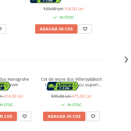
 Dus fix
1200x85mm
reglabil, 
, Gri mat
ploaie
123,00 Lei
104,00 Lei
5
IN STOC
ADAUGA IN COS
AD
dus Hansgrohe
Cot de iesire dus Villeroy&Boch
Etajera du
oris crom
Universal rotund cu suport
AddSt
para auriu periat
ei
414,00 Lei
593,00 Lei
475,00 Lei
523,0
IN STOC
IN STOC
N COS
ADAUGA IN COS
ADAUG