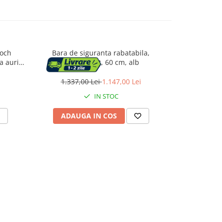
Boch
Bara de siguranta rabatabila,
Bara de sig
a auriu
Thermomat, 60 cm, alb
de
1.337,00 Lei
1.147,00 Lei
407,
IN STOC
ADAUGA IN COS
ADAU