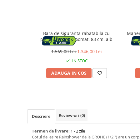
Capace WC
Accesorii WC
Bara de siguranta rabatabila cu
Maner
porthartie, Thermomat, 83 cm, alb
Ingrijire personala
1.569,00 Lei
1.346,00 Lei
Uscatoare de par
IN STOC
ADAUGA IN COS
Placi de indreptat parul
Perii de par electrice
Ondulatoare
Review-uri
(0)
Descriere
Epilatoare
Termen de livrare:
1 - 2 zile
Cotul de ieșire Rainshower de la GROHE (1/2 ") are un corp 