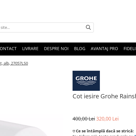
ONTACT
LIVRARE
DESPRE NOI
BLOG
AVANTAJ PRO
FIDEL
at, alb, 27057LS0
Cot iesire Grohe Rainsh
400,00 Lei
320,00 Lei
⛉ Ce se întâmplă dacă se strică: