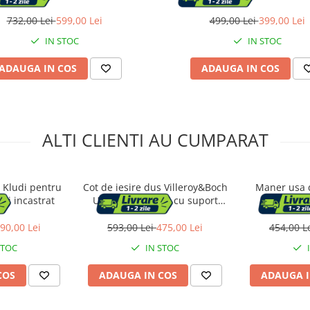
il, Afisaj electronic, materiale
Presiune ridicata, Para de dus,
, Presiune ridicata, Dus fix cu
cu functie ploaie, Functie bideu
732,00 Lei
599,00 Lei
499,00 Lei
399,00 Lei
 ploaie, Functie bideu, Argintiu
IN STOC
IN STOC
ADAUGA IN COS
ADAUGA IN COS
ALTI CLIENTI AU CUMPARAT
t Kludi pentru
Cot de iesire dus Villeroy&Boch
Maner usa 
aj incastrat
Universal rotund cu suport
AddSt
para negru mat
90,00 Lei
593,00 Lei
475,00 Lei
454,00 L
STOC
IN STOC
COS
ADAUGA IN COS
ADAUGA I