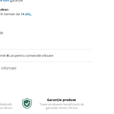
24 luni
garanție
ndesc:
e în termen de
14 zile
.
26
imiti
6
Lei pentru comenzile viitoare
informatii
Garanție produse
 dobândă ·
Toate produsele beneficiază de
ai târziu
garanție minim 24 luni