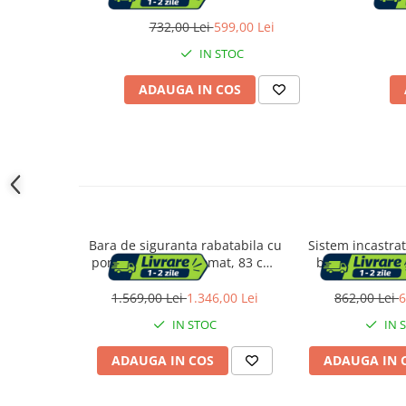
Accesorii cada
ridicata, Jet reglabil, Materiale premium,
reglab
Dus fix cu functie ploaie, Functie bideu,
premium
732,00 Lei
599,00 Lei
Accesorii lavoare
Argintiu
functie
IN STOC
ADAUGA IN COS
Cosuri de rufe
Suporturi si accesorii de baie
Bucatarie
Mobila bucatarie
Bara de siguranta rabatabila cu
Sistem incastra
porthartie, Thermomat, 83 cm,
baterii cu mont
Dulapuri si rafturi depozitare
alb
1.569,00 Lei
1.346,00 Lei
862,00 Lei
6
Mese bucatarie si living
IN STOC
IN 
ADAUGA IN COS
ADAUGA IN 
Mobilier bucatarie
Scaune bucatarie & living