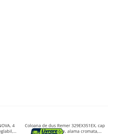
NOVA, 4
Coloana de dus Remer 329EX351EX, cap
Coloana d
glabil,
de dus tip ploaie, alama cromata,
functii, Di