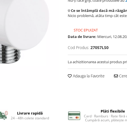
Nu-ți face griji, toate produsele au
⛉ Ce se întâmplă dacă mă răzgâ
Nicio problemă, atâta timp cât est
STOC EPUIZAT
Data de livrare:
Miercuri, 12.08.20
Cod Produs:
27057LS0
La achizitionarea acestui produs pr
Adauga la Favorite
Cere 
Plăti flexibile
Livrare rapidă
Card · Ramburs · Rate fără
24 - 48h colete standard
Cumpără acum, plătește m