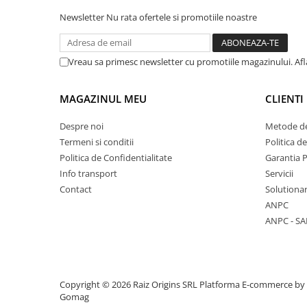
Vase & ustensile pentru gatit
Newsletter
Nu rata ofertele si promotiile noastre
Tigai si seturi
Oale si cratite
Vreau sa primesc newsletter cu promotiile magazinului. Af
Oale sub presiune
Tavi
MAGAZINUL MEU
CLIENTI
Ustensile bucatarie
Despre noi
Metode de
Accesorii pentru bucatarie
Termeni si conditii
Politica d
Politica de Confidentialitate
Garantia 
Cosuri de gunoi
Info transport
Servicii
Contact
Solutionar
Suporturi si accesorii de bucatarie
ANPC
ANPC - SA
Living & hol
Mobila living
Copyright © 2026 Raiz Origins SRL
Platforma E-commerce by
Comode
Gomag