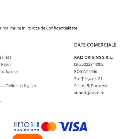
la mai multe in
Politica de Confidentialitate
DATE COMERCIALE
 Plata
RAIZ ORIGINS S.R.L.
e Retur
J2025022844003
Produselor
RO51542456
Str. Țelița nr. 21
ea Online a Litigiilor
Sector 5, Bucuresti
suport@brico.ro
L