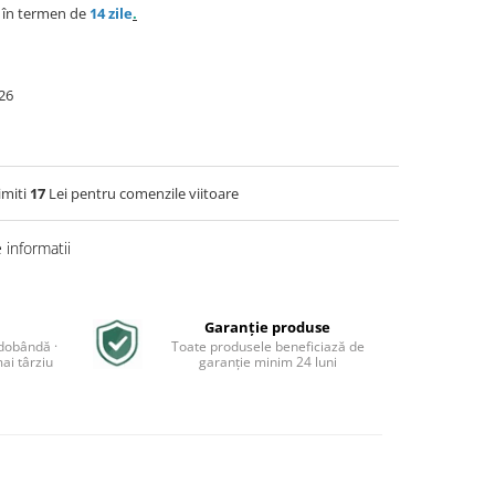
e în termen de
14 zile
.
26
imiti
17
Lei pentru comenzile viitoare
informatii
Garanție produse
 dobândă ·
Toate produsele beneficiază de
ai târziu
garanție minim 24 luni