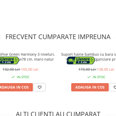
FRECVENT CUMPARATE IMPREUNA
 5Five Green Harmony 3 niveluri,
Suport haine bambus cu bara si
mbus, 30x25x78 cm, maro natur
44x22x113 cm, organizare pra
maro
132,00 Lei
105,00 Lei
173,00 Lei
138,00 Lei
IN STOC
IN STOC
ADAUGA IN COS
ADAUGA IN COS
ALTI CLIENTI AU CUMPARAT