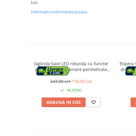
Aparate de tuns & ras
baii.
Cantare corporale
Informatii conformitate produs
Mobilier pentru baie
Baza lavoar
Dulapuri baie
Oglinda baie LED rotunda cu functie
Etajera
anti-aburire, iluminare perimetrala
din ba
Mobilier baie
reglabila cu control tactil, 60 cm
243,00 Lei
194,00 Lei
Oglinzi baie
IN STOC
Accesorii baie
ADAUGA IN COS
Cuiere si suporturi prosoape
Rafturi si depozitare