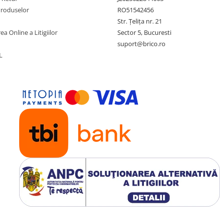
Produselor
RO51542456
Str. Țelița nr. 21
ea Online a Litigiilor
Sector 5, Bucuresti
suport@brico.ro
L