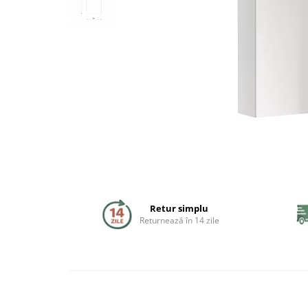
Coloane de dus
Seturi de dus
Sisteme de dus incastrate
Brate si palarii dus
Rigole si scurgere dus
Pare, furtunuri si accesorii
Accesorii dus
Retur simplu
Toalete
Returnează în 14 zile
Seturi WC complete
Rame instalare
Clapete de actionare