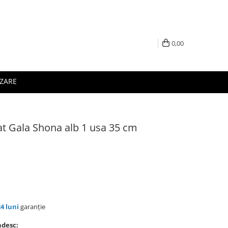
0,00
IZARE
t Gala Shona alb 1 usa 35 cm
24 luni
garanție
ndesc: