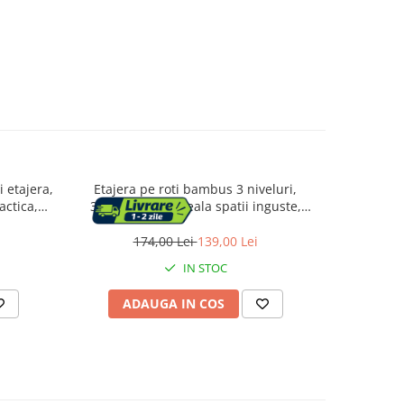
 etajera,
Etajera pe roti bambus 3 niveluri,
Raft d
ctica,
33x18x89 cm, ideala spatii inguste,
bucatarie
natur
na
174,00 Lei
139,00 Lei
2
IN STOC
ADAUGA IN COS
AD