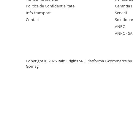
Politica de Confidentialitate
Garantia 
Vase & ustensile pentru gatit
Info transport
Servicii
Tigai si seturi
Contact
Solutionar
Oale si cratite
ANPC
Oale sub presiune
ANPC - SA
Tavi
Ustensile bucatarie
Accesorii pentru bucatarie
Copyright © 2026 Raiz Origins SRL
Platforma E-commerce by
Gomag
Cosuri de gunoi
Suporturi si accesorii de bucatarie
Living & hol
Mobila living
Comode