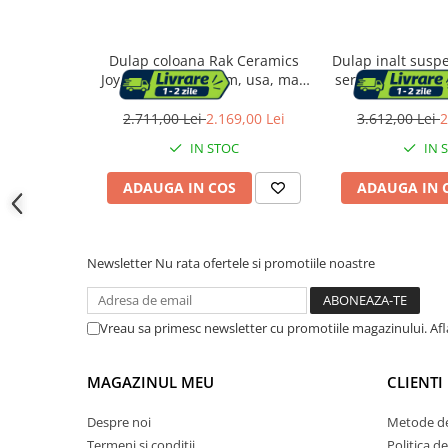
Accesorii cada
Accesorii lavoare
Dulap coloana Rak Ceramics
Dulap inalt susp
Joy, 120 x 30 x 23 cm, usa, mat,
sertare KolpaSa
maro, JOYTS120EGY
alb 130
Cosuri de rufe
2.711,00 Lei
2.169,00 Lei
3.612,00 Lei
2
IN STOC
IN 
Suporturi si accesorii de baie
ADAUGA IN COS
ADAUGA IN 
Bucatarie
Mobila bucatarie
Newsletter
Nu rata ofertele si promotiile noastre
Dulapuri si rafturi depozitare
Vreau sa primesc newsletter cu promotiile magazinului. Af
Mese bucatarie si living
MAGAZINUL MEU
CLIENTI
Mobilier bucatarie
Despre noi
Metode de
Termeni si conditii
Politica d
Scaune bucatarie & living