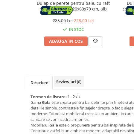
Dulap de perete pentru baie, cu raft
Dul
reglabil si 2 usi, 20x60x70 cm, alb
compa
Capace WC
285,00 Lei
228,00 Lei
IN STOC
Accesorii WC
Ingrijire personala
ADAUGA IN COS
Uscatoare de par
Placi de indreptat parul
Review-uri
(0)
Descriere
Perii de par electrice
Termen de livrare:
1 - 2 zile
Ondulatoare
Gama
Gala
este creata pentru bai definite prin finete si atent
detaliile simple, contrastele finisajelor drepte, o fac o aleg
Epilatoare
moderne. Totodata mobilierul creeaza un ambient in care o
sanitare se vor incadra armonios.
Mobilierul
Gala
este o propunere pentru bai inspirate de lu
Contribuie astfel la un ambient modern, adaptabil nevoilo