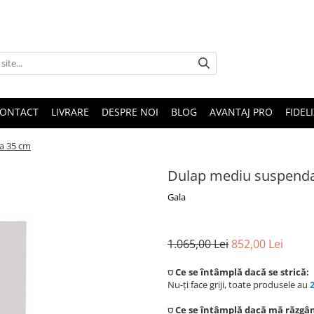
ONTACT
LIVRARE
DESPRE NOI
BLOG
AVANTAJ PRO
FIDEL
a 35 cm
Dulap mediu suspenda
Gala
1.065,00 Lei
852,00 Lei
⛉ Ce se întâmplă dacă se strică:
Nu-ți face griji, toate produsele au
⛉ Ce se întâmplă dacă mă răzgâ