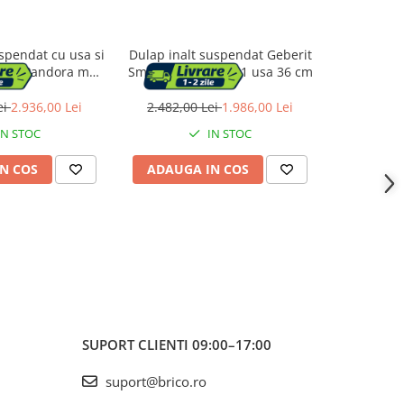
spendat cu usa si
Dulap inalt suspendat Geberit
Dulap coloa
aSan Pandora mdf
Smyle Square nuc 1 usa 36 cm
x 47 x 32 c
130x45 cm
50
ei
2.936,00 Lei
2.482,00 Lei
1.986,00 Lei
5.570,0
IN STOC
IN STOC
N COS
ADAUGA IN COS
ADAUG
SUPORT CLIENTI
09:00–17:00
suport@brico.ro