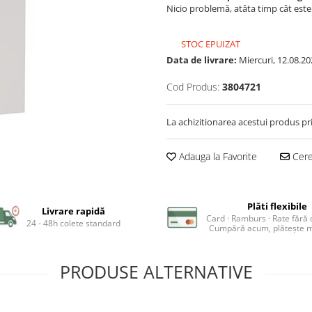
Nicio problemă, atâta timp cât est
STOC EPUIZAT
Data de livrare:
Miercuri, 12.08.20
Cod Produs:
3804721
La achizitionarea acestui produs pr
Adauga la Favorite
Cere 
Plăti flexibile
Livrare rapidă
Card · Ramburs · Rate fără
24 - 48h colete standard
Cumpără acum, plătește m
PRODUSE ALTERNATIVE