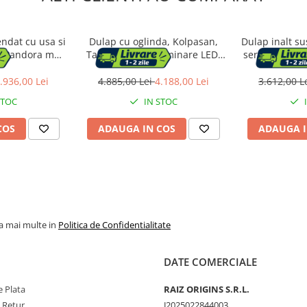
endat cu usa si
Dulap cu oglinda, Kolpasan,
Dulap inalt su
n Pandora mdf
Tara, cu 4 usi, iluminare LED,
sertare Kolp
x45 cm
110 cm, craft wood
negru 
.936,00 Lei
4.885,00 Lei
4.188,00 Lei
3.612,00 L
STOC
IN STOC
COS
ADAUGA IN COS
ADAUGA I
la mai multe in
Politica de Confidentialitate
DATE COMERCIALE
 Plata
RAIZ ORIGINS S.R.L.
e Retur
J2025022844003