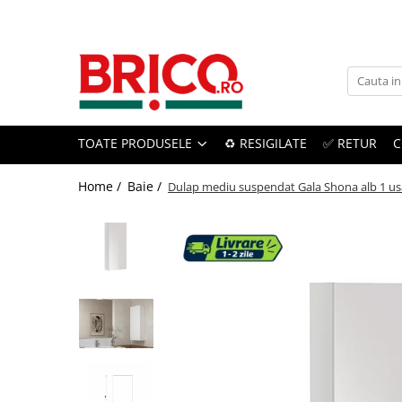
Toate Produsele
Baie
TOATE PRODUSELE
♻️ RESIGILATE
✅ RETUR
C
Baterii sanitare
Baterii bucatarie
Home /
Baie /
Dulap mediu suspendat Gala Shona alb 1 us
Baterii chiuveta baie
Baterii cada si dus
Baterii bideu si dus igienic
Accesorii baterii
Sisteme de dus