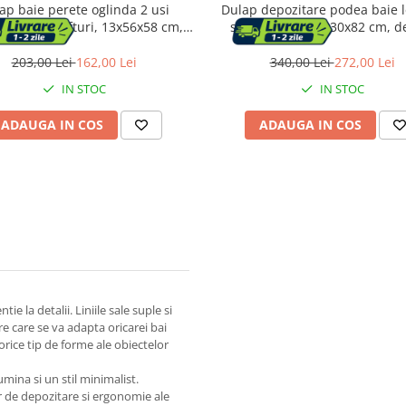
ap baie perete oglinda 2 usi
Dulap depozitare podea baie 
rtiment rafturi, 13x56x58 cm,
sertare mdf, 30x30x82 cm, d
depozitare, alb
compact, alb
203,00 Lei
162,00 Lei
340,00 Lei
272,00 Lei
IN STOC
IN STOC
ADAUGA IN COS
ADAUGA IN COS
ie la detalii. Liniile sale suple si
ere care se va adapta oricarei bai
rice tip de forme ale obiectelor
mina si un stil minimalist.
r de depozitare si ergonomie ale