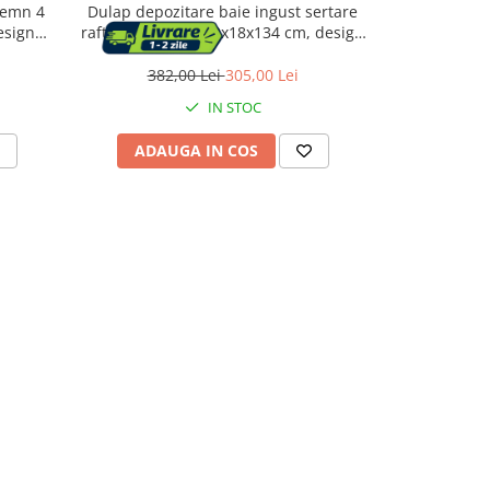
lemn 4
Dulap depozitare baie ingust sertare
Dulap de baie
esign
raft reglabil pal, 40x18x134 cm, design
rafturi, PAL
compact, alb
382,00 Lei
305,00 Lei
443,
IN STOC
ADAUGA IN COS
ADAU