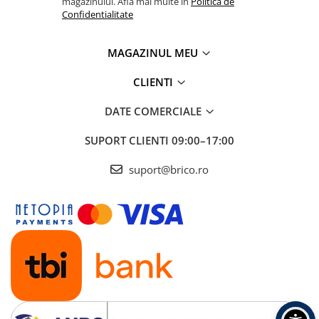
Radio cu ceas & portabile
magazinului. Afla mai multe in
Politica de
Confidentialitate
Dormitor & birou
MAGAZINUL MEU
Mobila dormitor
CLIENTI
Dulapuri dormitor
DATE COMERCIALE
Mese toaleta si oglinzi
SUPORT CLIENTI
09:00–17:00
Noptiere
suport@brico.ro
Mobila birou
Birouri
Scaune birou
Camera copilului
Mese si scaune pentru copii
Fotolii pentru copii