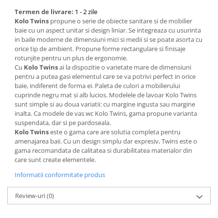
Termen de livrare:
1 - 2 zile
Bucatarie
Kolo Twins
propune o serie de obiecte sanitare si de mobilier
baie cu un aspect unitar si design liniar. Se integreaza cu usurinta
Mobila bucatarie
in baile moderne de dimensiuni mici si medii si se poate asorta cu
orice tip de ambient. Propune forme rectangulare si finisaje
rotunjite pentru un plus de ergonomie.
Dulapuri si rafturi depozitare
Cu
Kolo Twins
ai la dispozitie o varietate mare de dimensiuni
pentru a putea gasi elementul care se va potrivi perfect in orice
Mese bucatarie si living
baie, indiferent de forma ei. Paleta de culori a mobilierului
cuprinde negru mat si alb lucios. Modelele de lavoar Kolo Twins
Mobilier bucatarie
sunt simple si au doua variatii: cu margine ingusta sau margine
inalta. Ca modele de vas wc Kolo Twins, gama propune varianta
suspendata, dar si pe pardoseala.
Scaune bucatarie & living
Kolo Twins
este o gama care are solutia completa pentru
Vase & ustensile pentru gatit
amenajarea baii. Cu un design simplu dar expresiv, Twins este o
gama recomandata de calitatea si durabilitatea materialor din
Tigai si seturi
care sunt create elementele.
Oale si cratite
Informatii conformitate produs
Oale sub presiune
Tavi
Review-uri
(0)
Ustensile bucatarie
Accesorii pentru bucatarie