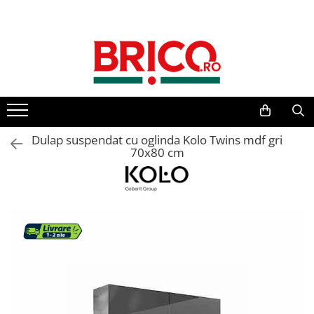
Toate Produsele
Baie
Baterii sanitare
Baterii bucatarie
Dulap suspendat cu oglinda Kolo Twins mdf gri
70x80 cm
Baterii chiuveta baie
Baterii cada si dus
Baterii bideu si dus igienic
Accesorii baterii
Sisteme de dus