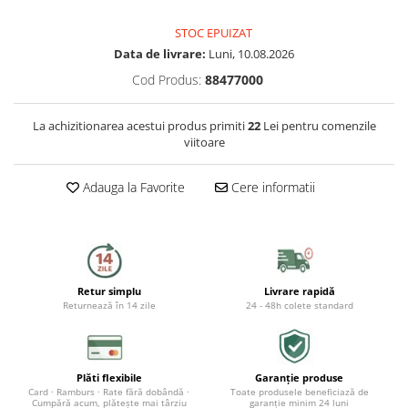
Capace WC
STOC EPUIZAT
Accesorii WC
Data de livrare:
Luni, 10.08.2026
Ingrijire personala
Cod Produs:
88477000
Uscatoare de par
La achizitionarea acestui produs primiti
22
Lei pentru comenzile
viitoare
Placi de indreptat parul
Adauga la Favorite
Cere informatii
Perii de par electrice
Ondulatoare
Epilatoare
Retur simplu
Livrare rapidă
Returnează în 14 zile
24 - 48h colete standard
Aparate de tuns & ras
Cantare corporale
Mobilier pentru baie
Plăti flexibile
Garanție produse
Card · Ramburs · Rate fără dobândă ·
Toate produsele beneficiază de
Cumpără acum, plătește mai târziu
garanție minim 24 luni