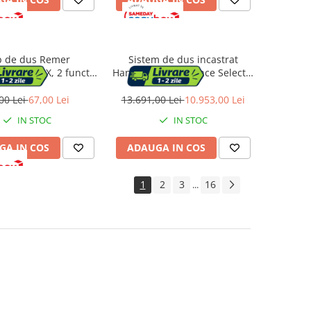
 de dus Remer
Sistem de dus incastrat
rie 355FOX, 2 functii,
Hansgrohe Raindance Select S
nticalcar, articulatie
240 negru mat
, finisaj crom lucios
00 Lei
67,00 Lei
13.691,00 Lei
10.953,00 Lei
IN STOC
IN STOC
GA IN COS
ADAUGA IN COS
1
2
3
16
...