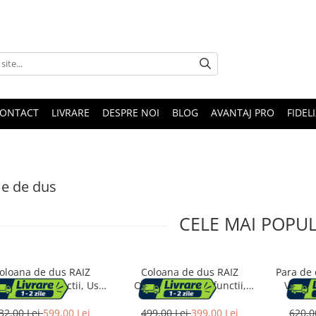
ONTACT
LIVRARE
DESPRE NOI
BLOG
AVANTAJ PRO
FIDEL
e de dus
CELE MAI POPU
oloana de dus RAIZ
Coloana de dus RAIZ
Para de 
ns Crest, 4 functii, Usor
Origins NOVA, 4 functii,
Verve 
e montat, Presiune
Montare rapida, Jet reglabil,
idicata, Jet reglabil,
Presiune ridicata, Para de
32,00 Lei
599,00 Lei
499,00 Lei
399,00 Lei
620,0