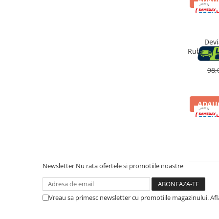
Accesorii cada
Accesorii lavoare
Devi
Cosuri de rufe
Rubinette
alama
apare
98,
Suporturi si accesorii de baie
Bucatarie
ADAUG
Mobila bucatarie
Dulapuri si rafturi depozitare
Newsletter
Nu rata ofertele si promotiile noastre
Mese bucatarie si living
Mobilier bucatarie
Vreau sa primesc newsletter cu promotiile magazinului. Af
Scaune bucatarie & living