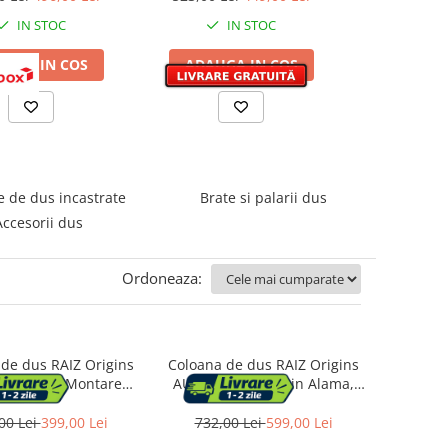
dus, Dus fix cu functie
IN STOC
IN STOC
I
ploaie, Functie bideu, Gri
lucios
AUGA IN COS
ADAUGA IN COS
ADAUGA
e de dus incastrate
Brate si palarii dus
Accesorii dus
Ordoneaza:
de dus RAIZ Origins
Coloana de dus RAIZ Origins
4 functii, Montare
AURA, 4 functii, Din Alama,
Jet reglabil, Presiune
usor de montat, jet reglabil,
, Para de dus, Dus fix
Afisaj electronic, materiale
00 Lei
399,00 Lei
732,00 Lei
599,00 Lei
tie ploaie, Functie
premium, Presiune ridicata,