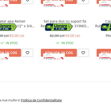
ator apa Remer
Set para dus cu suport fix
Cap
rie 316A, 1/2" x 3/4",
Remer Rubinetterie 319MOX,
Rubinette
 cromata, montaj
3 functii, montaj pe perete,
sistem a
nt, finisaj lucios
finisaj crom lucios, alama
sferica
00 Lei
83,00 Lei
82,00 Lei
69,00 Lei
79,
IN STOC
IN STOC
A IN COS
ADAUGA IN COS
ADAU
la mai multe in
Politica de Confidentialitate