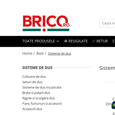
Toate Produsele
Baie
TOATE PRODUSELE
♻️ RESIGILATE
✅ RETUR
C
Baterii sanitare
Baterii bucatarie
Home /
Baie /
Sisteme de dus
Baterii chiuveta baie
Sistem
SISTEME DE DUS
Baterii cada si dus
Coloane de dus
Seturi de dus
Baterii bideu si dus igienic
Sisteme de dus incastrate
Brate si palarii dus
Accesorii baterii
Rigole si scurgere dus
C
Pare, furtunuri si accesorii
Origi
Sisteme de dus
d
Accesorii dus
r
7