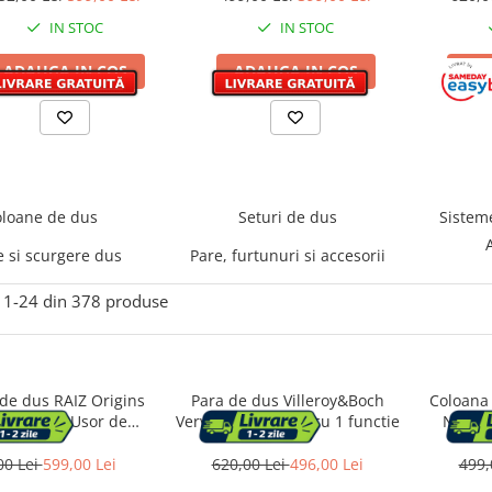
riale premium, Dus fix
dus, Dus fix cu functie
IN STOC
IN STOC
functie ploaie, Functie
ploaie, Functie bideu, Gri
bideu, Argintiu
mat
ADAUGA IN COS
ADAUGA IN COS
AD
loane de dus
Seturi de dus
Sistem
e si scurgere dus
Pare, furtunuri si accesorii
1-
24
din
378
produse
de dus RAIZ Origins
Para de dus Villeroy&Boch
Coloana 
 4 functii, Usor de
Verve auriu periat cu 1 functie
NOVA, 
resiune ridicata, Jet
rapida, 
, Materiale premium,
ridicata
00 Lei
599,00 Lei
620,00 Lei
496,00 Lei
499,
 cu functie ploaie,
cu func