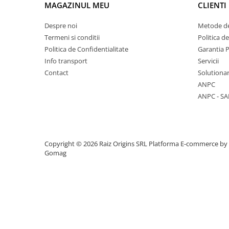
MAGAZINUL MEU
CLIENTI
Vase & ustensile pentru gatit
Despre noi
Metode de
Tigai si seturi
Termeni si conditii
Politica d
Oale si cratite
Politica de Confidentialitate
Garantia 
Oale sub presiune
Info transport
Servicii
Tavi
Contact
Solutionar
Ustensile bucatarie
ANPC
Accesorii pentru bucatarie
ANPC - SA
Cosuri de gunoi
Copyright © 2026 Raiz Origins SRL
Platforma E-commerce by
Suporturi si accesorii de bucatarie
Gomag
Living & hol
Mobila living
Comode