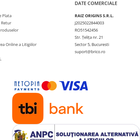
DATE COMERCIALE
 Plata
RAIZ ORIGINS S.R.L.
e Retur
J2025022844003
Produselor
RO51542456
Str. Țelița nr. 21
ea Online a Litigiilor
Sector 5, Bucuresti
suport@brico.ro
L