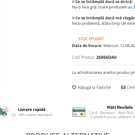
⛉ Ce se întâmplă dacă se strică:
Nu-ți face griji, toate produsele au
⛉ Ce se întâmplă dacă mă răzgâ
Nicio problemă, atâta timp cât est
STOC EPUIZAT
Data de livrare:
Miercuri, 12.08.20
Cod Produs:
26866DA0
La achizitionarea acestui produs pr
Adauga la Favorite
Cere 
Plăti flexibile
Livrare rapidă
Card · Ramburs · Rate fără
24 - 48h colete standard
Cumpără acum, plătește m