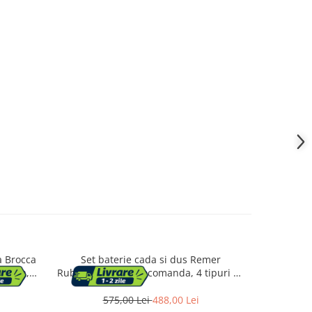
a Brocca
Set baterie cada si dus Remer
Baterie
manda,
Rubinetterie, monocomanda, 4 tipuri de
ShowerS
ete,
jeturi, Cromat
 Usor de
575,00 Lei
488,00 Lei
3.