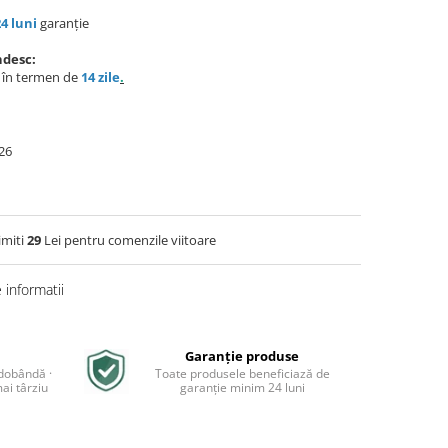
24 luni
garanție
ndesc:
e în termen de
14 zile
.
26
imiti
29
Lei pentru comenzile viitoare
informatii
Garanție produse
 dobândă ·
Toate produsele beneficiază de
ai târziu
garanție minim 24 luni