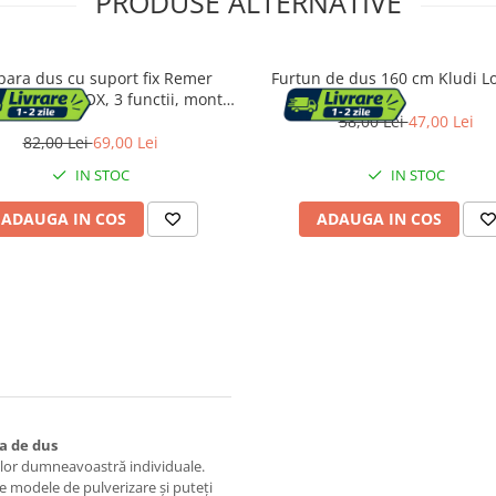
PRODUSE ALTERNATIVE
para dus cu suport fix Remer
Furtun de dus 160 cm Kludi Lo
terie 319MOX, 3 functii, montaj
ete, finisaj crom lucios, alama
58,00 Lei
47,00 Lei
82,00 Lei
69,00 Lei
IN STOC
IN STOC
ADAUGA IN COS
ADAUGA IN COS
a de dus
voilor dumneavoastră individuale.
 modele de pulverizare și puteți