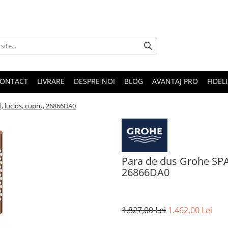
ONTACT
LIVRARE
DESPRE NOI
BLOG
AVANTAJ PRO
FIDEL
, lucios, cupru, 26866DA0
Para de dus Grohe SPA 
26866DA0
1.827,00 Lei
1.462,00 Lei