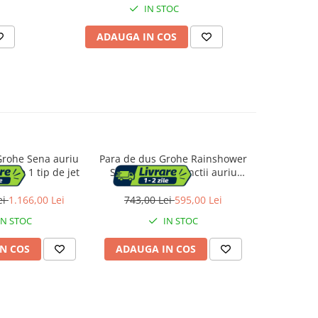
itara,
IN STOC
ADAUGA IN COS
AD
Grohe Sena auriu
Para de dus Grohe Rainshower
Para de d
nrise 1 tip de jet
SmartActive 3 functii auriu
SmartAct
lucios Cool Sunrise
peria
ei
1.166,00 Lei
743,00 Lei
595,00 Lei
775,0
IN STOC
IN STOC
N COS
ADAUGA IN COS
ADAUG