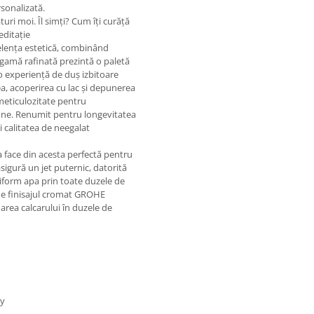
rsonalizată.
turi moi. Îl simți? Cum îți curăță
ditație
lența estetică, combinând
 gamă rafinată prezintă o paletă
d o experiență de duș izbitoare
ea, acoperirea cu lac și depunerea
u meticulozitate pentru
oziune. Renumit pentru longevitatea
i calitatea de neegalat
 face din acesta perfectă pentru
sigură un jet puternic, datorită
form apa prin toate duzele de
 de finisajul cromat GROHE
area calcarului în duzele de
ay