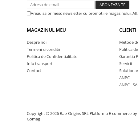
Mese cafea si decorative
Vreau sa primesc newsletter cu promotiile magazinului. Af
Rafturi si biblioteci
MAGAZINUL MEU
CLIENTI
Despre noi
Metode de
Tabureti si fotolii
Termeni si conditii
Politica d
Mobila hol
Politica de Confidentialitate
Garantia 
Info transport
Servicii
Contact
Solutionar
ANPC
Cuiere
ANPC - SA
Pantofare
Decoratiuni
Copyright © 2026 Raiz Origins SRL
Platforma E-commerce by
Gomag
Plante artificiale
Riflaje