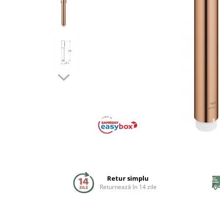
Coloane de dus
Seturi de dus
Sisteme de dus incastrate
Brate si palarii dus
Rigole si scurgere dus
Pare, furtunuri si accesorii
Accesorii dus
Toalete
Seturi WC complete
Retur simplu
Returnează în 14 zile
Rame instalare
Clapete de actionare