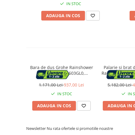
IN STOC
Vase & ustensile pentru gatit
ADAUGA IN COS
Tigai si seturi
Oale si cratite
Oale sub presiune
Tavi
Ustensile bucatarie
Accesorii pentru bucatarie
Bara de dus Grohe Rainshower
Palarie si brat
SmartActive 26603GL0,
Rainshower Cos
Cosuri de gunoi
aparenta, universala, 900 mm,
auriu periat Co
lucios, auriu
func
1.171,00 Lei
937,00 Lei
5.182,00 Lei
4
Suporturi si accesorii de bucatarie
IN STOC
IN 
Living & hol
ADAUGA IN COS
ADAUGA IN 
Mobila living
Comode
Newsletter
Nu rata ofertele si promotiile noastre