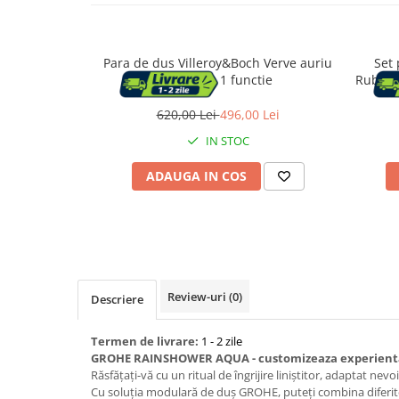
Capace WC
Para de dus Villeroy&Boch Verve auriu
Set 
periat cu 1 functie
Rubinet
Accesorii WC
pe per
620,00 Lei
496,00 Lei
Ingrijire personala
IN STOC
Uscatoare de par
ADAUGA IN COS
Placi de indreptat parul
Perii de par electrice
Ondulatoare
Review-uri
(0)
Descriere
Epilatoare
Termen de livrare:
1 - 2 zile
GROHE RAINSHOWER AQUA - customizeaza experient
Răsfățați-vă cu un ritual de îngrijire liniștitor, adaptat ne
Cu soluția modulară de duș GROHE, puteți combina diferite