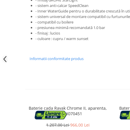
- finisaj GROHE StarLight
Accesorii cada
- sistem anti-calcar SpeedClean
- Inner WaterGuide pentru o durabilitate crescută în uti
Accesorii lavoare
- sistem universal de montare compatibil cu furtunuril
- compatibil cu boilere
- presiunea minimă recomandată 1.0 bar
Cosuri de rufe
- finisaj : lucios
- culoare : cupru / warm sunset
Suporturi si accesorii de baie
Informatii conformitate produs
Bucatarie
Mobila bucatarie
Dulapuri si rafturi depozitare
Mese bucatarie si living
Baterie cada Ravak Chrome II, aparenta,
Bater
crom, X070451
Mobilier bucatarie
1.207,00 Lei
966,00 Lei
Scaune bucatarie & living