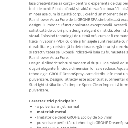
Aparate de tuns & ras
lăsa creativitatea să curgă - pentru o experiență de duș pe
Închide ochii. Ploaia blândă și caldă de vară coboară în pică
Cantare corporale
mintea așa cum îți curăță corpul, creând un moment de me
Mobilier pentru baie
Rainshower Aqua Pure de la GROHE SPA simbolizează exce
designul uimitor cu funcționalitatea excepțională. Această
sofisticată de culori și un design elegant din sticlă, oferin
Baza lavoar
vizual. Folosind tehnologii de ultimă oră, cum ar fi cromar
fizică în vapori (PVD), culorile și finisajele sunt realizate c
Dulapuri baie
durabilitate și rezistență la deteriorare, zgârieturi și cor
și atractivitatea sa luxoasă, ridicați-vă baia cu frumusețea ș
Rainshower Aqua Pure.
Designul cilindric sobru și modern al dușului de mână Aqua
Mobilier baie
dușuri elegante. În ciuda dimensiunilor sale reduse, Aqua a
tehnologiei GROHE DreamSpray, care distribuie în mod uni
Oglinzi baie
pulverizare. Designul atractiv este accentuat suplimentar
StarLight strălucitor, în timp ce SpeedClean împiedică form
pulverizare.
Accesorii baie
Caracteristici principale :
- o pulverizare : jet normal
Cuiere si suporturi prosoape
- material: metal
Rafturi si depozitare
- limitator de debit GROHE EcoJoy de 6.6 l/min
- pulverizare perfectă cu tehnologia GROHE DreamSpr