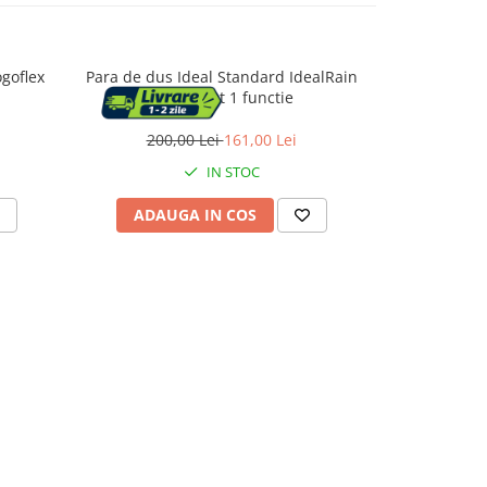
goflex
Para de dus Ideal Standard IdealRain
Para de dus 
negru mat 1 functie
alb m
200,00 Lei
161,00 Lei
1.00
IN STOC
ADAUGA IN COS
ADAU