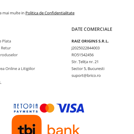
la mai multe in
Politica de Confidentialitate
DATE COMERCIALE
 Plata
RAIZ ORIGINS S.R.L.
e Retur
J2025022844003
Produselor
RO51542456
Str. Țelița nr. 21
ea Online a Litigiilor
Sector 5, Bucuresti
suport@brico.ro
L