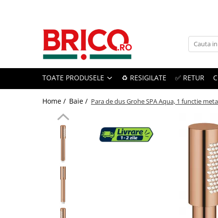
Toate Produsele
Baie
TOATE PRODUSELE
♻️ RESIGILATE
✅ RETUR
C
Baterii sanitare
Baterii bucatarie
Home /
Baie /
Para de dus Grohe SPA Aqua, 1 functie metal
Baterii chiuveta baie
Baterii cada si dus
Baterii bideu si dus igienic
Accesorii baterii
Sisteme de dus