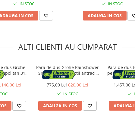
curatat si instalat, alama san
IN STOC
IN STOC
Finisaj crom
ADAUGA IN COS
ADAUGA IN COS
ALTI CLIENTI AU CUMPARAT
 de dus Grohe
Para de dus Grohe Rainshower
Para de dus 
mopolitan 310
SmartActive 3 functii antracit
periat Cool Su
ol Sunrise 1
periat Hard Graphite
tie
.146,00 Lei
775,00 Lei
620,00 Lei
1.457,00 L
STOC
IN STOC
COS
ADAUGA IN COS
ADAUGA I