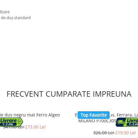
lizare
e de duş standard
FRECVENT CUMPARATE IMPREUNA
ie dus negru mat Ferro Algeo
Baterie cada si dus, Ferrara, L
MILANO P700C305, Monoco
Design slim, Montaj pe per
341,00 Lei
273,00 Lei
Economie de apa, Silentioasa,
326,00 Lei
219,00 Lei