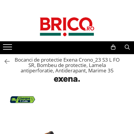
Toate Produsele
Baie
Baterii sanitare
Baterii bucatarie
Bocanci de protectie Exena Crono_23 S3 L FO
SR, Bombeu de protectie, Lamela
antiperforatie, Antiderapant, Marime 35
Baterii chiuveta baie
Baterii cada si dus
Baterii bideu si dus igienic
Accesorii baterii
Sisteme de dus