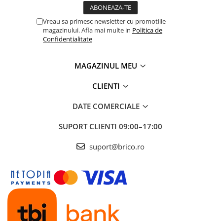
Depozitare jucarii
Jucarii si accesorii
Vreau sa primesc newsletter cu promotiile
magazinului. Afla mai multe in
Politica de
Mobila copii
Confidentialitate
Depozitare si organizare
MAGAZINUL MEU
Cutii organizatoare
CLIENTI
Garderobe
DATE COMERCIALE
Organizatoare sertar si dulap
SUPORT CLIENTI
09:00–17:00
Rafturi depozitare
suport@brico.ro
Umerase si huse haine
Gradina & balcon
Unelte motorizate