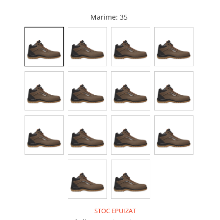
Capace WC
Marime
: 35
Accesorii WC
Ingrijire personala
Uscatoare de par
Placi de indreptat parul
Perii de par electrice
Ondulatoare
Epilatoare
Aparate de tuns & ras
Cantare corporale
Mobilier pentru baie
STOC EPUIZAT