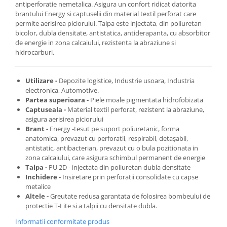
antiperforatie nemetalica. Asigura un confort ridicat datorita
brantului Energy si captuselii din material textil perforat care
permite aerisirea piciorului. Talpa este injectata, din poliuretan
Cosuri de gunoi
bicolor, dubla densitate, antistatica, antiderapanta, cu absorbitor
de energie in zona calcaiului, rezistenta la abraziune si
Suporturi si accesorii de bucatarie
hidrocarburi.
Living & hol
Utilizare -
Depozite logistice, Industrie usoara, Industria
Mobila living
electronica, Automotive.
Partea superioara -
Piele moale pigmentata hidrofobizata
Captuseala -
Material textil perforat, rezistent la abraziune,
Comode
asigura aerisirea piciorului
Brant -
Energy -tesut pe suport poliuretanic, forma
Mese cafea si decorative
anatomica, prevazut cu perforatii, respirabil, detaşabil,
antistatic, antibacterian, prevazut cu o bula pozitionata in
zona calcaiului, care asigura schimbul permanent de energie
Rafturi si biblioteci
Talpa -
PU 2D - injectata din poliuretan dubla densitate
Inchidere -
Insiretare prin perforatii consolidate cu capse
Tabureti si fotolii
metalice
Altele -
Greutate redusa garantata de folosirea bombeului de
Mobila hol
protectie T-Lite si a talpii cu densitate dubla.
Informatii conformitate produs
Cuiere