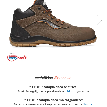
Coloane de dus
Seturi de dus
Sisteme de dus incastrate
Brate si palarii dus
Rigole si scurgere dus
Pare, furtunuri si accesorii
Accesorii dus
Toalete
Seturi WC complete
339,00 Lei
290,00 Lei
Rame instalare
⛉ Ce se întâmplă dacă se strică:
Nu-ți face griji, toate produsele au
24 luni
garanție
Clapete de actionare
⛉ Ce se întâmplă dacă mă răzgândesc:
Nicio problemă, atâta timp cât este în termen de
14 zile
.