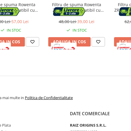
 de spuma Rowenta
Filtru de spuma Rowenta
Filtru
06, compatibil cu
ZR009007, compatibil cu
ZR904401
rul Rowenta X-Force
aspiratoarele Rowenta X-Force
de pr
8.60 Aqua, seriile
Flex 11.60, 12.60, 14.60 si
aspira
00 Lei
57,00 Lei
48,00 Lei
39,00 Lei
62,
RH969xxx
15.60, seriile RH99xx si
Force Ser
IN STOC
IN STOC
RH98xx
A IN COS
ADAUGA IN COS
ADAU
la mai multe in
Politica de Confidentialitate
DATE COMERCIALE
 Plata
RAIZ ORIGINS S.R.L.