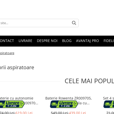
ONTACT
LIVRARE
DESPRE NOI
BLOG
AVANTAJ PRO
FIDEL
spiratoare
rii aspiratoare
CELE MAI POPU
aterie cu autonomie
Baterie Rowenta ZR009705,
Set 4 
nsa Rowenta ZR009702,
25.2V, compatibila cu
Rowe
, autonomie pana la 85
aspiratoarele verticale
Hygien
 compatibil cu gama de
Rowenta X-Force Flex 12.60,
compatibi
74,00 Lei
619,00 Lei
549,00 Lei
439,00 Lei
71,0