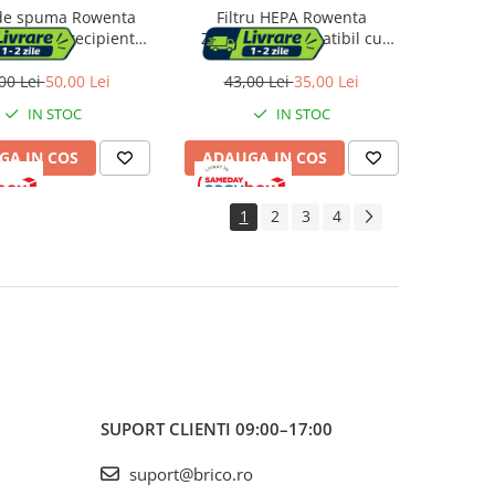
 de spuma Rowenta
Filtru HEPA Rowenta
 pentru recipientul
ZR005201, compatibil cu
af, compatibil cu
aspiratoarele verticale
toarele Rowenta Air
Rowenta Air Force Light,
00 Lei
50,00 Lei
43,00 Lei
35,00 Lei
enity, seriile RH91xx
seriile RH65xx
IN STOC
IN STOC
GA IN COS
ADAUGA IN COS
1
2
3
4
SUPORT CLIENTI
09:00–17:00
suport@brico.ro