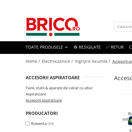
Toate Produsele
Baie
TOATE PRODUSELE
♻️ RESIGILATE
✅ RETUR
C
Baterii sanitare
Baterii bucatarie
Home /
Electrocasnice /
Ingrijire locuinta /
Accesorii a
Baterii chiuveta baie
Acceso
ACCESORII ASPIRATOARE
Baterii cada si dus
Fiare, statii & aparate de calcat cu abur
Aspiratoare
Baterii bideu si dus igienic
Accesorii aspiratoare
Accesorii baterii
PRODUCATORI
B
exti
Sisteme de dus
Rowenta
(84)
32.4V
min,
7