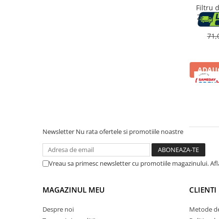
Accesorii cada
Filtru
ZR0090
Accesorii lavoare
aspirato
Flex 
71,
Cosuri de rufe
ADAUG
Suporturi si accesorii de baie
Bucatarie
Mobila bucatarie
Newsletter
Nu rata ofertele si promotiile noastre
Dulapuri si rafturi depozitare
Vreau sa primesc newsletter cu promotiile magazinului. Af
Mese bucatarie si living
MAGAZINUL MEU
CLIENTI
Mobilier bucatarie
Despre noi
Metode de
Scaune bucatarie & living