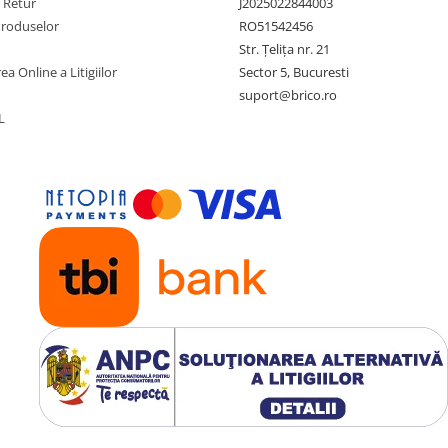
e Retur
J2025022844003
Produselor
RO51542456
Str. Țelița nr. 21
ea Online a Litigiilor
Sector 5, Bucuresti
suport@brico.ro
L