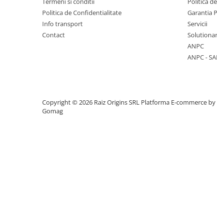
Termeni si conditii
Politica d
Vase & ustensile pentru gatit
Politica de Confidentialitate
Garantia 
Info transport
Servicii
Tigai si seturi
Contact
Solutionar
Oale si cratite
ANPC
Oale sub presiune
ANPC - SA
Tavi
Ustensile bucatarie
Accesorii pentru bucatarie
Copyright © 2026 Raiz Origins SRL
Platforma E-commerce by
Gomag
Cosuri de gunoi
Suporturi si accesorii de bucatarie
Living & hol
Mobila living
Comode