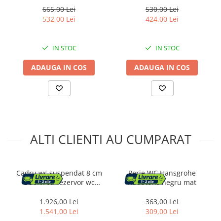
design elegant, auriu
auriu
665,00 Lei
530,00 Lei
532,00 Lei
424,00 Lei
IN STOC
IN STOC
ADAUGA IN COS
ADAUGA IN COS
ALTI CLIENTI AU CUMPARAT
Cadru wc suspendat 8 cm
Perie WC Hansgrohe
Duofix cu rezervor wc
AddStoris negru mat
incastrat Geberit Sigma
1.926,00 Lei
363,00 Lei
1.541,00 Lei
309,00 Lei