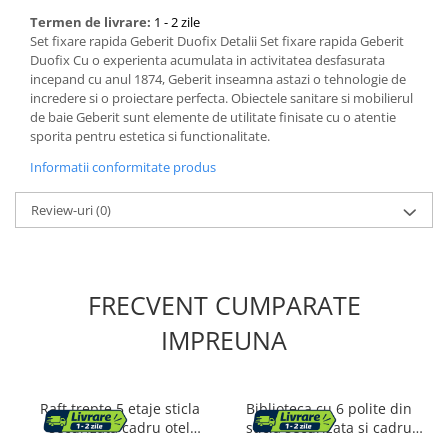
Termen de livrare:
1 - 2 zile
Set fixare rapida Geberit Duofix Detalii Set fixare rapida Geberit
Duofix Cu o experienta acumulata in activitatea desfasurata
incepand cu anul 1874, Geberit inseamna astazi o tehnologie de
incredere si o proiectare perfecta. Obiectele sanitare si mobilierul
de baie Geberit sunt elemente de utilitate finisate cu o atentie
sporita pentru estetica si functionalitate.
Informatii conformitate produs
Review-uri
(0)
FRECVENT CUMPARATE
IMPREUNA
Raft trepte 5 etaje sticla
Biblioteca cu 6 polite din
securizata cadru otel
sticla securizata si cadru
arcada, 83x30x184 cm,
din otel, 80x30x180 cm,