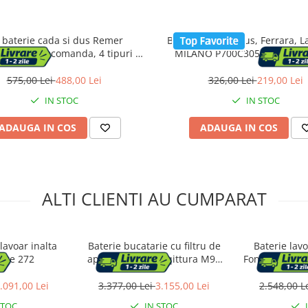
 baterie cada si dus Remer
Baterie cada si dus, Ferrara, L
terie, monocomanda, 4 tipuri de
MILANO P700C305, Monoco
jeturi, Cromat
Design slim, Montaj pe per
Economie de apa, Silentioasa,
575,00 Lei
488,00 Lei
326,00 Lei
219,00 Lei
curatat si instalat, alama san
IN STOC
IN STOC
Finisaj crom
ADAUGA IN COS
ADAUGA IN COS
ALTI CLIENTI AU CUMPARAT
lavoar inalta
Baterie bucatarie cu filtru de
Baterie lav
ance 272
apa Hansgrohe Aqittura M91
Fonte 100, cu 
FilterSystem 210 crom
.091,00 Lei
3.377,00 Lei
3.155,00 Lei
2.548,00 L
STOC
IN STOC