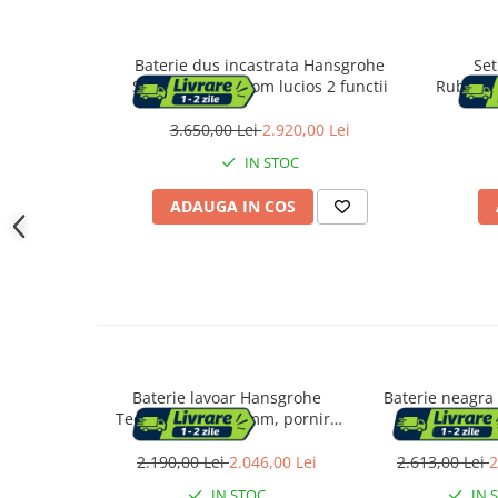
Accesorii cada
Accesorii lavoare
Baterie dus incastrata Hansgrohe
Set
ShowerSelect crom lucios 2 functii
Rubinet
Cosuri de rufe
3.650,00 Lei
2.920,00 Lei
IN STOC
Suporturi si accesorii de baie
ADAUGA IN COS
Bucatarie
Mobila bucatarie
Dulapuri si rafturi depozitare
Mese bucatarie si living
Baterie lavoar Hansgrohe
Baterie neagra 
Tecturis S, L, 236 mm, pornire
Kludi Bal
rece, ventil, mat, bronz,
Mobilier bucatarie
73360140
2.190,00 Lei
2.046,00 Lei
2.613,00 Lei
2
IN STOC
IN 
Scaune bucatarie & living