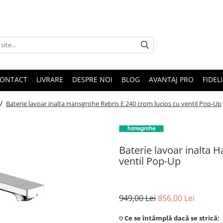
ONTACT
LIVRARE
DESPRE NOI
BLOG
AVANTAJ PRO
FIDEL
 /
Baterie lavoar inalta Hansgrohe Rebris E 240 crom lucios cu ventil Pop-Up
Baterie lavoar inalta 
ventil Pop-Up
949,00 Lei
856,00 Lei
⛉ Ce se întâmplă dacă se strică: