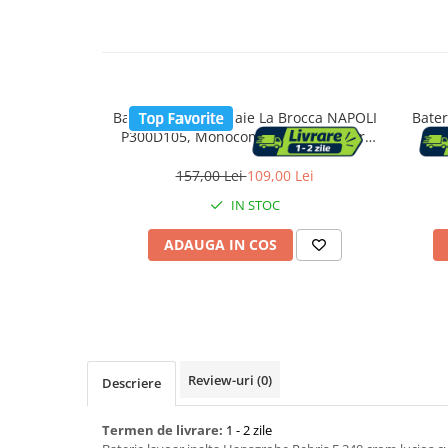
Capace WC
Accesorii WC
Baterie chiuveta baie La Brocca NAPOLI
Bater
Ingrijire personala
P300D105, Monocomanda, Racorduri
incluse, Economie de apa, Silentioasa,
Usor de curatat si instalat, alama
157,00 Lei
109,00 Lei
Uscatoare de par
sanitara, Finisaj crom
IN STOC
Placi de indreptat parul
ADAUGA IN COS
Perii de par electrice
Ondulatoare
Epilatoare
Review-uri
(0)
Descriere
Termen de livrare:
1 - 2 zile