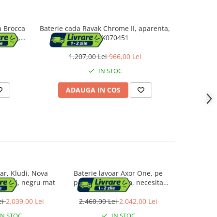
a Brocca
Baterie cada Ravak Chrome II, aparenta,
Baterie ca
manda,
crom, X070451
ete,
 Usor de
1.207,00 Lei
966,00 Lei
7.
itara,
IN STOC
ADAUGA IN COS
AD
oar, Kludi, Nova
Baterie lavoar Axor One, pe
Baterie l
ventil, negru mat
perete, L, 229 mm, necesita
Hansgrohe
valva, crom, 48112000
ei
2.039,00 Lei
2.460,00 Lei
2.042,00 Lei
4.489,0
IN STOC
IN STOC