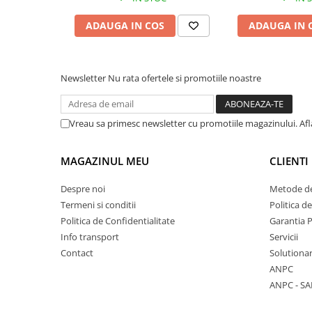
Vase & ustensile pentru gatit
ADAUGA IN COS
ADAUGA IN 
Tigai si seturi
Oale si cratite
Oale sub presiune
Newsletter
Nu rata ofertele si promotiile noastre
Tavi
Ustensile bucatarie
Vreau sa primesc newsletter cu promotiile magazinului. Af
Accesorii pentru bucatarie
MAGAZINUL MEU
CLIENTI
Cosuri de gunoi
Despre noi
Metode de
Suporturi si accesorii de bucatarie
Termeni si conditii
Politica d
Politica de Confidentialitate
Garantia 
Living & hol
Info transport
Servicii
Contact
Solutionar
Mobila living
ANPC
ANPC - SA
Comode