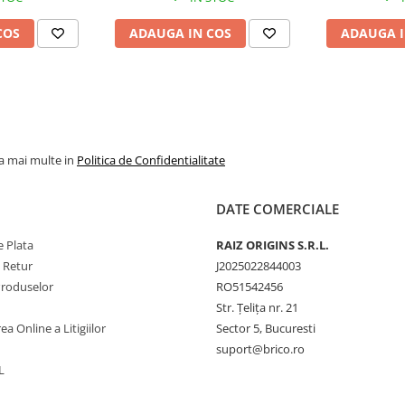
COS
ADAUGA IN COS
ADAUGA I
la mai multe in
Politica de Confidentialitate
DATE COMERCIALE
 Plata
RAIZ ORIGINS S.R.L.
e Retur
J2025022844003
Produselor
RO51542456
Str. Țelița nr. 21
ea Online a Litigiilor
Sector 5, Bucuresti
suport@brico.ro
L