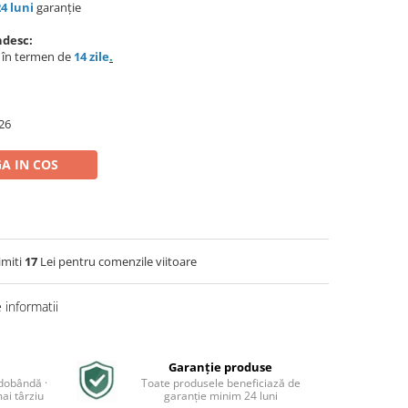
24 luni
garanție
ndesc:
e în termen de
14 zile
.
26
A IN COS
imiti
17
Lei pentru comenzile viitoare
informatii
Garanție produse
 dobândă ·
Toate produsele beneficiază de
ai târziu
garanție minim 24 luni