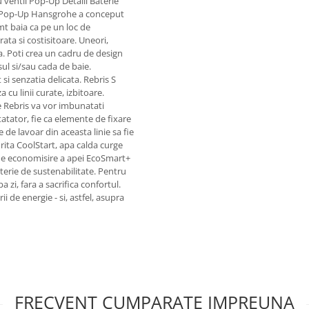
 ventil Pop-Up Detalii Baterie
il Pop-Up Hansgrohe a conceput
mt baia ca pe un loc de
ta si costisitoare. Uneori,
la. Poti crea un cadru de design
ul si/sau cada de baie.
 si senzatia delicata. Rebris S
 cu linii curate, izbitoare.
e Rebris va vor imbunatati
tatator, fie ca elemente de fixare
de lavoar din aceasta linie sa fie
ita CoolStart, apa calda curge
 de economisire a apei EcoSmart+
aterie de sustenabilitate. Pentru
 zi, fara a sacrifica confortul.
i de energie - si, astfel, asupra
FRECVENT CUMPARATE IMPREUNA