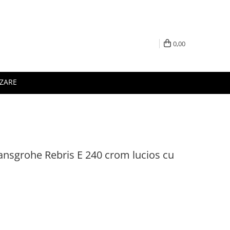
0,00
IZARE
Hansgrohe Rebris E 240 crom lucios cu