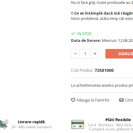
Nu-ți face griji, toate produsele au
⛉ Ce se întâmplă dacă mă răzgâ
Nicio problemă, atâta timp cât est
IN STOC
Data de livrare:
Miercuri, 12.08.20
ADAUG
Cod Produs:
72581000
La achizitionarea acestui produs pr
Adauga la Favorite
Cere 
Plăti flexibile
Livrare rapidă
Card · Ramburs · Rate fără
24 - 48h colete standard
Cumpără acum, plătește m