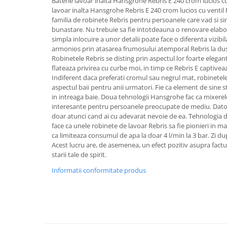
Baterie lavoar inalta Hansgrohe Rebris E 240 crom lucios cu
Aparate de tuns & ras
lavoar inalta Hansgrohe Rebris E 240 crom lucios cu vent
Cantare corporale
familia de robinete Rebris pentru persoanele care vad si si
Mobilier pentru baie
bunastare. Nu trebuie sa fie intotdeauna o renovare elabora
simpla inlocuire a unor detalii poate face o diferenta vizibi
armonios prin atasarea frumosului atemporal Rebris la dus
Baza lavoar
Robinetele Rebris se disting prin aspectul lor foarte elegant
flateaza privirea cu curbe moi, in timp ce Rebris E captiveaza
Indiferent daca preferati cromul sau negrul mat, robinetel
Dulapuri baie
aspectul baii pentru anii urmatori. Fie ca element de sine s
in intreaga baie. Doua tehnologii Hansgrohe fac ca mixerele 
interesante pentru persoanele preocupate de mediu. Dator
Mobilier baie
doar atunci cand ai cu adevarat nevoie de ea. Tehnologia
face ca unele robinete de lavoar Rebris sa fie pionieri in m
ca limiteaza consumul de apa la doar 4 l/min la 3 bar. Zi dupa
Oglinzi baie
Acest lucru are, de asemenea, un efect pozitiv asupra facturi
starii tale de spirit.
Accesorii baie
Informatii conformitate produs
Cuiere si suporturi prosoape
Rafturi si depozitare