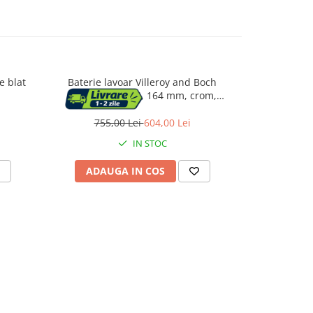
e blat
Baterie lavoar Villeroy and Boch
Baterie lavoa
Architectura, M, 164 mm, crom,
33, 3/8'', 
TVW10300400161
v
755,00 Lei
604,00 Lei
786,
IN STOC
ADAUGA IN COS
ADAU