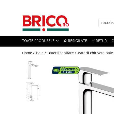
Toate Produsele
Baie
TOATE PRODUSELE
♻️ RESIGILATE
✅ RETUR
C
Baterii sanitare
Baterii bucatarie
Home /
Baie /
Baterii sanitare /
Baterii chiuveta baie
Baterii chiuveta baie
Baterii cada si dus
Baterii bideu si dus igienic
Accesorii baterii
Sisteme de dus