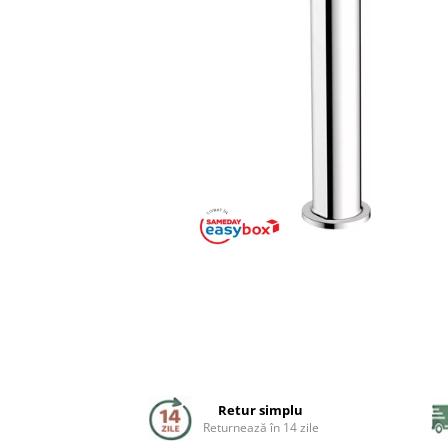
Coloane de dus
Seturi de dus
Sisteme de dus incastrate
Brate si palarii dus
Rigole si scurgere dus
Pare, furtunuri si accesorii
Accesorii dus
Toalete
Seturi WC complete
Rame instalare
Retur simplu
Returnează în 14 zile
Clapete de actionare