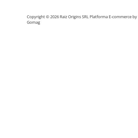
Mese cafea si decorative
Copyright © 2026 Raiz Origins SRL
Platforma E-commerce by
Gomag
Rafturi si biblioteci
Tabureti si fotolii
Mobila hol
Cuiere
Pantofare
Decoratiuni
Plante artificiale
Riflaje