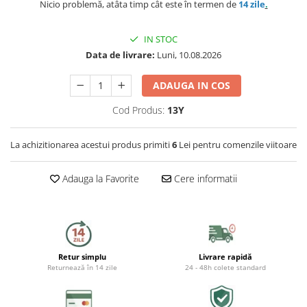
Preparat bauturi
Nicio problemă, atâta timp cât este în termen de
14 zile
.
Mese gradina
Ingrijire personala
Sisteme de ventilatie
Unelte pentru constructii
Storcatoare
Seturi mobilier
IN STOC
Uscatoare de par
Data de livrare:
Luni, 10.08.2026
Ventilatoare
Prelate, pavilioane, umbrele
Fierbatoare
terasa
Instalatii sanitare
Placi de indreptat parul
ADAUGA IN COS
Ingrijire locuinta
Sere si solarii
Fitinguri
Cod Produs:
13Y
Perii de par electrice
Fiare, statii & aparate de calcat cu
Piscine
abur
Case de gradina
Robineti de trecere
Ondulatoare
La achizitionarea acestui produs primiti
6
Lei pentru comenzile viitoare
Aspiratoare
Corturi & articole camping
Robineti si accesorii calorifere
Epilatoare
Adauga la Favorite
Cere informatii
Accesorii aspiratoare
Scari
Usi de vizitare
Aparate de tuns & ras
Cantare corporale
Pavilioane
Scurgeri, sifoane, racorduri
Mobilier pentru baie
sanitare
Retur simplu
Livrare rapidă
Prelate
Returnează în 14 zile
24 - 48h colete standard
Baza lavoar
Supape, reductoare, manometre,
termometre
Umbrele