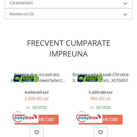
Caracteristici
Review-uri
(0)
FRECVENT CUMPARATE
IMPREUNA
Baterie dus incastrata
Baterie cada Ravak Chrome
Hansgrohe ShowerSelect
II, aparenta, crom, X070451
crom lucios 2 functii
3.650,00 Lei
1.207,00 Lei
2.920,00 Lei
966,00 Lei
IN STOC
IN STOC
ADAUGA IN COS
ADAUGA IN COS