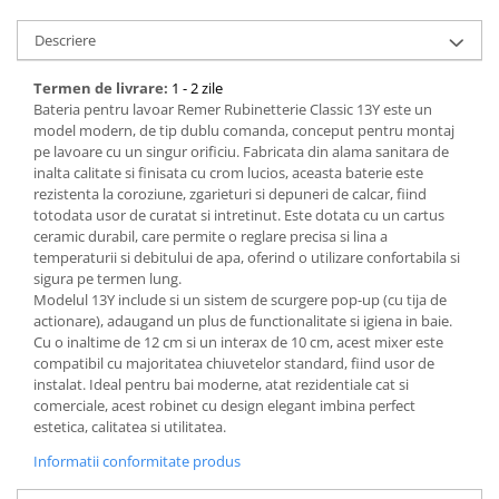
Descriere
Termen de livrare:
1 - 2 zile
Bateria pentru lavoar Remer Rubinetterie Classic 13Y este un
model modern, de tip dublu comanda, conceput pentru montaj
pe lavoare cu un singur orificiu. Fabricata din alama sanitara de
inalta calitate si finisata cu crom lucios, aceasta baterie este
rezistenta la coroziune, zgarieturi si depuneri de calcar, fiind
totodata usor de curatat si intretinut. Este dotata cu un cartus
ceramic durabil, care permite o reglare precisa si lina a
temperaturii si debitului de apa, oferind o utilizare confortabila si
sigura pe termen lung.
Modelul 13Y include si un sistem de scurgere pop-up (cu tija de
actionare), adaugand un plus de functionalitate si igiena in baie.
Cu o inaltime de 12 cm si un interax de 10 cm, acest mixer este
compatibil cu majoritatea chiuvetelor standard, fiind usor de
instalat. Ideal pentru bai moderne, atat rezidentiale cat si
comerciale, acest robinet cu design elegant imbina perfect
estetica, calitatea si utilitatea.
Informatii conformitate produs