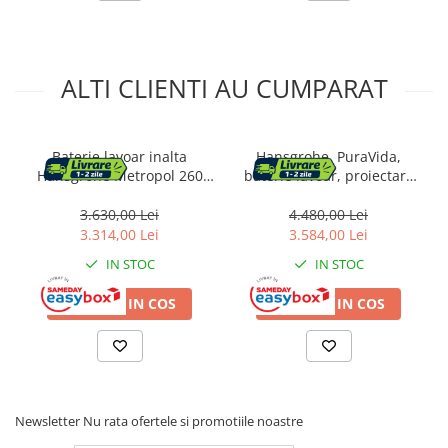
ALTI CLIENTI AU CUMPARAT
Baterie lavoar inalta
Hansgrohe, PuraVida,
Hansgrohe Metropol 260
baterie lavoar, proiectare
negru mat
225, crom alb
3.630,00 Lei
4.480,00 Lei
3.314,00 Lei
3.584,00 Lei
IN STOC
IN STOC
ADAUGA IN COS
ADAUGA IN COS
Newsletter
Nu rata ofertele si promotiile noastre