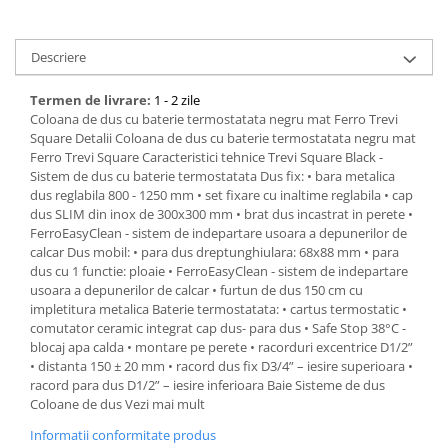
Descriere
Termen de livrare:
1 - 2 zile
Coloana de dus cu baterie termostatata negru mat Ferro Trevi
Square Detalii Coloana de dus cu baterie termostatata negru mat
Ferro Trevi Square Caracteristici tehnice Trevi Square Black -
Sistem de dus cu baterie termostatata Dus fix: • bara metalica
dus reglabila 800 - 1250 mm • set fixare cu inaltime reglabila • cap
dus SLIM din inox de 300x300 mm • brat dus incastrat in perete •
FerroEasyClean - sistem de indepartare usoara a depunerilor de
calcar Dus mobil: • para dus dreptunghiulara: 68x88 mm • para
dus cu 1 functie: ploaie • FerroEasyClean - sistem de indepartare
usoara a depunerilor de calcar • furtun de dus 150 cm cu
impletitura metalica Baterie termostatata: • cartus termostatic •
comutator ceramic integrat cap dus- para dus • Safe Stop 38°C -
blocaj apa calda • montare pe perete • racorduri excentrice D1/2”
• distanta 150 ± 20 mm • racord dus fix D3/4” – iesire superioara •
racord para dus D1/2” – iesire inferioara Baie Sisteme de dus
Coloane de dus Vezi mai mult
Informatii conformitate produs