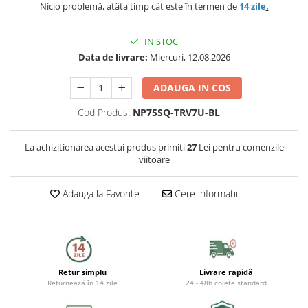
Preparat bauturi
Nicio problemă, atâta timp cât este în termen de
14 zile
.
Mese gradina
Ingrijire personala
Sisteme de ventilatie
Unelte pentru constructii
Storcatoare
Seturi mobilier
IN STOC
Uscatoare de par
Ventilatoare
Prelate, pavilioane, umbrele
Data de livrare:
Miercuri, 12.08.2026
Fierbatoare
terasa
Instalatii sanitare
Placi de indreptat parul
Ingrijire locuinta
ADAUGA IN COS
Sere si solarii
Fitinguri
Cod Produs:
NP75SQ-TRV7U-BL
Perii de par electrice
Fiare, statii & aparate de calcat cu
Piscine
abur
Case de gradina
Robineti de trecere
Ondulatoare
La achizitionarea acestui produs primiti
27
Lei pentru comenzile
viitoare
Aspiratoare
Corturi & articole camping
Robineti si accesorii calorifere
Epilatoare
Adauga la Favorite
Cere informatii
Accesorii aspiratoare
Scari
Usi de vizitare
Aparate de tuns & ras
Cantare corporale
Pavilioane
Scurgeri, sifoane, racorduri
Mobilier pentru baie
sanitare
Prelate
Retur simplu
Livrare rapidă
Baza lavoar
Supape, reductoare, manometre,
Returnează în 14 zile
24 - 48h colete standard
termometre
Umbrele