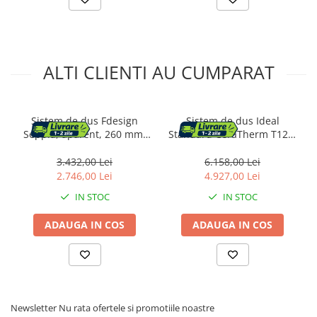
ALTI CLIENTI AU CUMPARAT
Sistem de dus Fdesign
Sistem de dus Ideal
Seppia, aparent, 260 mm,
Standard CeraTherm T125,
pipa cada, 1 functie, mat,
aparent, termostat, 300
negru, FD1-SPA-7USET-25
mm, 1 functie, mat, negru,
3.432,00 Lei
6.158,00 Lei
A7589XG
2.746,00 Lei
4.927,00 Lei
IN STOC
IN STOC
ADAUGA IN COS
ADAUGA IN COS
Newsletter
Nu rata ofertele si promotiile noastre