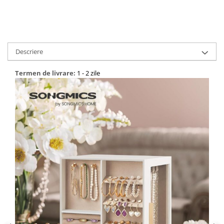
Bucatarie
Mobila bucatarie
Descriere
Dulapuri si rafturi depozitare
Termen de livrare:
1 - 2 zile
Mese bucatarie si living
Mobilier bucatarie
Scaune bucatarie & living
Vase & ustensile pentru gatit
Tigai si seturi
Oale si cratite
Oale sub presiune
Tavi
Ustensile bucatarie
Accesorii pentru bucatarie