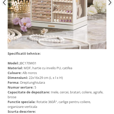
Cosuri de gunoi
Suporturi si accesorii de bucatarie
Living & hol
Mobila living
Specificatii tehnice:
Comode
Model:
JBC170W01
Material:
MDF, hartie cu invelis PU, catifea
Mese cafea si decorative
Culoare:
Alb noros
Dimensiuni:
22x16x29 cm (L x l x H)
Rafturi si biblioteci
Forma:
Dreptunghiulara
Numar sertare:
5
Tabureti si fotolii
Capacitate de depozitare:
Inele, cercei, bratari, coliere, agrafe,
brose
Mobila hol
Functie speciala:
Rotatie 360Â°, carlige pentru coliere,
organizare verticala
Cuiere
Scurta descriere: