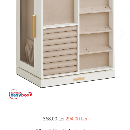
Coloane de dus
Seturi de dus
Sisteme de dus incastrate
Brate si palarii dus
Rigole si scurgere dus
Pare, furtunuri si accesorii
Accesorii dus
Toalete
Seturi WC complete
Rame instalare
368,00 Lei
294,00 Lei
Clapete de actionare