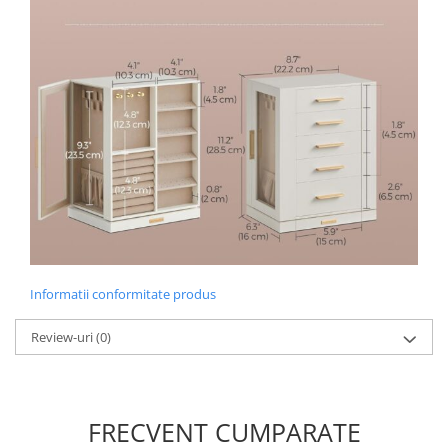
Radio cu ceas & portabile
Dormitor & birou
Mobila dormitor
Dulapuri dormitor
Mese toaleta si oglinzi
Noptiere
Mobila birou
Informatii conformitate produs
Birouri
Review-uri
(0)
Scaune birou
Camera copilului
Mese si scaune pentru copii
FRECVENT CUMPARATE
Fotolii pentru copii