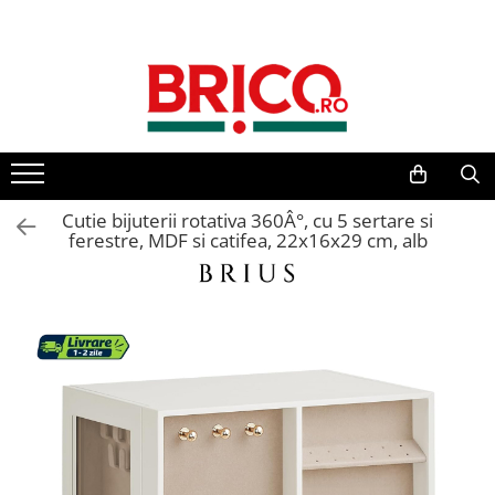
Toate Produsele
Baie
Baterii sanitare
Baterii bucatarie
Cutie bijuterii rotativa 360Â°, cu 5 sertare si
ferestre, MDF si catifea, 22x16x29 cm, alb
Baterii chiuveta baie
Baterii cada si dus
Baterii bideu si dus igienic
Accesorii baterii
Sisteme de dus