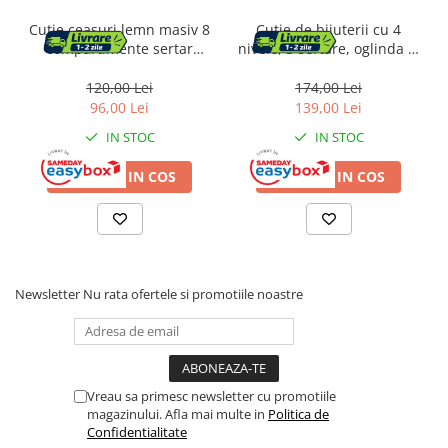
Motocoase si motocositori
Cutie ceasuri lemn masiv 8
Cutie de bijuterii cu 4
compartimente sertar
nivele, 3 sertare, oglinda si
Trimmere electrice
bijuterii, 19x27x13 cm,
incuietoare, 18x23x17cm,
capac sticla, nuc rustic
alb
120,00 Lei
174,00 Lei
96,00 Lei
139,00 Lei
Drujbe si fierastraie electrice
IN STOC
IN STOC
Masina de tuns iarba
ADAUGA IN COS
ADAUGA IN COS
Suflante
Aparate spalat cu presiune
Newsletter
Nu rata ofertele si promotiile noastre
Despicatoare si Tocatoare crengi
Motocultoare si Motoburghie
Pompe apa si accesorii
Vreau sa primesc newsletter cu promotiile
magazinului. Afla mai multe in
Politica de
Pompe apa menajera
Confidentialitate