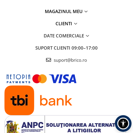
Pompe submersibile
MAGAZINUL MEU
Pompe de suprafata
CLIENTI
Hidrofoare si accesorii
DATE COMERCIALE
Motopompe
SUPORT CLIENTI
09:00–17:00
Pompe si vermorele de stropit
suport@brico.ro
Pompe apa murdara
Mobilier gradina si terasa
Scaune gradina si sezlonguri
Balansoare si leagane de gradina
Mese gradina