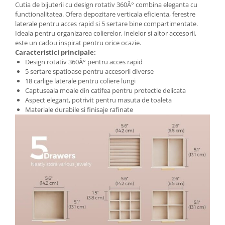
Cutia de bijuterii cu design rotativ 360Â° combina eleganta cu
functionalitatea. Ofera depozitare verticala eficienta, ferestre
Pantofare
laterale pentru acces rapid si 5 sertare bine compartimentate.
Decoratiuni
Ideala pentru organizarea colierelor, inelelor si altor accesorii,
este un cadou inspirat pentru orice ocazie.
Caracteristici principale:
Plante artificiale
Design rotativ 360Â° pentru acces rapid
5 sertare spatioase pentru accesorii diverse
Riflaje
18 carlige laterale pentru coliere lungi
Captuseala moale din catifea pentru protectie delicata
Aspect elegant, potrivit pentru masuta de toaleta
Suporturi flori si ghivece
Materiale durabile si finisaje rafinate
Pet Shop
Ansambluri de joaca animale
Culcusuri pentru animale
Custi, cotete si tarcuri
Litiere
Electronice & Iluminat
Iluminat
Articole sanatate