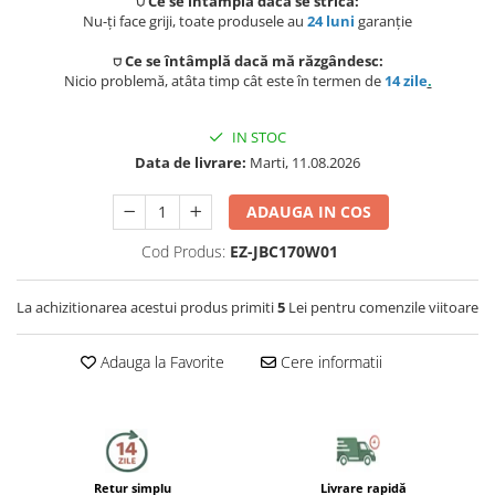
⛉ Ce se întâmplă dacă se strică:
Capace WC
Nu-ți face griji, toate produsele au
24 luni
garanție
Accesorii WC
⛉ Ce se întâmplă dacă mă răzgândesc:
Nicio problemă, atâta timp cât este în termen de
14 zile
.
Ingrijire personala
IN STOC
Uscatoare de par
Data de livrare:
Marti, 11.08.2026
Placi de indreptat parul
ADAUGA IN COS
Perii de par electrice
Cod Produs:
EZ-JBC170W01
Ondulatoare
La achizitionarea acestui produs primiti
5
Lei pentru comenzile viitoare
Epilatoare
Adauga la Favorite
Cere informatii
Aparate de tuns & ras
Cantare corporale
Mobilier pentru baie
Retur simplu
Livrare rapidă