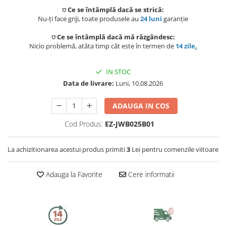
Capace WC
⛉ Ce se întâmplă dacă se strică:
Nu-ți face griji, toate produsele au
24 luni
garanție
Accesorii WC
⛉ Ce se întâmplă dacă mă răzgândesc:
Ingrijire personala
Nicio problemă, atâta timp cât este în termen de
14 zile
.
Uscatoare de par
IN STOC
Data de livrare:
Luni, 10.08.2026
Placi de indreptat parul
ADAUGA IN COS
Perii de par electrice
Cod Produs:
EZ-JWB025B01
Ondulatoare
La achizitionarea acestui produs primiti
3
Lei pentru comenzile viitoare
Epilatoare
Adauga la Favorite
Cere informatii
Aparate de tuns & ras
Cantare corporale
Mobilier pentru baie