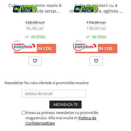
Cutie ceasuri lemn masiv 8
Cutie de bijuterii cu 4
Motocoase si motocositori
compartimente sertar
nivele, 3 sertare, oglinda si
bijuterii, 19x27x13 cm,
incuietoare, 18x23x17cm,
Drujbe si fierastraie electrice
capac sticla, nuc rustic
alb
120,00 Lei
174,00 Lei
96,00 Lei
139,00 Lei
Masina de tuns iarba
IN STOC
IN STOC
Suflante
ADAUGA IN COS
ADAUGA IN COS
Aparate spalat cu presiune
Despicatoare si Tocatoare crengi
Newsletter
Nu rata ofertele si promotiile noastre
Motocultoare si Motoburghie
Pompe apa si accesorii
Pompe submersibile
Vreau sa primesc newsletter cu promotiile
magazinului. Afla mai multe in
Politica de
Pompe de suprafata
Confidentialitate