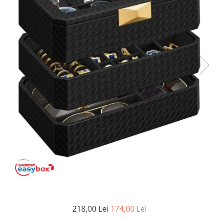
Coloane de dus
Seturi de dus
Sisteme de dus incastrate
Brate si palarii dus
Rigole si scurgere dus
Pare, furtunuri si accesorii
Accesorii dus
Toalete
Seturi WC complete
Rame instalare
Clapete de actionare
218,00 Lei
174,00 Lei