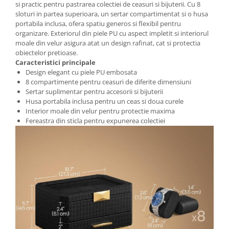
si practic pentru pastrarea colectiei de ceasuri si bijuterii. Cu 8
sloturi in partea superioara, un sertar compartimentat si o husa
Pantofare
portabila inclusa, ofera spatiu generos si flexibil pentru
Decoratiuni
organizare. Exteriorul din piele PU cu aspect impletit si interiorul
moale din velur asigura atat un design rafinat, cat si protectia
obiectelor pretioase.
Plante artificiale
Caracteristici principale
Design elegant cu piele PU embosata
Riflaje
8 compartimente pentru ceasuri de diferite dimensiuni
Sertar suplimentar pentru accesorii si bijuterii
Husa portabila inclusa pentru un ceas si doua curele
Suporturi flori si ghivece
Interior moale din velur pentru protectie maxima
Pet Shop
Fereastra din sticla pentru expunerea colectiei
Ansambluri de joaca animale
Culcusuri pentru animale
Custi, cotete si tarcuri
Litiere
Electronice & Iluminat
Iluminat
Articole sanatate