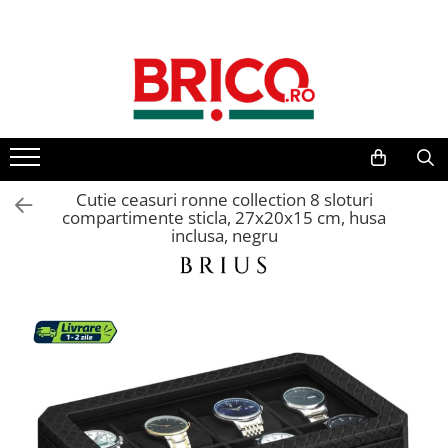
Toate Produsele
Baie
Baterii sanitare
Baterii bucatarie
Cutie ceasuri ronne collection 8 sloturi
compartimente sticla, 27x20x15 cm, husa
inclusa, negru
Baterii chiuveta baie
Baterii cada si dus
Baterii bideu si dus igienic
Accesorii baterii
Sisteme de dus