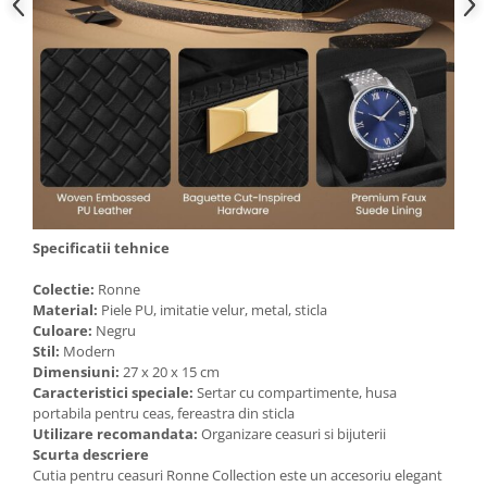
Cosuri de gunoi
Suporturi si accesorii de bucatarie
Living & hol
Mobila living
Comode
Specificatii tehnice
Colectie:
Ronne
Mese cafea si decorative
Material:
Piele PU, imitatie velur, metal, sticla
Culoare:
Negru
Rafturi si biblioteci
Stil:
Modern
Dimensiuni:
27 x 20 x 15 cm
Tabureti si fotolii
Caracteristici speciale:
Sertar cu compartimente, husa
portabila pentru ceas, fereastra din sticla
Mobila hol
Utilizare recomandata:
Organizare ceasuri si bijuterii
Scurta descriere
Cutia pentru ceasuri Ronne Collection este un accesoriu elegant
Cuiere