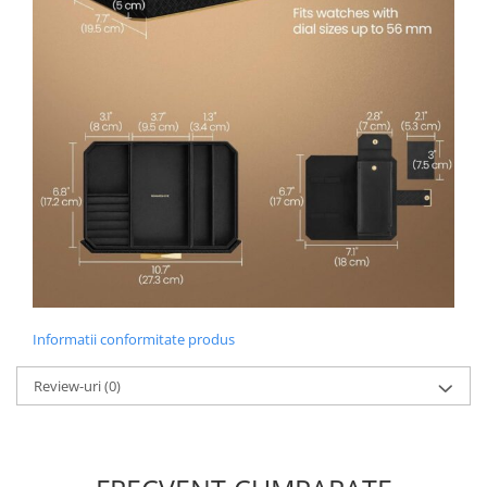
Radio cu ceas & portabile
Dormitor & birou
Mobila dormitor
Dulapuri dormitor
Mese toaleta si oglinzi
Noptiere
Mobila birou
Birouri
Informatii conformitate produs
Scaune birou
Review-uri
(0)
Camera copilului
Mese si scaune pentru copii
Fotolii pentru copii