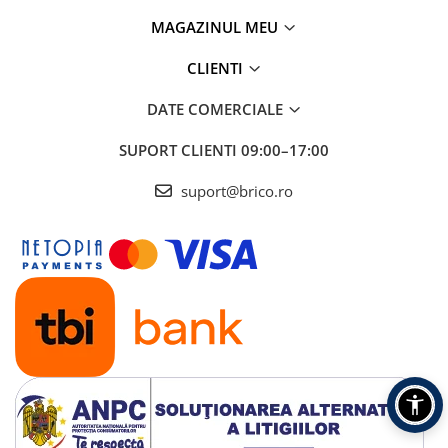
Hidrofoare si accesorii
MAGAZINUL MEU
Motopompe
CLIENTI
DATE COMERCIALE
Pompe si vermorele de stropit
SUPORT CLIENTI
09:00–17:00
Pompe apa murdara
Mobilier gradina si terasa
suport@brico.ro
Scaune gradina si sezlonguri
Balansoare si leagane de gradina
Mese gradina
Seturi mobilier
Prelate, pavilioane, umbrele
terasa