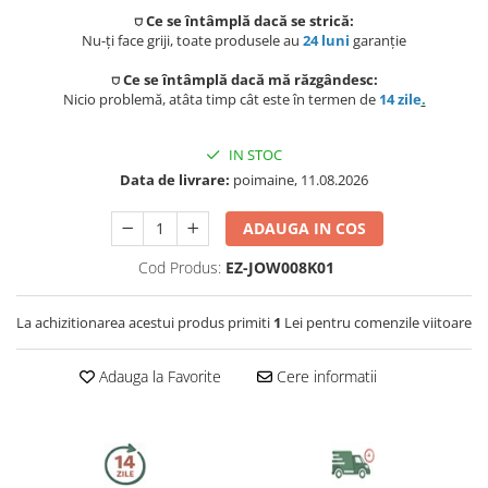
Preparat bauturi
Scaune gradina si sezlonguri
Betoniere si Vibratoare beton
⛉ Ce se întâmplă dacă se strică:
Ingrijire personala
Sisteme de ventilatie
Unelte de vopsit si tencuit
Nu-ți face griji, toate produsele au
24 luni
garanție
Storcatoare
Balansoare si leagane de gradina
Uscatoare de par
⛉ Ce se întâmplă dacă mă răzgândesc:
Ventilatoare
Unelte pentru constructii
Nicio problemă, atâta timp cât este în termen de
14 zile
.
Fierbatoare
Mese gradina
Instalatii sanitare
Placi de indreptat parul
Ingrijire locuinta
IN STOC
Seturi mobilier
Fitinguri
Perii de par electrice
Data de livrare:
poimaine, 11.08.2026
Prelate, pavilioane, umbrele
Fiare, statii & aparate de calcat cu
terasa
abur
Robineti de trecere
ADAUGA IN COS
Ondulatoare
Aspiratoare
Sere si solarii
Cod Produs:
EZ-JOW008K01
Robineti si accesorii calorifere
Epilatoare
Piscine
Accesorii aspiratoare
La achizitionarea acestui produs primiti
1
Lei pentru comenzile viitoare
Case de gradina
Usi de vizitare
Aparate de tuns & ras
Cantare corporale
Corturi & articole camping
Scurgeri, sifoane, racorduri
Adauga la Favorite
Cere informatii
Mobilier pentru baie
sanitare
Scari
Baza lavoar
Supape, reductoare, manometre,
termometre
Pavilioane