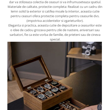
dar va stilizeaza colectia de ceasuri si va infrumuseteaza spatiul.
Materiale de calitate, protectie completa: Realizat cu un cadru din
lemn solid la exterior si catifea moale la interior, aceasta cutie
pentru ceasuri ofera protectie completa pentru ceasurile dvs.
(impotriva accidentelor si zgarieturilor).
Eleganta si practica, aceasta cutie de depozitare a ceasurilor este
o idee de cadou grozava pentru zile de nastere, aniversari sau
sarbatori, fie ca este vorba de familie, de prieteni sau de cineva
special.