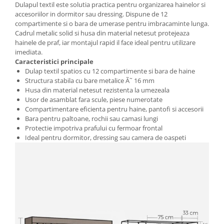
Dulapul textil este solutia practica pentru organizarea hainelor si
accesoriilor in dormitor sau dressing. Dispune de 12
Pantofare
compartimente si o bara de umerase pentru imbracaminte lunga.
Decoratiuni
Cadrul metalic solid si husa din material netesut protejeaza
hainele de praf, iar montajul rapid il face ideal pentru utilizare
imediata.
Plante artificiale
Caracteristici principale
Dulap textil spatios cu 12 compartimente si bara de haine
Riflaje
Structura stabila cu bare metalice Ã˜ 16 mm
Husa din material netesut rezistenta la umezeala
Usor de asamblat fara scule, piese numerotate
Suporturi flori si ghivece
Compartimentare eficienta pentru haine, pantofi si accesorii
Pet Shop
Bara pentru paltoane, rochii sau camasi lungi
Protectie impotriva prafului cu fermoar frontal
Ansambluri de joaca animale
Ideal pentru dormitor, dressing sau camera de oaspeti
Culcusuri pentru animale
Custi, cotete si tarcuri
Litiere
Electronice & Iluminat
Iluminat
Articole sanatate