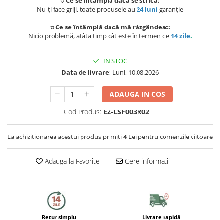
⛉ Ce se întâmplă dacă se strică:
Capace WC
Nu-ți face griji, toate produsele au
24 luni
garanție
Accesorii WC
⛉ Ce se întâmplă dacă mă răzgândesc:
Nicio problemă, atâta timp cât este în termen de
14 zile
.
Ingrijire personala
IN STOC
Uscatoare de par
Data de livrare:
Luni, 10.08.2026
Placi de indreptat parul
ADAUGA IN COS
Perii de par electrice
Cod Produs:
EZ-LSF003R02
Ondulatoare
La achizitionarea acestui produs primiti
4
Lei pentru comenzile viitoare
Epilatoare
Adauga la Favorite
Cere informatii
Aparate de tuns & ras
Cantare corporale
Mobilier pentru baie
Retur simplu
Livrare rapidă