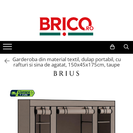
Toate Produsele
Baie
Baterii sanitare
Baterii bucatarie
Garderoba din material textil, dulap portabil, cu
rafturi si sina de agatat, 150x45x175cm, taupe
Baterii chiuveta baie
Baterii cada si dus
Baterii bideu si dus igienic
Accesorii baterii
Sisteme de dus