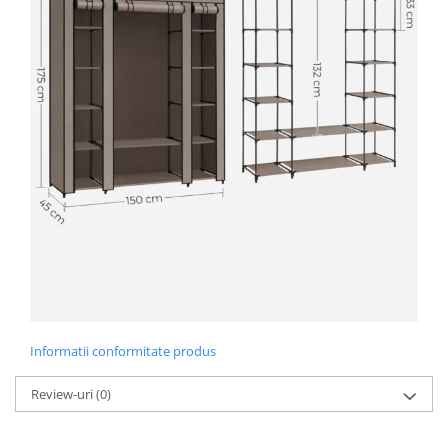
Radio cu ceas & portabile
Dormitor & birou
Mobila dormitor
Dulapuri dormitor
Mese toaleta si oglinzi
Noptiere
Mobila birou
Birouri
Scaune birou
Informatii conformitate produs
Camera copilului
Review-uri
(0)
Mese si scaune pentru copii
Fotolii pentru copii