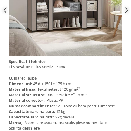
Cosuri de gunoi
Suporturi si accesorii de bucatarie
Living & hol
Mobila living
Specificatii tehnice
Comode
Tip produs:
Dulap textil cu husa
Culoare:
Taupe
Mese cafea si decorative
Dimensiuni:
45 d x 150 l x 175 h cm
Material husa:
Textil netesut 120 g/mÂ²
Rafturi si biblioteci
Material structura:
Bare metalice Ã˜ 16 mm
Material conectori:
Plastic PP
Tabureti si fotolii
Numar compartimente:
12 + zona cu bara pentru umerase
Capacitate sarcina bara:
15 kg
Mobila hol
Capacitate sarcina raft:
5 kg fiecare
Montaj:
Asamblare usoara, fara scule, piese numerotate
Cuiere
Scurta descriere