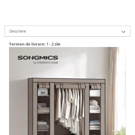
Bucatarie
Mobila bucatarie
Descriere
Dulapuri si rafturi depozitare
Termen de livrare:
1 - 2 zile
Mese bucatarie si living
Mobilier bucatarie
Scaune bucatarie & living
Vase & ustensile pentru gatit
Tigai si seturi
Oale si cratite
Oale sub presiune
Tavi
Ustensile bucatarie
Accesorii pentru bucatarie