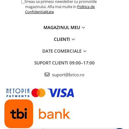
Vreau sa primesc newsletter cu promotiile
Hidrofoare si accesorii
magazinului. Afla mai multe in
Politica de
Confidentialitate
Motopompe
MAGAZINUL MEU
Pompe si vermorele de stropit
CLIENTI
Pompe apa murdara
DATE COMERCIALE
Mobilier gradina si terasa
SUPORT CLIENTI
09:00–17:00
Scaune gradina si sezlonguri
suport@brico.ro
Balansoare si leagane de gradina
Mese gradina
Seturi mobilier
Prelate, pavilioane, umbrele
terasa