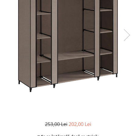
Coloane de dus
Seturi de dus
Sisteme de dus incastrate
Brate si palarii dus
Rigole si scurgere dus
Pare, furtunuri si accesorii
Accesorii dus
Toalete
Seturi WC complete
Rame instalare
253,00 Lei
202,00 Lei
Clapete de actionare