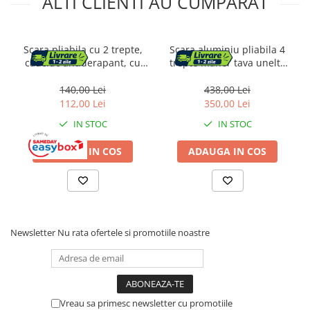
ALTI CLIENTI AU CUMPARAT
Scara pliabila cu 2 trepte,
Scara aluminiu pliabila 4
cauciuc antiderapant, cu
trepte maner tava unelte
maner, sarcina 150 kg, otel,
150 kg, 44x156 cm,
50x60x44cm, gri si negru
antiderapanta, negru
140,00 Lei
438,00 Lei
112,00 Lei
350,00 Lei
IN STOC
IN STOC
ADAUGA IN COS
ADAUGA IN COS
Newsletter
Nu rata ofertele si promotiile noastre
Vreau sa primesc newsletter cu promotiile