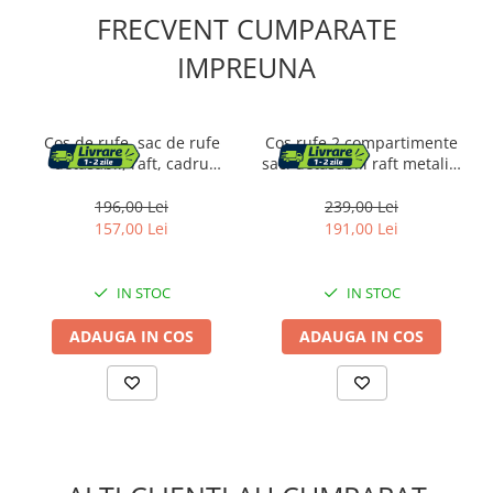
FRECVENT CUMPARATE
IMPREUNA
Cos de rufe, sac de rufe
Cos rufe 2 compartimente
detasabil, raft, cadru
saci detasabili raft metalic,
metalic, 65L, 50x33x72 cm,
73x33x72 cm, ventilatie
maro rustic si negru
naturala, alb
196,00 Lei
239,00 Lei
157,00 Lei
191,00 Lei
IN STOC
IN STOC
ADAUGA IN COS
ADAUGA IN COS