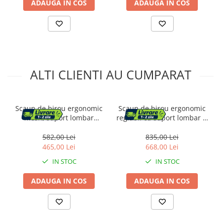
ADAUGA IN COS
ADAUGA IN COS
ALTI CLIENTI AU CUMPARAT
Scaun de birou ergonomic
Scaun de birou ergonomic
mesh, suport lombar
reglabil cu suport lombar si
dinamic, tetiera reglabila,
tetiera, maxim 120 kg,
brate rabatabile, 70x70x135
70x70x125 cm, negru
582,00 Lei
835,00 Lei
cm, negru
465,00 Lei
668,00 Lei
IN STOC
IN STOC
ADAUGA IN COS
ADAUGA IN COS