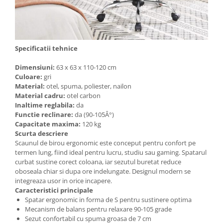
Specificatii tehnice
Dimensiuni:
63 x 63 x 110-120 cm
Culoare:
gri
Material:
otel, spuma, poliester, nailon
Material cadru:
otel carbon
Inaltime reglabila:
da
Functie reclinare:
da (90-105Â°)
Capacitate maxima:
120 kg
Scurta descriere
Scaunul de birou ergonomic este conceput pentru confort pe
termen lung, fiind ideal pentru lucru, studiu sau gaming. Spatarul
curbat sustine corect coloana, iar sezutul buretat reduce
oboseala chiar si dupa ore indelungate. Designul modern se
integreaza usor in orice incapere.
Caracteristici principale
Spatar ergonomic in forma de S pentru sustinere optima
Mecanism de balans pentru relaxare 90-105 grade
Sezut confortabil cu spuma groasa de 7 cm