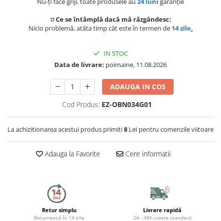
Nu-ți face griji, toate produsele au
24 luni
garanție
Preparat bauturi
Scaune gradina si sezlonguri
Betoniere si Vibratoare beton
Ingrijire personala
Sisteme de ventilatie
Unelte de vopsit si tencuit
⛉ Ce se întâmplă dacă mă răzgândesc:
Storcatoare
Balansoare si leagane de gradina
Nicio problemă, atâta timp cât este în termen de
14 zile
.
Uscatoare de par
Ventilatoare
Unelte pentru constructii
Fierbatoare
Mese gradina
Instalatii sanitare
IN STOC
Placi de indreptat parul
Ingrijire locuinta
Data de livrare:
poimaine, 11.08.2026
Seturi mobilier
Fitinguri
Perii de par electrice
Prelate, pavilioane, umbrele
ADAUGA IN COS
Fiare, statii & aparate de calcat cu
terasa
abur
Robineti de trecere
Ondulatoare
Cod Produs:
EZ-OBN034G01
Aspiratoare
Sere si solarii
Robineti si accesorii calorifere
Epilatoare
La achizitionarea acestui produs primiti
8
Lei pentru comenzile viitoare
Piscine
Accesorii aspiratoare
Case de gradina
Usi de vizitare
Aparate de tuns & ras
Adauga la Favorite
Cere informatii
Cantare corporale
Corturi & articole camping
Scurgeri, sifoane, racorduri
Mobilier pentru baie
sanitare
Scari
Baza lavoar
Supape, reductoare, manometre,
Retur simplu
Livrare rapidă
termometre
Pavilioane
Returnează în 14 zile
24 - 48h colete standard