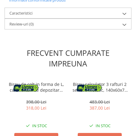
Caracteristici
Review-uri
(0)
FRECVENT CUMPARATE
IMPREUNA
Birou de colt in forma de L,
Birou calculator 3 rafturi 2
cu 2 rafturi de depozitare,
sertare metalic, 140x60x76
130x130x76 cm, industrial,
cm, stil industrial, maro
maro rustic
rustic
398,00 Lei
483,00 Lei
318,00 Lei
387,00 Lei
IN STOC
IN STOC