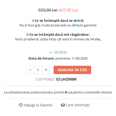
Preparat bauturi
Scaune gradina si sezlonguri
Betoniere si Vibratoare beton
Ingrijire personala
Sisteme de ventilatie
Unelte de vopsit si tencuit
559,00 Lei
447,00 Lei
Storcatoare
Balansoare si leagane de gradina
Uscatoare de par
⛉ Ce se întâmplă dacă se strică:
Ventilatoare
Unelte pentru constructii
Nu-ți face griji, toate produsele au
24 luni
garanție
Fierbatoare
Mese gradina
Instalatii sanitare
Placi de indreptat parul
Ingrijire locuinta
⛉ Ce se întâmplă dacă mă răzgândesc:
Seturi mobilier
Nicio problemă, atâta timp cât este în termen de
14 zile
.
Fitinguri
Perii de par electrice
Prelate, pavilioane, umbrele
Fiare, statii & aparate de calcat cu
terasa
abur
IN STOC
Robineti de trecere
Ondulatoare
Data de livrare:
poimaine, 11.08.2026
Aspiratoare
Sere si solarii
Robineti si accesorii calorifere
Epilatoare
ADAUGA IN COS
Piscine
Accesorii aspiratoare
Case de gradina
Usi de vizitare
Aparate de tuns & ras
Cod Produs:
EZ-JHZ08BK
Cantare corporale
Corturi & articole camping
Scurgeri, sifoane, racorduri
Mobilier pentru baie
La achizitionarea acestui produs primiti
8
Lei pentru comenzile viitoare
sanitare
Scari
Adauga la Favorite
Cere informatii
Baza lavoar
Supape, reductoare, manometre,
termometre
Pavilioane