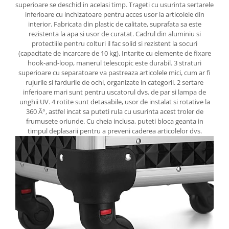
superioare se deschid in acelasi timp. Trageti cu usurinta sertarele
inferioare cu inchizatoare pentru acces usor la articolele din
interior. Fabricata din plastic de calitate, suprafata sa este
rezistenta la apa si usor de curatat. Cadrul din aluminiu si
protectiile pentru colturi il fac solid si rezistent la socuri
(capacitate de incarcare de 10 kg). Intarite cu elemente de fixare
hook-and-loop, manerul telescopic este durabil. 3 straturi
superioare cu separatoare va pastreaza articolele mici, cum ar fi
rujurile si fardurile de ochi, organizate in categorii. 2 sertare
inferioare mari sunt pentru uscatorul dvs. de par si lampa de
unghii UV. 4 rotite sunt detasabile, usor de instalat si rotative la
360 Â°, astfel incat sa puteti rula cu usurinta acest troler de
frumusete oriunde. Cu cheia inclusa, puteti bloca geanta in
timpul deplasarii pentru a preveni caderea articolelor dvs.