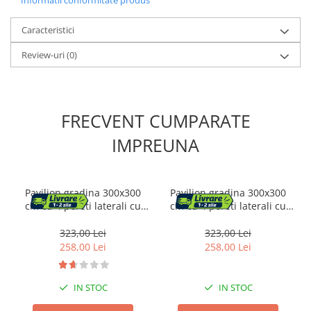
Caracteristici
Review-uri
(0)
FRECVENT CUMPARATE
IMPREUNA
Pavilion gradina 300x300
Pavilion gradina 300x300
cm cu 4 pereti laterali cu
cm cu 4 pereti laterali cu
ferestre, PE 110g/m2
ferestre, PE 110g/m2
impermeabil, cadru otel, gri
impermeabil, cadru otel,
323,00 Lei
323,00 Lei
verde
258,00 Lei
258,00 Lei
IN STOC
IN STOC