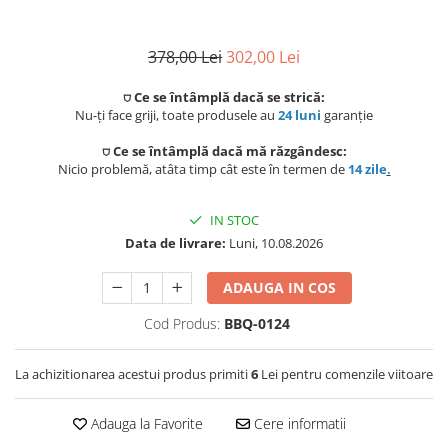
Preparat bauturi
Mese gradina
Ingrijire personala
Sisteme de ventilatie
Unelte pentru constructii
378,00 Lei
302,00 Lei
Storcatoare
Seturi mobilier
Uscatoare de par
Ventilatoare
Prelate, pavilioane, umbrele
⛉ Ce se întâmplă dacă se strică:
Fierbatoare
terasa
Instalatii sanitare
Nu-ți face griji, toate produsele au
24 luni
garanție
Placi de indreptat parul
Ingrijire locuinta
⛉ Ce se întâmplă dacă mă răzgândesc:
Sere si solarii
Fitinguri
Perii de par electrice
Nicio problemă, atâta timp cât este în termen de
14 zile
.
Fiare, statii & aparate de calcat cu
Piscine
abur
Case de gradina
Robineti de trecere
Ondulatoare
IN STOC
Data de livrare:
Luni, 10.08.2026
Aspiratoare
Corturi & articole camping
Robineti si accesorii calorifere
Epilatoare
ADAUGA IN COS
Accesorii aspiratoare
Scari
Usi de vizitare
Aparate de tuns & ras
Cod Produs:
BBQ-0124
Cantare corporale
Pavilioane
Scurgeri, sifoane, racorduri
Mobilier pentru baie
sanitare
La achizitionarea acestui produs primiti
6
Lei pentru comenzile viitoare
Prelate
Baza lavoar
Supape, reductoare, manometre,
Adauga la Favorite
Cere informatii
termometre
Umbrele