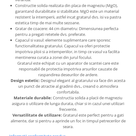
Constructie solida realizata din placa de magneziu (MgO),
garantand durabilitate si stabilitate. MgO este un material
rezistent la intemperii, astfel incat gratarul dvs. isi va pastra
estetica timp de mai multe sezoane.
Gratar de coacere: 44 cm diametru: Dimensiunea perfecta
pentru a pregati retetele dvs. preferate.
Capacul si vasul: elemente suplimentare care sporesc
functionalitatea gratarului. Capacul va oferi protectie
impotriva ploii si a intemperiilor, in timp ce vasul va facilita
mentinerea curata a zonei din jurul focului.
Gratarul este echipat cu un aparator de scantei care este
responsabil de protectia impotriva arsurilor cauzate de
raspandirea deseurilor de ardere.
Design estetic:
Designul elegant al gratarului va face din acesta
un punct de atractie al gradinii dvs., creand o atmosfera
confortabila.
Materiale durabile:
Constructia solida a placii de magneziu
asigura o utilizare de lunga durata, chiar si in cazul unei utilizari
frecvente.
Versatilitate de utilizare:
Gratarul este perfect pentru a gati
alimente, dar si pentru a aprinde un foc in timpul petrecerilor de
seara.
Informatii conformitate produs