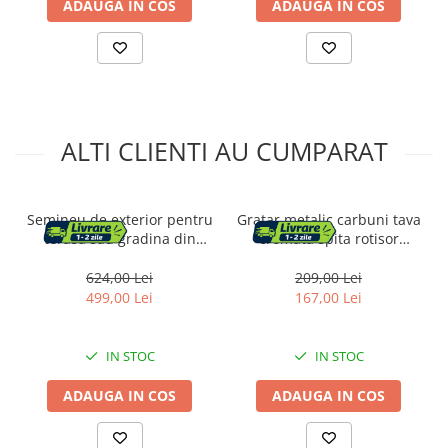
ADAUGA IN COS
ADAUGA IN COS
ALTI CLIENTI AU CUMPARAT
Semineu de exterior pentru
Gratar metalic carbuni tava
terasa sau gradina din
cromata spita rotisor
placa de magneziu, cu grill
lateral, 86x81x41 cm,
pentru gratar, 60x60x52 cm
reglare 4 niveluri, negru
624,00 Lei
209,00 Lei
499,00 Lei
167,00 Lei
IN STOC
IN STOC
ADAUGA IN COS
ADAUGA IN COS