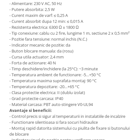
- Alimentare: 230 V AC, 50 Hz
- Putere absorbita: 2,5 W
Cosuri de gunoi
- Curent maxim de varf: ≤ 0,25 A
- Curent absorbit dupa 12 min: ≤ 0,015 A
- Rezistenta electrica: 6300 Ω ± 1800 Ω
Suporturi si accesorii de bucatarie
- Tip conexiune: cablu cu 2 fire, lungime 1 m, sectiune 2 x 0,5 mm²
- Pozitie fara tensiune: normal inchis (N.C.)
Living & hol
- Indicator mecanic de pozitie: da
- Buton blocare manuala: da (rosu)
Mobila living
- Cursa utila actuator: 2,4 mm
- Forta de actionare: 40 N
- Timp deschidere/inchidere (la 25°C): ~3 minute
Comode
- Temperatura ambient de functionare: -5…+50 °C
- Temperatura maxima suprafata montaj: 90 °C
Mese cafea si decorative
- Temperatura depozitare: -20…+65 °C
- Clasa protectie electrica: II (dublu izolat)
- Grad protectie carcasa: IP40
Rafturi si biblioteci
- Material carcasa: PBT auto-stingere V0-UL94
Avantaje si beneficii:
Tabureti si fotolii
- Control precis si sigur al temperaturii in instalatiile de incalzire
Mobila hol
- Functionare silentioasa si fara socuri hidraulice
- Montaj rapid datorita sistemului cu piulita de fixare si butonului
de blocare
Cuiere
- Indicator vizual de pozitie pentru verificare usoara