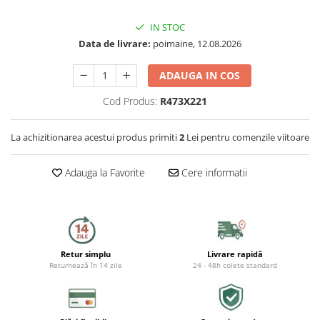
Capace WC
IN STOC
Accesorii WC
Data de livrare:
poimaine, 12.08.2026
Ingrijire personala
ADAUGA IN COS
Uscatoare de par
Cod Produs:
R473X221
Placi de indreptat parul
La achizitionarea acestui produs primiti
2
Lei pentru comenzile viitoare
Perii de par electrice
Adauga la Favorite
Cere informatii
Ondulatoare
Epilatoare
Retur simplu
Livrare rapidă
Aparate de tuns & ras
Returnează în 14 zile
24 - 48h colete standard
Cantare corporale
Mobilier pentru baie