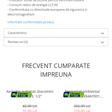
- Consum redus de energie (2,5 W)
Pantofare
- Conformitate cu directivele europene de siguranta si
electromagnetism
Decoratiuni
Informatii conformitate produs
Plante artificiale
Caracteristici
Riflaje
Review-uri
(0)
Suporturi flori si ghivece
Pet Shop
FRECVENT CUMPARATE
Ansambluri de joaca animale
Culcusuri pentru animale
IMPREUNA
Custi, cotete si tarcuri
Litiere
Aerisitor automat Giacomini
Termostat ambiental
Electronice & Iluminat
R88IY003, 1/2"
Giacomini K494AY001,
Iluminat
montaj aparent sau
incastrat, functie
42,00 Lei
266,00 Lei
Articole sanatate
incalzire/racire, alimentare
35,00 Lei
226,00 Lei