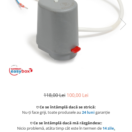
Coloane de dus
Seturi de dus
Sisteme de dus incastrate
Brate si palarii dus
Rigole si scurgere dus
Pare, furtunuri si accesorii
Accesorii dus
Toalete
Seturi WC complete
118,00 Lei
100,00 Lei
Rame instalare
⛉ Ce se întâmplă dacă se strică:
Nu-ți face griji, toate produsele au
24 luni
garanție
Clapete de actionare
⛉ Ce se întâmplă dacă mă răzgândesc:
Nicio problemă, atâta timp cât este în termen de
14 zile
.