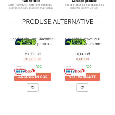
Plăti flexibile
Garanție produse
Baza lavoar
Card · Ramburs · Rate fără dobândă ·
Toate produsele beneficiază de
Cumpără acum, plătește mai târziu
garanție minim 24 luni
Dulapuri baie
PRODUSE ALTERNATIVE
Mobilier baie
Set distribuitor Giacomini
Cot ghidaj teava PEX
Oglinzi baie
R508KY001, pentru
R549PY003, 16-18 mm
Accesorii baie
incalzire in pardoseala,
complet cu ventil
356,00 Lei
10,00 Lei
termostatic, racorduri si
302,00 Lei
8,00 Lei
Cuiere si suporturi prosoape
cutie de montaj
Rafturi si depozitare
IN STOC
IN STOC
ADAUGA IN COS
VEZI VARIANTE
Accesorii cada
Accesorii lavoare
Cosuri de rufe
Suporturi si accesorii de baie