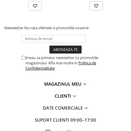
Depozitare jucarii
Jucarii si accesorii
Mobila copii
Newsletter
Nu rata ofertele si promotiile noastre
Depozitare si organizare
Cutii organizatoare
Vreau sa primesc newsletter cu promotiile
Garderobe
magazinului. Afla mai multe in
Politica de
Confidentialitate
Organizatoare sertar si dulap
MAGAZINUL MEU
Rafturi depozitare
CLIENTI
Umerase si huse haine
DATE COMERCIALE
Gradina & balcon
SUPORT CLIENTI
09:00–17:00
Unelte motorizate