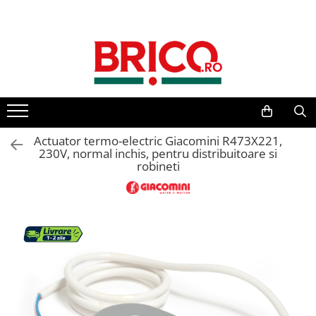
Toate Produsele
Baie
Baterii sanitare
Baterii bucatarie
Actuator termo-electric Giacomini R473X221,
230V, normal inchis, pentru distribuitoare si
robineti
Baterii chiuveta baie
Baterii cada si dus
Baterii bideu si dus igienic
Accesorii baterii
Sisteme de dus