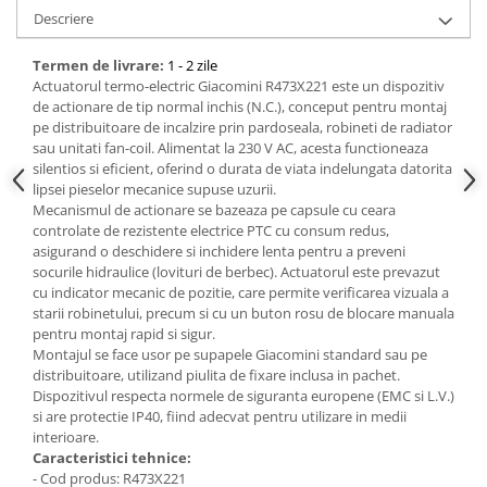
Descriere
Bucatarie
Termen de livrare:
1 - 2 zile
Mobila bucatarie
Actuatorul termo-electric Giacomini R473X221 este un dispozitiv
de actionare de tip normal inchis (N.C.), conceput pentru montaj
pe distribuitoare de incalzire prin pardoseala, robineti de radiator
Dulapuri si rafturi depozitare
sau unitati fan-coil. Alimentat la 230 V AC, acesta functioneaza
silentios si eficient, oferind o durata de viata indelungata datorita
Mese bucatarie si living
lipsei pieselor mecanice supuse uzurii.
Mecanismul de actionare se bazeaza pe capsule cu ceara
controlate de rezistente electrice PTC cu consum redus,
Mobilier bucatarie
asigurand o deschidere si inchidere lenta pentru a preveni
socurile hidraulice (lovituri de berbec). Actuatorul este prevazut
Scaune bucatarie & living
cu indicator mecanic de pozitie, care permite verificarea vizuala a
Vase & ustensile pentru gatit
starii robinetului, precum si cu un buton rosu de blocare manuala
pentru montaj rapid si sigur.
Tigai si seturi
Montajul se face usor pe supapele Giacomini standard sau pe
Oale si cratite
distribuitoare, utilizand piulita de fixare inclusa in pachet.
Dispozitivul respecta normele de siguranta europene (EMC si L.V.)
Oale sub presiune
si are protectie IP40, fiind adecvat pentru utilizare in medii
Tavi
interioare.
Ustensile bucatarie
Caracteristici tehnice:
- Cod produs: R473X221
Accesorii pentru bucatarie