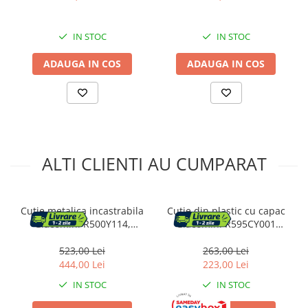
IN STOC
IN STOC
ADAUGA IN COS
ADAUGA IN COS
ALTI CLIENTI AU CUMPARAT
Cutie metalica incastrabila
Cutie din plastic cu capac
Giacomini R500Y114,
Giacomini R595CY001
1000x460x110 mm, alba
pentru colectori,
670x300x90 mm
523,00 Lei
263,00 Lei
444,00 Lei
223,00 Lei
IN STOC
IN STOC