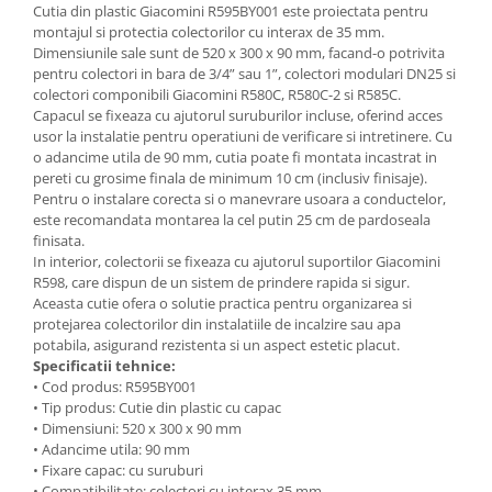
Cutia din plastic Giacomini R595BY001 este proiectata pentru
montajul si protectia colectorilor cu interax de 35 mm.
Dimensiunile sale sunt de 520 x 300 x 90 mm, facand-o potrivita
pentru colectori in bara de 3/4” sau 1”, colectori modulari DN25 si
colectori componibili Giacomini R580C, R580C-2 si R585C.
Capacul se fixeaza cu ajutorul suruburilor incluse, oferind acces
usor la instalatie pentru operatiuni de verificare si intretinere. Cu
o adancime utila de 90 mm, cutia poate fi montata incastrat in
pereti cu grosime finala de minimum 10 cm (inclusiv finisaje).
Pentru o instalare corecta si o manevrare usoara a conductelor,
este recomandata montarea la cel putin 25 cm de pardoseala
finisata.
In interior, colectorii se fixeaza cu ajutorul suportilor Giacomini
R598, care dispun de un sistem de prindere rapida si sigur.
Aceasta cutie ofera o solutie practica pentru organizarea si
protejarea colectorilor din instalatiile de incalzire sau apa
potabila, asigurand rezistenta si un aspect estetic placut.
Specificatii tehnice:
• Cod produs: R595BY001
• Tip produs: Cutie din plastic cu capac
• Dimensiuni: 520 x 300 x 90 mm
• Adancime utila: 90 mm
• Fixare capac: cu suruburi
• Compatibilitate: colectori cu interax 35 mm