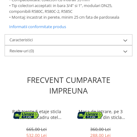
• Tip colectori acceptati: in bara 3/4” si 1”, modulari DN25,
componibili R580C, R580C-2, R585C
• Montaj: incastrat in perete, minim 25 cm fata de pardoseala
Informatii conformitate produs
Caracteristici
Review-uri
(0)
FRECVENT CUMPARATE
IMPREUNA
Raft trepte 5 etaje sticla
Masa de intrare, pe 3
securizata cadru otel
nivele, blat din sticla
arcada, 83x30x184 cm,
securizata, cadru metalic,
design elegant, auriu
30x100x73cm, auriu
665,00 Lei
360,00 Lei
532,00 Lei
288,00 Lei