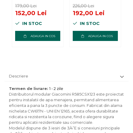
iesiri, cu robinete
iesiri, cu robinete
i
179,00 Lei
226,00 Lei
1
de inchidere, 1” x
de inchidere, 1” x
152,00 Lei
192,00 Lei
3/4”E, alama
3/4”E, alama
i
IN STOC
IN STOC
nichelata
nichelata
3
ADAUGA IN COS
ADAUGA IN COS
Descriere
Termen de livrare:
1 - 2 zile
Distribuitorul modular Giacomini R585CSX123 este proiectat
pentru instalatii de apa menajera, permitand alimentarea
eficienta a pana la 3 puncte de consum. Fabricat din alama
nichelata CW617N - UNI EN 12165, acesta ofera durabilitate
ridicata si rezistenta la coroziune, fiind o alegere sigura
pentru aplicatii rezidentiale sau comerciale.
Modelul dispune de 3 iesiri de 3/4”E si conexiuni principale