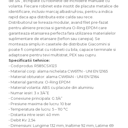
de 3/4”, echipate cu robinete de inchidere manuale cu
volanta. Fiecare robinet este insotit de placute metalice de
identificare, inclusiv marcaj albastru/rosu, pentru a indica
rapid daca apa distribuita este calda sau rece.
Distribuitorul se livreaza modular, avand filet pre-fazat
pentru aliniere precisa si garnitura O-Ring EPDM care
garanteaza etansarea perfecta fara utilizarea materialelor
suplimentare de etansare (teflon sau canepa). Se
monteaza simplu in casetele de distributie Giacomini si
poate fi completat cu robineti cu bila, capace terminale si
adaptoare pentru tevi multistrat, PEX sau cupru.
Specificatii tehnice:
• Cod produs: R585CSX123
• Material corp: alama nichelata CW617N - UNI EN 12165
• Material obturator: alama CW614N - UNI EN 12164
• Material garnitura: O-Ring EPDM
• Material volanta: ABS cu placute din aluminiu
• Numar iesiri: 3 x 3/4”E
• Conexiune principala: G 3/4”
• Presiune maxima de lucru: 10 bar
• Temperatura de lucru: 5 – 110 °C
• Distanta intre iesiri: 40 mm
• Debit Kv: 2,54
• Dimensiuni: Lungime 132 mm, Inaltime 92 mm, Latime 69