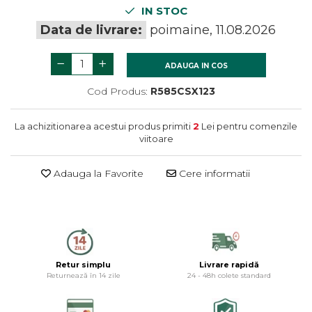
termometre
Prelate
IN STOC
Dulapuri baie
Accesorii instalatii sanitare
Umbrele
Data de livrare:
poimaine, 11.08.2026
Mobilier baie
Gratare si accesorii
Oglinzi baie
ADAUGA IN COS
Gratare de gradina
Accesorii baie
Cod Produs:
R585CSX123
Cuiere si suporturi prosoape
Rafturi si depozitare
La achizitionarea acestui produs primiti
2
Lei pentru comenzile
Accesorii cada
viitoare
Accesorii lavoare
Cosuri de rufe
Adauga la Favorite
Cere informatii
Suporturi si accesorii de baie
Retur simplu
Livrare rapidă
Returnează în 14 zile
24 - 48h colete standard