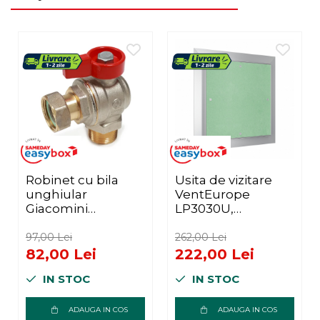
Robinet cu bila
Usita de vizitare
unghiular
VentEurope
Giacomini
LP3030U,
R780PX014, filet
aluminiu/rigips,
exterior-interior
300x300 mm,
97,00 Lei
262,00 Lei
3/4", cu maner tip T
grosime 15 mm,
82,00 Lei
222,00 Lei
rosu, nichelat,
montaj cu
IN STOC
IN STOC
alama
suruburi
autoforante
ADAUGA IN COS
ADAUGA IN COS