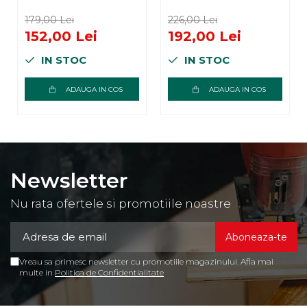
iesiri, cu robinete
iesiri, cu robinete
de inchidere, 1” x
de inchidere, 1” x
179,00 Lei
226,00 Lei
3/4”E, alama
3/4”E, alama
152,00 Lei
192,00 Lei
nichelata
nichelata
IN STOC
IN STOC
ADAUGA IN COS
ADAUGA IN COS
Newsletter
Nu rata ofertele si promotiile noastre
Vreau sa primesc newsletter cu promotiile magazinului. Afla mai
multe in
Politica de Confidentialitate