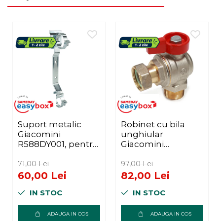
Suport metalic
Robinet cu bila
Giacomini
unghiular
R588DY001, pentru
Giacomini
distribuitoare
R780PX014, filet
modulare DN32,
exterior-interior
71,00 Lei
97,00 Lei
compatibil cu
3/4", cu maner tip T
60,00 Lei
82,00 Lei
dulapurile de
rosu, nichelat,
IN STOC
IN STOC
distributie R500 si
alama
R502
ADAUGA IN COS
ADAUGA IN COS