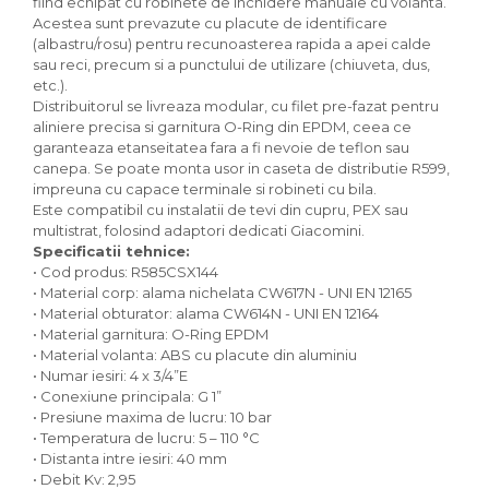
fiind echipat cu robinete de inchidere manuale cu volanta.
Acestea sunt prevazute cu placute de identificare
(albastru/rosu) pentru recunoasterea rapida a apei calde
sau reci, precum si a punctului de utilizare (chiuveta, dus,
etc.).
Distribuitorul se livreaza modular, cu filet pre-fazat pentru
aliniere precisa si garnitura O-Ring din EPDM, ceea ce
garanteaza etanseitatea fara a fi nevoie de teflon sau
canepa. Se poate monta usor in caseta de distributie R599,
impreuna cu capace terminale si robineti cu bila.
Este compatibil cu instalatii de tevi din cupru, PEX sau
multistrat, folosind adaptori dedicati Giacomini.
Specificatii tehnice:
• Cod produs: R585CSX144
• Material corp: alama nichelata CW617N - UNI EN 12165
• Material obturator: alama CW614N - UNI EN 12164
• Material garnitura: O-Ring EPDM
• Material volanta: ABS cu placute din aluminiu
• Numar iesiri: 4 x 3/4”E
• Conexiune principala: G 1”
• Presiune maxima de lucru: 10 bar
• Temperatura de lucru: 5 – 110 °C
• Distanta intre iesiri: 40 mm
• Debit Kv: 2,95