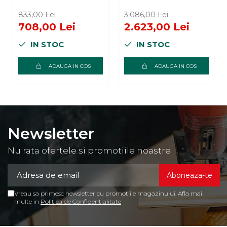
Giacomini
Giacomini
R553FY005, 5
R557FY012, 12
833,00 Lei
3.086,00 Lei
circuite, cu
circuite, suprafata
708,00 Lei
2.623,00 Lei
debitmetre,
acoperita 180 mp,
IN STOC
IN STOC
pentru incalzire in
colector, incalzire
pardoseala, 75 mp
in pardoseala,
reglare
ADAUGA IN COS
ADAUGA IN COS
termostatica
Newsletter
Nu rata ofertele si promotiile noastre
Vreau sa primesc newsletter cu promotiile magazinului. Afla mai
multe in
Politica de Confidentialitate