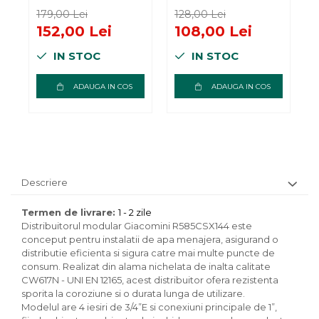
iesiri, cu robinete
iesiri, cu robinete
i
179,00 Lei
128,00 Lei
1
de inchidere, 1” x
de inchidere, 1” x
d
152,00 Lei
108,00 Lei
3/4”E, alama
3/4”E, alama
x
IN STOC
IN STOC
nichelata
nichelata
n
ADAUGA IN COS
ADAUGA IN COS
Descriere
Termen de livrare:
1 - 2 zile
Distribuitorul modular Giacomini R585CSX144 este
conceput pentru instalatii de apa menajera, asigurand o
distributie eficienta si sigura catre mai multe puncte de
consum. Realizat din alama nichelata de inalta calitate
CW617N - UNI EN 12165, acest distribuitor ofera rezistenta
sporita la coroziune si o durata lunga de utilizare.
Modelul are 4 iesiri de 3/4”E si conexiuni principale de 1”,