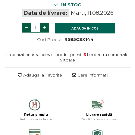
termometre
Gratare si accesorii
IN STOC
Dulapuri baie
Accesorii instalatii sanitare
Data de livrare:
Marti, 11.08.2026
Gratare de gradina
Mobilier baie
Oglinzi baie
ADAUGA IN COS
Accesorii baie
Cod Produs:
R585CSX144
Cuiere si suporturi prosoape
Rafturi si depozitare
La achizitionarea acestui produs primiti
3
Lei pentru comenzile
Accesorii cada
viitoare
Accesorii lavoare
Cosuri de rufe
Adauga la Favorite
Cere informatii
Suporturi si accesorii de baie
Retur simplu
Livrare rapidă
Returnează în 14 zile
24 - 48h colete standard