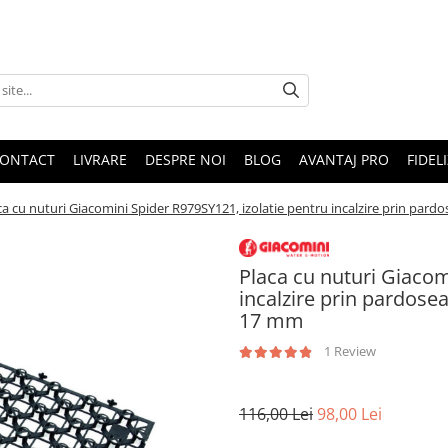
ONTACT
LIVRARE
DESPRE NOI
BLOG
AVANTAJ PRO
FIDEL
ca cu nuturi Giacomini Spider R979SY121, izolatie pentru incalzire prin pa
Placa cu nuturi Giacom
incalzire prin pardos
17 mm
1 Review
116,00 Lei
98,00 Lei