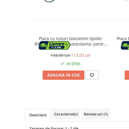
Capace WC
Accesorii WC
Placa cu nuturi Giacomini Spider
Placa 
Ingrijire personala
R979SY101, baza autocolanta, pentru
incalzire prin pardoseala, 1200x800x22
mm, pentru tevi Ø16-17 mm
Uscatoare de par
133,00 Lei
113,00 Lei
IN STOC
Placi de indreptat parul
ADAUGA IN COS
Perii de par electrice
Ondulatoare
Epilatoare
Caracteristici
Review-uri
(1)
Descriere
Termen de livrare:
1 - 2 zile