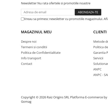
Newsletter
Nu rata ofertele si promotiile noastre
Mese cafea si decorative
Vreau sa primesc newsletter cu promotiile magazinului. Af
Rafturi si biblioteci
MAGAZINUL MEU
CLIENTI
Tabureti si fotolii
Mobila hol
Despre noi
Metode de
Termeni si conditii
Politica d
Politica de Confidentialitate
Garantia 
Info transport
Servicii
Cuiere
Contact
Solutionar
ANPC
Pantofare
ANPC - SA
Decoratiuni
Plante artificiale
Copyright © 2026 Raiz Origins SRL
Platforma E-commerce by
Gomag
Riflaje