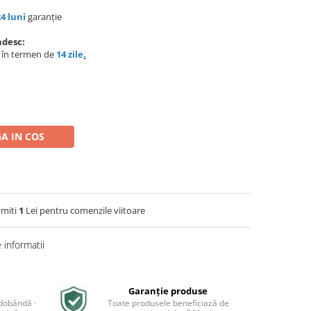
24 luni
garanție
ndesc:
e în termen de
14 zile
.
A IN COS
imiti
1
Lei pentru comenzile viitoare
informatii
Garanție produse
 dobândă ·
Toate produsele beneficiază de