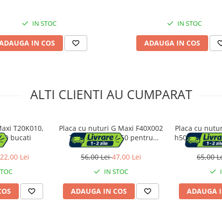
IN STOC
IN STOC
ADAUGA IN COS
ADAUGA IN COS
ALTI CLIENTI AU CUMPARAT
Maxi T20K010,
Placa cu nuturi G Maxi F40X002
Placa cu nutu
 10 bucati
T40x2 cm EPS 150 pentru
h50 x 3cm, 0.8
sistem incalzire in pardoseala
pentru sist
par
22,00 Lei
56,00 Lei
47,00 Lei
65,00 L
STOC
IN STOC
COS
ADAUGA IN COS
ADAUGA I