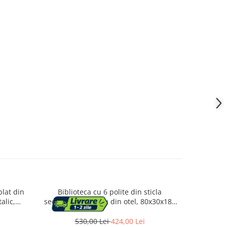
blat din
Biblioteca cu 6 polite din sticla
Etajera 4
alic,
securizata si cadru din otel, 80x30x180
industrial
cm, auriu
530,00 Lei
424,00 Lei
2