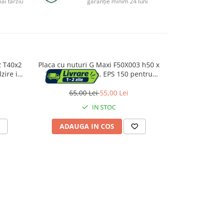
ai târziu
garanție minim 24 luni
2 T40x2
Placa cu nuturi G Maxi F50X003 h50 x
Placa cu n
zire in
3cm, 0.885 placa, EPS 150 pentru
R979SY011, 
sistem incalzire in pardoseala
prin pard
pentr
65,00 Lei
55,00 Lei
106
IN STOC
ADAUGA IN COS
ADAU