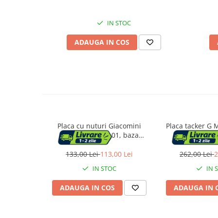
Vase & ustensile pentru gatit
IN STOC
Tigai si seturi
Oale si cratite
ADAUGA IN COS
Oale sub presiune
Tavi
Ustensile bucatarie
Accesorii pentru bucatarie
Cosuri de gunoi
Placa cu nuturi Giacomini
Placa tacker G 
Spider R979SY101, baza
10 x 2,5 cm,
Suporturi si accesorii de bucatarie
autocolanta, pentru incalzire
prin pardoseala, 1200x800x22
133,00 Lei
113,00 Lei
262,00 Lei
2
mm, pentru tevi Ø16-17 mm
Living & hol
IN STOC
IN 
Mobila living
ADAUGA IN COS
ADAUGA IN 
Comode