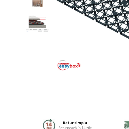
Coloane de dus
Seturi de dus
Sisteme de dus incastrate
Brate si palarii dus
Rigole si scurgere dus
Pare, furtunuri si accesorii
Accesorii dus
Toalete
Seturi WC complete
Rame instalare
Retur simplu
Returnează în 14 zile
Clapete de actionare