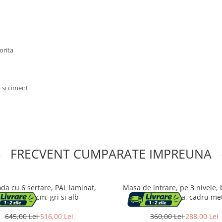
orita
 si ciment
FRECVENT CUMPARATE IMPREUNA
a cu 6 sertare, PAL laminat,
Masa de intrare, pe 3 nivele, 
100x35x57 cm, gri si alb
sticla securizata, cadru met
30x100x73cm, auriu
645,00 Lei
516,00 Lei
360,00 Lei
288,00 Lei