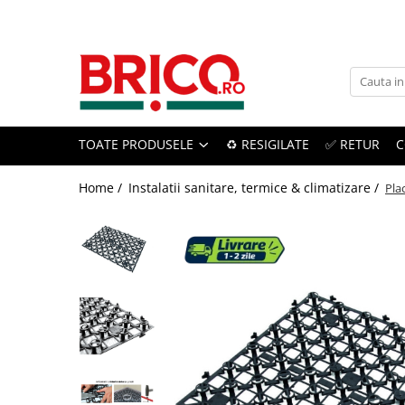
Toate Produsele
Baie
TOATE PRODUSELE
♻️ RESIGILATE
✅ RETUR
C
Baterii sanitare
Baterii bucatarie
Home /
Instalatii sanitare, termice & climatizare /
Pla
Baterii chiuveta baie
Baterii cada si dus
Baterii bideu si dus igienic
Accesorii baterii
Sisteme de dus