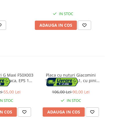
IN STOC
ADAUGA IN COS
AD
ri G Maxi F50X003
Placa cu nuturi Giacomini
Placa tac
85 placa, EPS 150
Spider R979SY011, cu pini
10 x 3 cm, 
em incalzire in
pentru incalzire prin
incalz
doseala
pardoseala, 800x600x35 mm,
ei
55,00 Lei
106,00 Lei
90,00 Lei
313,0
pentru tevi Ø16–17 mm
IN STOC
IN STOC
N COS
ADAUGA IN COS
ADAUG