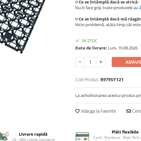
⛉ Ce se întâmplă dacă se strică:
Nu-ți face griji, toate produsele au
⛉ Ce se întâmplă dacă mă răzgâ
Nicio problemă, atâta timp cât est
IN STOC
Data de livrare:
Luni, 10.08.2026
ADAUG
Cod Produs:
R979SY121
La achizitionarea acestui produs pr
Adauga la Favorite
Cere 
Plăti flexibile
Livrare rapidă
Card · Ramburs · Rate fără
24 - 48h colete standard