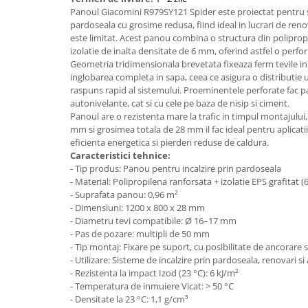
Aparate de tuns & ras
Panoul Giacomini R979SY121 Spider este proiectat pentru s
Cantare corporale
pardoseala cu grosime redusa, fiind ideal in lucrari de renov
este limitat. Acest panou combina o structura din poliprop
Mobilier pentru baie
izolatie de inalta densitate de 6 mm, oferind astfel o perf
Geometria tridimensionala brevetata fixeaza ferm tevile in
Baza lavoar
inglobarea completa in sapa, ceea ce asigura o distributie 
raspuns rapid al sistemului. Proeminentele perforate fac p
autonivelante, cat si cu cele pe baza de nisip si ciment.
Dulapuri baie
Panoul are o rezistenta mare la trafic in timpul montajului
mm si grosimea totala de 28 mm il fac ideal pentru aplicat
eficienta energetica si pierderi reduse de caldura.
Caracteristici tehnice:
Mobilier baie
- Tip produs: Panou pentru incalzire prin pardoseala
- Material: Polipropilena ranforsata + izolatie EPS grafitat 
Oglinzi baie
- Suprafata panou: 0,96 m²
- Dimensiuni: 1200 x 800 x 28 mm
- Diametru tevi compatibile: Ø 16–17 mm
Accesorii baie
- Pas de pozare: multipli de 50 mm
- Tip montaj: Fixare pe suport, cu posibilitate de ancorare
Cuiere si suporturi prosoape
- Utilizare: Sisteme de incalzire prin pardoseala, renovari si
- Rezistenta la impact Izod (23 °C): 6 kJ/m²
Rafturi si depozitare
- Temperatura de inmuiere Vicat: > 50 °C
- Densitate la 23 °C: 1,1 g/cm³