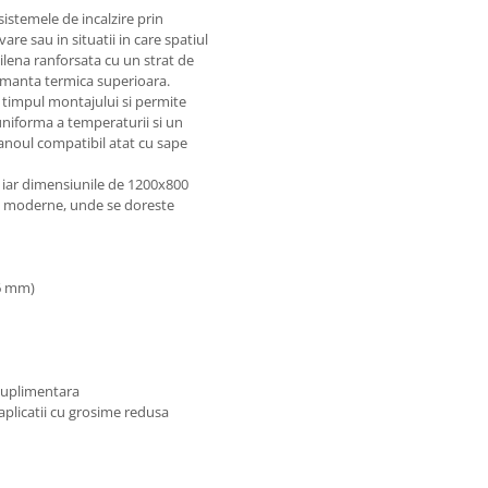
istemele de incalzire prin
are sau in situatii in care spatiul
ilena ranforsata cu un strat de
ormanta termica superioara.
 timpul montajului si permite
uniforma a temperaturii si un
anoul compatibil atat cu sape
, iar dimensiunile de 1200x800
ii moderne, unde se doreste
(6 mm)
 suplimentara
 aplicatii cu grosime redusa