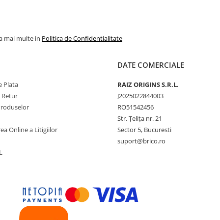
la mai multe in
Politica de Confidentialitate
DATE COMERCIALE
 Plata
RAIZ ORIGINS S.R.L.
e Retur
J2025022844003
Produselor
RO51542456
Str. Țelița nr. 21
ea Online a Litigiilor
Sector 5, Bucuresti
suport@brico.ro
L