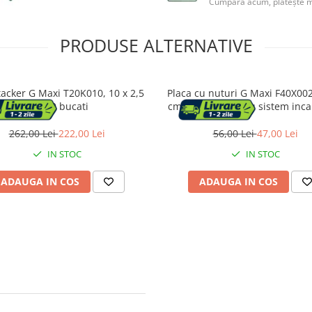
Cumpără acum, plătește m
PRODUSE ALTERNATIVE
tacker G Maxi T20K010, 10 x 2,5
Placa cu nuturi G Maxi F40X00
cm, 10 bucati
cm EPS 150 pentru sistem incal
pardoseala
262,00 Lei
222,00 Lei
56,00 Lei
47,00 Lei
IN STOC
IN STOC
ADAUGA IN COS
ADAUGA IN COS