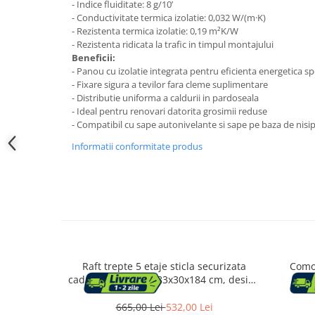
Accesorii cada
- Indice fluiditate: 8 g/10’
- Conductivitate termica izolatie: 0,032 W/(m·K)
- Rezistenta termica izolatie: 0,19 m²K/W
Accesorii lavoare
- Rezistenta ridicata la trafic in timpul montajului
Beneficii:
Cosuri de rufe
- Panou cu izolatie integrata pentru eficienta energetica sp
- Fixare sigura a tevilor fara cleme suplimentare
- Distributie uniforma a caldurii in pardoseala
- Ideal pentru renovari datorita grosimii reduse
Suporturi si accesorii de baie
- Compatibil cu sape autonivelante si sape pe baza de nisip
Informatii conformitate produs
Bucatarie
Mobila bucatarie
Dulapuri si rafturi depozitare
Mese bucatarie si living
Raft trepte 5 etaje sticla securizata
Comod
cadru otel arcada, 83x30x184 cm, design
Mobilier bucatarie
elegant, auriu
665,00 Lei
532,00 Lei
Scaune bucatarie & living