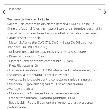
Descriere
Termen de livrare:
1 - 2 zile
Racordul de compresie din alama Remer 490RM2063 este un
fiting profesional folosit in instalatii sanitare si termice, destinat in
special pentru conectarea tevilor multistrat sau din polietilena.
Caracteristici principale:
- Material: Alama (tip CW617N, CW614N sau CW508L conform
standardului UNI EN 12165)
- Utilizare: Instalatii de apa, incalzire, termice si sanitare
- Dimensiune racord: 2 inch
- Diametru exterior teava compatibila: 63 mm
- Filet: Filet extern (G)
- Etansare: Garnitura din EPDM, ideala pentru etansare sigura si
rezistenta la temperaturi si presiuni variate
- Aplicatie: Se foloseste pentru conectarea rapida si sigura a
tevilor din PE (polietilena) sau multistrat, fara sudura
Avantaje practice:
- Montaj usor – Nu necesita echipamente speciale
- Etanseitate ridicata – Datorita garniturii EPDM
- Reutilizabil – Poate fi demontat si remontat fara pierderea
performantei