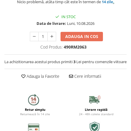
Preparat bauturi
Nicio problemă, atâta timp cât este în termen de
14 zile
.
Mese gradina
Ingrijire personala
Sisteme de ventilatie
Unelte pentru constructii
Storcatoare
Seturi mobilier
IN STOC
Uscatoare de par
Data de livrare:
Luni, 10.08.2026
Ventilatoare
Prelate, pavilioane, umbrele
Fierbatoare
terasa
Instalatii sanitare
Placi de indreptat parul
ADAUGA IN COS
Ingrijire locuinta
Sere si solarii
Fitinguri
Cod Produs:
490RM2063
Perii de par electrice
Fiare, statii & aparate de calcat cu
Piscine
abur
Case de gradina
Robineti de trecere
Ondulatoare
La achizitionarea acestui produs primiti
3
Lei pentru comenzile viitoare
Aspiratoare
Corturi & articole camping
Robineti si accesorii calorifere
Epilatoare
Adauga la Favorite
Cere informatii
Accesorii aspiratoare
Scari
Usi de vizitare
Aparate de tuns & ras
Cantare corporale
Pavilioane
Scurgeri, sifoane, racorduri
Mobilier pentru baie
sanitare
Retur simplu
Livrare rapidă
Prelate
Returnează în 14 zile
24 - 48h colete standard
Baza lavoar
Supape, reductoare, manometre,
termometre
Umbrele