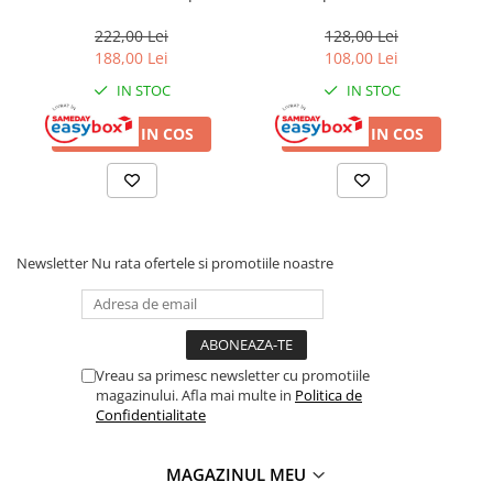
perete, 2 coturi 90°, filet
RM150Y011, diametru 32x3
interior 1/2” x 16 mm,
mm, alama
222,00 Lei
128,00 Lei
alama
188,00 Lei
108,00 Lei
IN STOC
IN STOC
ADAUGA IN COS
ADAUGA IN COS
Newsletter
Nu rata ofertele si promotiile noastre
Vreau sa primesc newsletter cu promotiile
magazinului. Afla mai multe in
Politica de
Confidentialitate
MAGAZINUL MEU