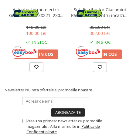
Actuator termo-electric
Set distribuitor Giacomini
Giacomini R473X221, 230V,
R508KY001, pentru incalzire
normal inchis, pentru
in pardoseala, complet cu
distribuitoare si robineti
ventil termostatic, racorduri
118,00 Lei
356,00 Lei
si cutie de montaj
100,00 Lei
302,00 Lei
IN STOC
IN STOC
ADAUGA IN COS
ADAUGA IN COS
Newsletter
Nu rata ofertele si promotiile noastre
Vreau sa primesc newsletter cu promotiile
magazinului. Afla mai multe in
Politica de
Confidentialitate