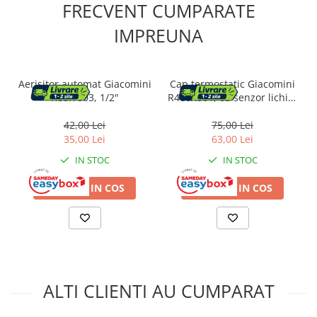
FRECVENT CUMPARATE
IMPREUNA
Aerisitor automat Giacomini
Cap termostatic Giacomini
R88IY003, 1/2"
R460X001, cu senzor lichid,
sistem prindere rapida
Clip-Clap, reglaj 8–30°C,
42,00 Lei
75,00 Lei
pentru robineti termostatati
35,00 Lei
63,00 Lei
seria TG/D/F
IN STOC
IN STOC
ADAUGA IN COS
ADAUGA IN COS
ALTI CLIENTI AU CUMPARAT