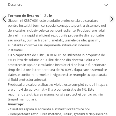
Descriere
Termen de livrare:
1 - 2 zile
Giacomini K380Y001 este o solutie profesionala de curatare
pentru instalatii termice, special conceputa pentru sistemele noi
de incalzire, inclusiv cele cu panouri radiante. Produsul are rolul
de a elimina rapid si eficient reziduurile provenite din fabricatie
sau montaj, cum ar fi spanul metalic, urmele de ulei, grasimi,
substante corozive sau depunerile initiale din interiorul
instalatiei.
Cu o capacitate de 1 litru, K380Y001 se utilizeaza in proportie de
1% (1 litru de solutie la 100 litri de apa din sistem). Solutia se
amesteca in apa de circulatie a instalatiei si se lasa in functionare
timp de 2-3 ore la temperatura de 70-80°C, dupa care sistemul se
clateste conform normelor in vigoare si se reumple cu apa curata
si fluid protector adecvat.
Produsul are culoare albastru-violet, este complet solubil in apa si
are un pH de aproximativ 8 la o concentratie de 1%. Este
recomandata utilizarea manusilor si a protectiei pentru ochi in
timpul manipularii.
Avantaje
:
• Curatare rapida si eficienta a instalatiilor termice noi
• Indeparteaza reziduurile metalice, uleiuri, grasimi si depuneri de